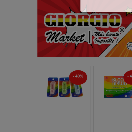
L
P
T
T
- 40%
- 