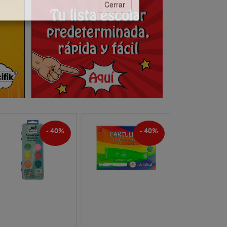
11°C
s:
Claro
11°C
Claro
- 40%
- 40%
Cerrar