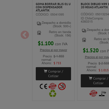
GOMA BORRAR BLIS 01 U
BLOCK DIBUJO N99 
CON DISPENSADOR
20 HOJAS ATLANTIK
ATLANTIK
CÓDIGO: 0501323
CÓDIGO: 05041095
ID ChileCompra:
4383315
Despacho a domicilio
(Stock: 500+)
Despacho a domi
Retiro en tienda
(Stock:
(Stock: 156)
Retiro en 
$1.100
(Stock
con IVA
$1.520
Precios al por mayor
con I
Precio
$ 1.833
Precios al por ma
normal:
Ahorro:
$ 733
Precio
$ 2.53
normal:
Ahorro:
$ 1.013
Comprar /
Cotizar
Comprar /
Cotizar