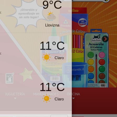
11°C
s:
Claro
11°C
s:
Nublado
9°C
s:
JUGUETERÍA
MANUALIDADES
OFICINA
Llovizna
+
+
+