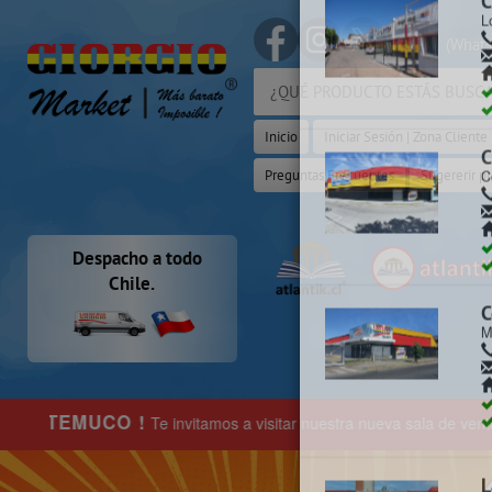
(Whats
Selecciona y
Inicio
Iniciar Sesión | Zona Cliente
C
C
Preguntas Frecuentes
Sugererir p
C
Despacho a todo
Chile.
C
L
uestra nueva sala de ventas en
Temuco
, ubicada en General Pedro Lag