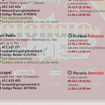
hillán
Horario
Atención
onstitución 142, Chillán
Lunes a viernes:
422 257 761
09:30 A 19:20 Hrs.
chillan@giorgiomarket.cl
Sábados, Domingos y Festivo
Código Postal: 3800718
11:00 A 18:00 Hrs
Con estacionamiento pagado
Compra online y retira en sala de venta
oronel
Horario
Atención
anuel Montt 871, Villa Mora, Coronel.
Lunes a viernes:
413 832 822
09:30 A 19:20 Hrs.
coronel@giorgiomarket.cl
Sábados, Domingos y Festivo
Código Postal: 4200770
11:00 A 18:00 Hrs
Con estacionamiento
Compra online y retira en sala de venta
agos Temuco
Horario
Atención
eneral Pedro Lagos 377, Temuco
Lunes a viernes:
453 243 606
09:30 A 19:20 Hrs.
temuco@giorgiomarket.cl
Sábados, Domingos y Festivo
EQUIPAMIENTO COMERCIAL
ESCOLAR
FERRETERÍA
HOGAR
Código Postal: 4790856
11:00 A 18:00 Hrs
Con estacionamiento
Compra online y retira en sala de venta
+
+
+
+
an Pedro
Horario
Atención