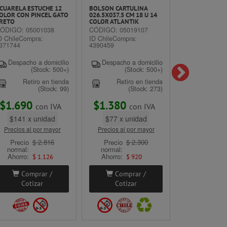
CUARELA ESTUCHE 12
BOLSON CARTULINA
TÉMPERA SÓLI
OLOR CON PINCEL GATO
026.5X037.5 CM 18 U 14
COLOR 010GR 
RETO
COLOR ATLANTIK
CÓDIGO: 050
ÓDIGO: 05001038
CÓDIGO: 05019107
ID ChileCompr
D ChileCompra:
ID ChileCompra:
4503946
371744
4390459
Despacho a
Despacho a domicilio
Despacho a domicilio
(S
(Stock: 500+)
(Stock: 500+)
Retir
Retiro en tienda
Retiro en tienda
(
(Stock: 99)
(Stock: 273)
$4.250
$1.690
$1.380
c
con IVA
con IVA
$141 x unidad
$77 x unidad
Precios al p
Precios al por mayor
Precios al por mayor
Precio
$ 
normal:
Precio
$ 2.816
Precio
$ 2.300
Ahorro:
$ 
normal:
normal:
Ahorro:
Ahorro:
$ 1.126
$ 920
Compr
Cotiz
Comprar /
Comprar /
Cotizar
Cotizar