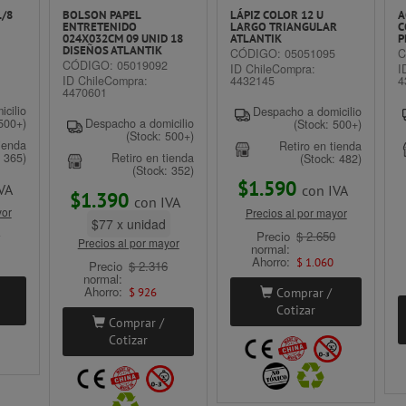
1/8
BOLSON PAPEL
LÁPIZ COLOR 12 U
A
ENTRETENIDO
LARGO TRIANGULAR
C
024X032CM 09 UNID 18
ATLANTIK
P
DISEÑOS ATLANTIK
4
CÓDIGO: 05051095
C
CÓDIGO: 05019092
ID ChileCompra:
I
ID ChileCompra:
4432145
4
4470601
cilio
Despacho a domicilio
 500+)
Despacho a domicilio
(Stock: 500+)
(Stock: 500+)
tienda
Retiro en tienda
: 365)
Retiro en tienda
(Stock: 482)
(Stock: 352)
$1.590
VA
con IVA
$1.390
con IVA
yor
Precios al por mayor
$77 x unidad
3
Precio
$ 2.650
Precios al por mayor
normal:
Ahorro:
$ 1.060
Precio
$ 2.316
normal:
Ahorro:
$ 926
Comprar /
Cotizar
Comprar /
Cotizar