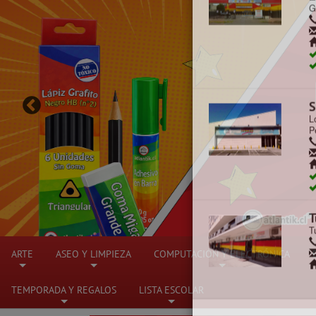
C
C
C
M
L
G
ARTE
ASEO Y LIMPIEZA
COMPUTACIÓN Y ELECTRÓNICA
+
+
+
TEMPORADA Y REGALOS
LISTA ESCOLAR
S
+
+