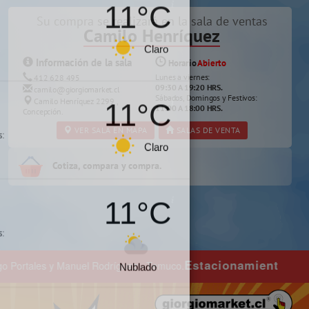
Su compra se realizará en la sala de ventas
Camilo Henríquez
×
ana a tu localidad
Información de la sala
Horario
Abierto
Lunes a viernes:
412 628 495
09:30 A 19:20 HRS.
camilo@giorgiomarket.cl
11°C
Sábados, Domingos y Festivos:
Camilo Henríquez 2299 ,
11:00 A 18:00 HRS.
Concepción.
s:
VER SALA EN MAPA
SALAS DE VENTA
Claro
Cotiza, compara y compra.
11°C
tacionamiento exclusivo para clientes comprando
Claro