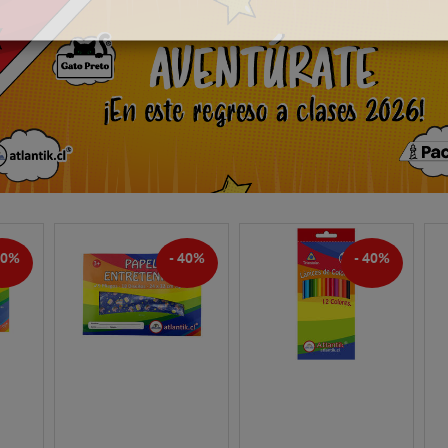
os Canelos 103 esquina Michimalonco, San
Lunes a viernes:
edro de la Paz.
09:30 A 19:20 Hrs.
413 167 777
Sábados, Domingos y Festivo
sanpedro@giorgiomarket.cl
11:00 A 18:00 Hrs
Código Postal: 4131920
Con estacionamiento
Compra online y retira en sala de venta
ucapel
Horario
Atención
ucapel 434 - 444, Concepción.
Lunes a viernes:
412 628 405
09:30 A 19:20 Hrs.
tucapel@giorgiomarket.cl
Sábados:
Código Postal: 4070056
11:00 A 18:00 Hrs
40%
- 40%
- 40%