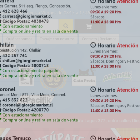
app Sólo de Lunes a Viernes de 08:15 a 17:45)
 cotiza en la sala de venta más cerc
Quiénes somos
Trabaje con nosotros
Contacto | Reclamos
amilo Henríquez
Horario
Atención
amilo Henríquez 2299 Chillancito,
Lunes a viernes:
roductos
oncepción.
09:30 A 19:20 Hrs.
412 628 495
Sábados, Domingos y Festivo
camilo@giorgiomarket.cl
11:00 A 18:00 Hrs
Código Postal: 4080858
Con estacionamiento
Compra online y retira en sala de venta
Despacho a todo Chile
arrera
Horario
Atención
os Carrera 511 esq. Rengo, Concepción.
Lunes a viernes:
412 628 466
09:30 A 19:20 Hrs.
carrera@giorgiomarket.cl
Sábados:
Código Postal: 4030478
11:00 A 18:00 Hrs
Es
os 377, entre calles Diego Portales y Manuel Rodríguez - Temuco.
Con estacionamiento
Compra online y retira en sala de venta