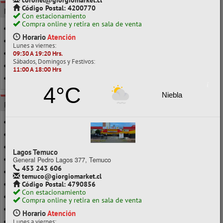
coronel@giorgiomarket.cl
Código Postal: 4200770
MARCA
Con estacionamiento
Compra online y retira en sala de venta
AGOREX
Horario
Atención
ARTEL
Lunes a viernes:
ATLANTIK
09:30 A 19:20 Hrs.
Sábados, Domingos y Festivos:
HENKEL
11:00 A 18:00 Hrs
TORRE
4°C
Niebla
POR CLASE
1000GR
1000GR/1 KILO
100 A 190GR
Lagos Temuco
115GR
General Pedro Lagos 377, Temuco
453 243 606
11 A 20GR
temuco@giorgiomarket.cl
Código Postal: 4790856
120CC
Con estacionamiento
1 A 10GR
Compra online y retira en sala de venta
1 A 50ML
Horario
Atención
200 A 290GR
Lunes a viernes: