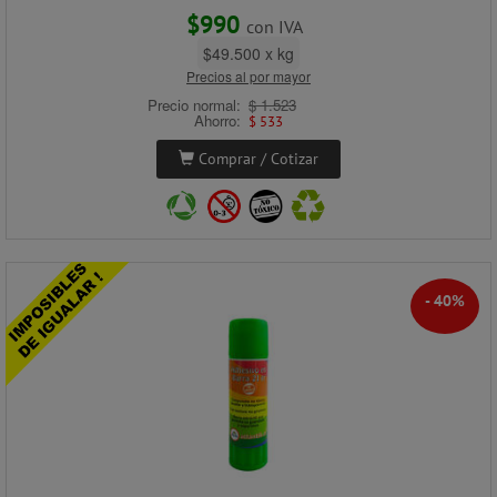
$990
con IVA
$49.500 x kg
Precios al por mayor
Precio normal:
$ 1.523
Ahorro:
$ 533
Comprar / Cotizar
- 40%