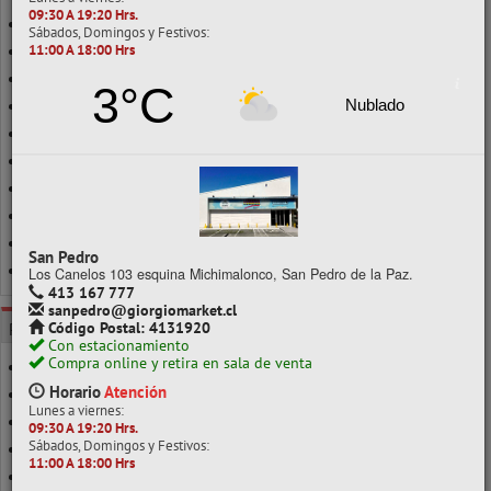
09:30 A 19:20 Hrs.
20CC
Sábados, Domingos y Festivos:
11:00 A 18:00 Hrs
21 A 30GR
240CC
3°C
Nublado
250ML
300 A 390GRS
31 A 40GR
400 A 500GR
500GR
90CC
San Pedro
BLANCA
Los Canelos 103 esquina Michimalonco, San Pedro de la Paz.
413 167 777
sanpedro@giorgiomarket.cl
Código Postal: 4131920
POR CARACTERÍSTICA
Con estacionamiento
Compra online y retira en sala de venta
1000 GRS.
Horario
Atención
100 - 125 GRS.
Lunes a viernes:
100 - 250 GRS.
09:30 A 19:20 Hrs.
Sábados, Domingos y Festivos:
20 - 21 GRS.
11:00 A 18:00 Hrs
220 - 250 GRS.