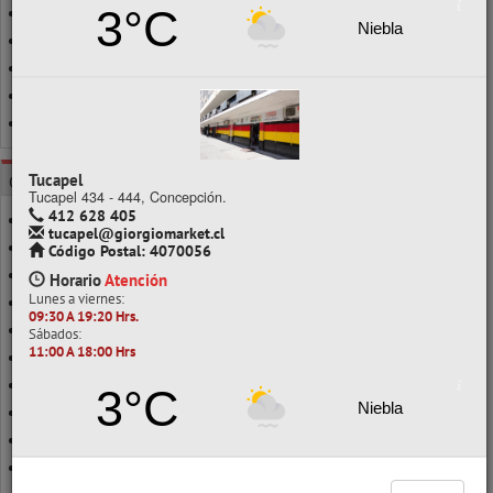
3°C
36 - 40 GRS.
Niebla
450 - 500 GRS.
500 - 1000 GRS.
8-10 GRS.
SILICONA
Tucapel
CATEGORÍAS
Tucapel 434 - 444, Concepción.
412 628 405
ADHESIVO DE CONTACTO
tucapel@giorgiomarket.cl
ADHESIVO DE MONTAJE
Código Postal: 4070056
ADHESIVO EN BARRA
Horario
Atención
Lunes a viernes:
ADHESIVO LÍQUIDO
09:30 A 19:20 Hrs.
ADHESIVO MULTIFIX
Sábados:
11:00 A 18:00 Hrs
ADHESIVO TRANSPARENTE
BOLIGRAFOS
3°C
Niebla
COLA FRÍA
COLA FRÍA LAVABLE
COLA FRÍA PARA MADERA