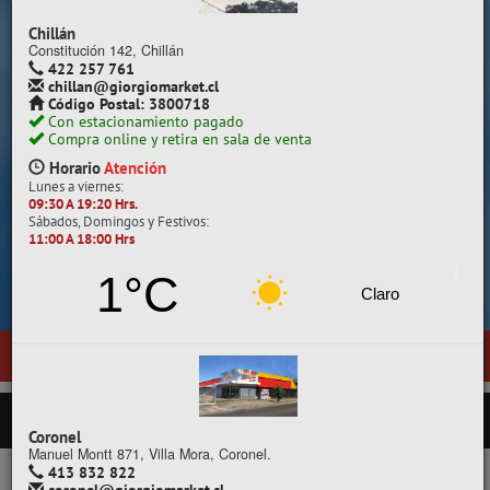
Despacho a todo Chile.
Chillán
Constitución 142, Chillán
422 257 761
chillan@giorgiomarket.cl
Código Postal: 3800718
Con estacionamiento pagado
Compra online y retira en sala de venta
Horario
Atención
Lunes a viernes:
09:30 A 19:20 Hrs.
Sábados, Domingos y Festivos:
11:00 A 18:00 Hrs
Cotiza, compara y compra.
1°C
Claro
entas en
Temuco
, ubicada en General Pedro Lagos 377, entre calles D
PRODUCTOS
Coronel
Manuel Montt 871, Villa Mora, Coronel.
413 832 822