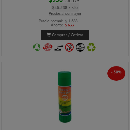
con IVA
$45.238 x kilo
Precios al por mayor
Precio normal:
$ 1.583
Ahorro:
$ 633
Comprar / Cotizar
- 30%