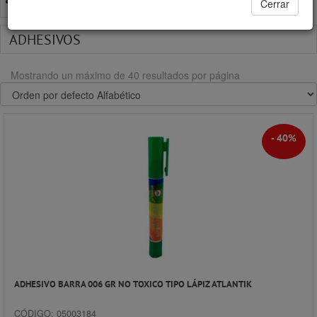
SILICONA LÍQUIDA
Cerrar
ADHESIVOS
Mostrando un máximo de 40 resultados por página
- 40%
ADHESIVO BARRA 006 GR NO TOXICO TIPO LÁPIZ ATLANTIK
CÓDIGO: 05003184