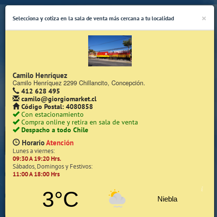
×
Selecciona y cotiza en la sala de venta más cercana a tu localidad
Camilo Henríquez
Camilo Henríquez 2299 Chillancito, Concepción.
412 628 495
(Whatsapp Sólo de Lunes a Viernes de 08:15 a 17:45)
camilo@giorgiomarket.cl
Código Postal: 4080858
Con estacionamiento
Compra online y retira en sala de venta
Despacho a todo Chile
Horario
Atención
Lunes a viernes:
09:30 A 19:20 Hrs.
Inicio
Sábados, Domingos y Festivos:
11:00 A 18:00 Hrs
Iniciar Sesión | Zona Cliente
3°C
Niebla
Quiénes somos