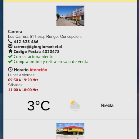
Trabaje con nosotros
Contacto | Reclamos
Carrera
Preguntas Frecuentes
Los Carrera 511 esq. Rengo, Concepción.
412 628 466
carrera@giorgiomarket.cl
Sugererir productos
Código Postal: 4030478
Con estacionamiento
Su compra se realizará en la sala de ventas
Compra online y retira en sala de venta
Camilo Henríquez
Horario
Atención
Lunes a viernes:
Información de la sala
09:30 A 19:20 Hrs.
Sábados:
412 628 495
11:00 A 18:00 Hrs
camilo@giorgiomarket.cl
Camilo Henríquez 2299 , Concepción.
3°C
Horario
Abierto
Niebla
Lunes a viernes:
09:30 A 19:20 HRS.
Sábados, Domingos y Festivos:
11:00 A 18:00 HRS.
VER SALA EN MAPA
SALAS DE VENTA