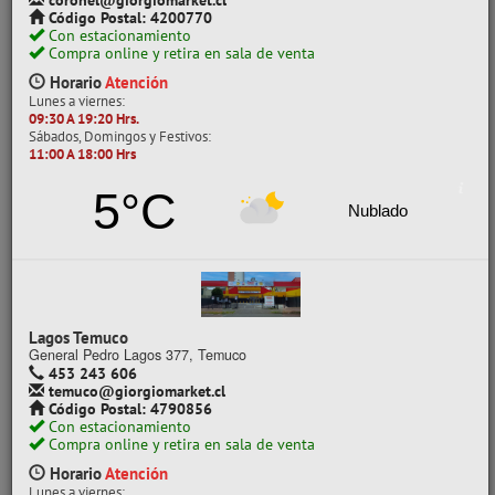
coronel@giorgiomarket.cl
Código Postal: 4200770
MARCA
Con estacionamiento
Compra online y retira en sala de venta
NILSA
Horario
Atención
Lunes a viernes:
09:30 A 19:20 Hrs.
POR CLASE
Sábados, Domingos y Festivos:
11:00 A 18:00 Hrs
DE BILLETES
5°C
Nublado
CATEGORÍAS
ESCOLAR
HILO PARA BORDAR
SET BILLETES
Lagos Temuco
SET ELÉCTRICO
General Pedro Lagos 377, Temuco
Ver todo en Set Escolares
453 243 606
temuco@giorgiomarket.cl
Código Postal: 4790856
SET ESCOLARES
SET BILLETES
Con estacionamiento
Compra online y retira en sala de venta
Horario
Atención
Mostrando un máximo de 40 resultados por página
Lunes a viernes: