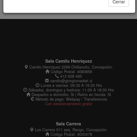
Cerrar
Sala Camilo Henríquez
Camilo Henríquez 2299 Chillancito, Concepción.
Código Postal: 4080858
412 628 495
camilo@giorgiomarket.cl
Lunes a viernes: 09:30 A 19:20 Hrs
Sábados, domingos y festivos: 11:00 A 18:00 Hrs
Despacho a domicilio: Si | Retiro en tienda: Si
Método de pago: Webpay / Transferencia
Con estacionamiento gratis
Sala Carrera
Los Carrera 511 esq. Rengo, Concepción.
Código Postal: 4030478