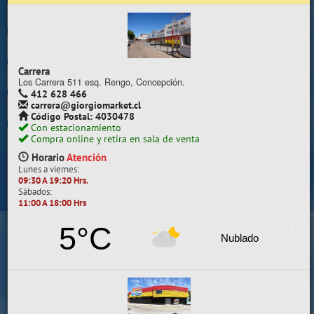
Trabaje con nosotros
Contacto | Reclamos
Carrera
Preguntas Frecuentes
Los Carrera 511 esq. Rengo, Concepción.
412 628 466
carrera@giorgiomarket.cl
Sugererir productos
Código Postal: 4030478
Con estacionamiento
Su compra se realizará en la sala de ventas
Compra online y retira en sala de venta
Camilo Henríquez
Horario
Atención
Lunes a viernes:
Información de la sala
09:30 A 19:20 Hrs.
Sábados:
412 628 495
11:00 A 18:00 Hrs
camilo@giorgiomarket.cl
Camilo Henríquez 2299 , Concepción.
5°C
Horario
Abierto
Nublado
Lunes a viernes:
09:30 A 19:20 HRS.
Sábados, Domingos y Festivos:
11:00 A 18:00 HRS.
VER SALA EN MAPA
SALAS DE VENTA