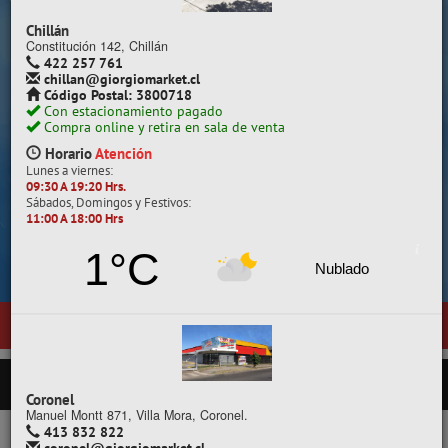
Despacho a todo Chile.
Chillán
Constitución 142, Chillán
422 257 761
chillan@giorgiomarket.cl
Código Postal: 3800718
Con estacionamiento pagado
Compra online y retira en sala de venta
Horario
Atención
Lunes a viernes:
09:30 A 19:20 Hrs.
Sábados, Domingos y Festivos:
11:00 A 18:00 Hrs
Cotiza, compara y compra.
1°C
Nublado
 para clientes comprando
- ¡ YA ABRIMOS CHILLÁN
PRODUCTOS
Coronel
Manuel Montt 871, Villa Mora, Coronel.
413 832 822