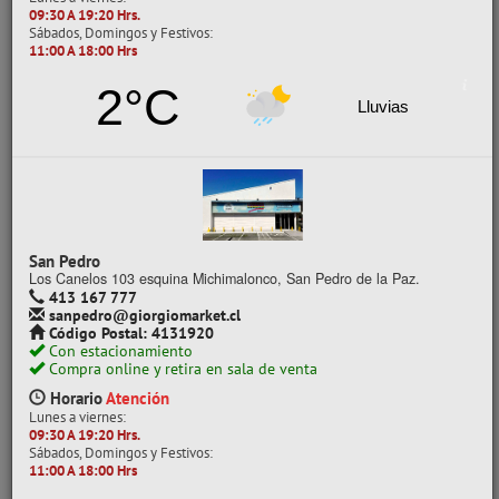
09:30 A 19:20 Hrs.
Sábados, Domingos y Festivos:
11:00 A 18:00 Hrs
- 25%
2°C
Lluvias
San Pedro
Los Canelos 103 esquina Michimalonco, San Pedro de la Paz.
413 167 777
SET BILLETES/MONEDAS CHILENAS NILSA
sanpedro@giorgiomarket.cl
Código Postal: 4131920
Con estacionamiento
CÓDIGO: 05030128
Compra online y retira en sala de venta
Despacho a domicilio (Stock: 239)
Horario
Atención
Retiro en tienda (Stock: 87)
Lunes a viernes:
09:30 A 19:20 Hrs.
$1.150
Sábados, Domingos y Festivos:
con IVA
11:00 A 18:00 Hrs
Precios al por mayor