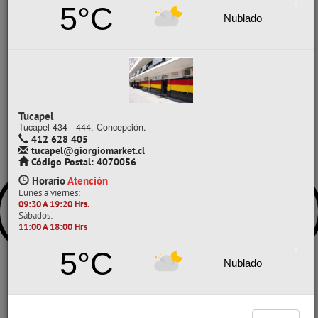
5°C
Precio normal:
$ 1.533
Nublado
Ahorro:
$ 383
Comprar / Cotizar
Tucapel
Tucapel 434 - 444, Concepción.
412 628 405
tucapel@giorgiomarket.cl
Código Postal: 4070056
Horario
Atención
Lunes a viernes:
09:30 A 19:20 Hrs.
Sábados:
11:00 A 18:00 Hrs
5°C
Nublado