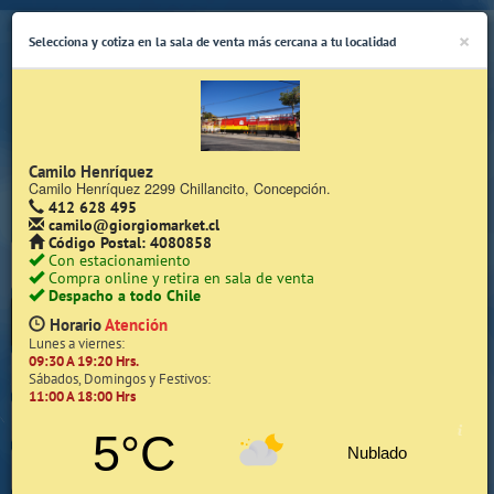
×
Selecciona y cotiza en la sala de venta más cercana a tu localidad
Camilo Henríquez
Camilo Henríquez 2299 Chillancito, Concepción.
412 628 495
(Whatsapp Sólo de Lunes a Viernes de 08:15 a 17:45)
camilo@giorgiomarket.cl
Código Postal: 4080858
Con estacionamiento
Compra online y retira en sala de venta
Despacho a todo Chile
Horario
Atención
Lunes a viernes:
09:30 A 19:20 Hrs.
Inicio
Sábados, Domingos y Festivos:
11:00 A 18:00 Hrs
Iniciar Sesión | Zona Cliente
5°C
Nublado
Quiénes somos