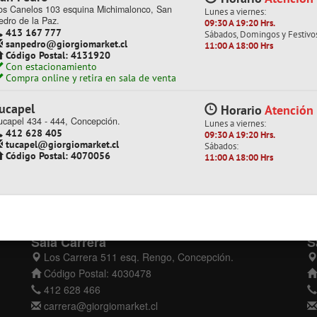
os Canelos 103 esquina Michimalonco, San
Lunes a viernes:
edro de la Paz.
09:30 A 19:20 Hrs.
413 167 777
Sábados, Domingos y Festivo
sanpedro@giorgiomarket.cl
11:00 A 18:00 Hrs
Código Postal: 4131920
Con estacionamiento
Compra online y retira en sala de venta
ucapel
Horario
Atención
ucapel 434 - 444, Concepción.
Lunes a viernes:
412 628 405
09:30 A 19:20 Hrs.
tucapel@giorgiomarket.cl
Sábados:
Código Postal: 4070056
11:00 A 18:00 Hrs
Sala Carrera
S
Los Carrera 511 esq. Rengo, Concepción.
Código Postal: 4030478
412 628 466
carrera@giorgiomarket.cl