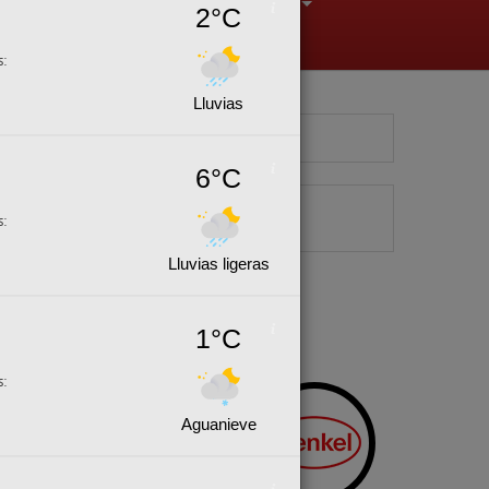
2°C
+
+
+
s:
Lluvias
6°C
s:
Lluvias ligeras
1°C
s:
Aguanieve