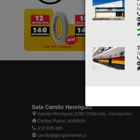
L
P
T
T
Sala Camilo Henríquez
Camilo Henríquez 2299 Chillancito, Concepción.
Código Postal: 4080858
412 628 495
camilo@giorgiomarket.cl