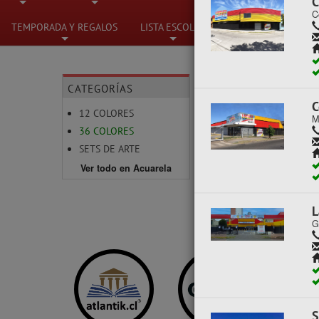
C
C
+
+
+
TEMPORADA Y REGALOS
LISTA ESCOLAR
+
+
CATEGORÍAS
ACUARELA
36
C
12 COLORES
M
36 COLORES
No se han encontra
SETS DE ARTE
Ver todo en Acuarela
L
G
S