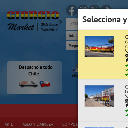
(Whats
Selecciona y
Inicio
Iniciar Sesión | Zona Cliente
C
C
Preguntas Frecuentes
Sugererir p
C
Despacho a todo
Chile.
C
L
ARTE
ASEO Y LIMPIEZA
COMPUTACIÓN Y ELECTRÓNICA