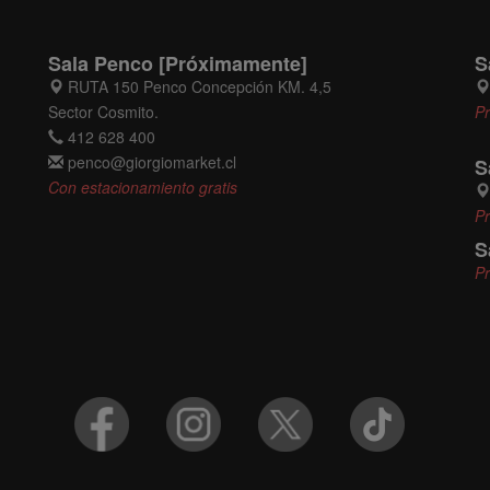
Sala Penco [Próximamente]
S
RUTA 150 Penco Concepción KM. 4,5
Sector Cosmito.
P
412 628 400
penco@giorgiomarket.cl
S
Con estacionamiento gratis
P
S
P