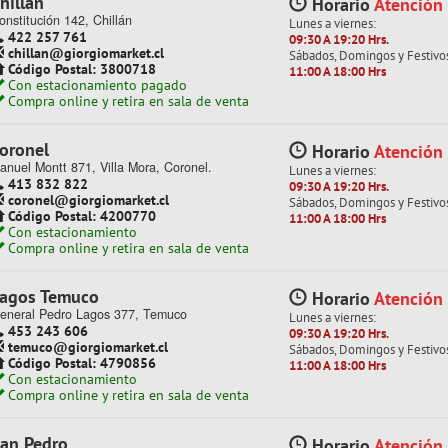
hillán
Horario
Atención
onstitución 142, Chillán
+
+
+
+
Lunes a viernes:
422 257 761
09:30 A 19:20 Hrs.
chillan@giorgiomarket.cl
Sábados, Domingos y Festivo
Código Postal: 3800718
11:00 A 18:00 Hrs
Con estacionamiento pagado
Compra online y retira en sala de venta
 COLORES
oronel
Horario
Atención
anuel Montt 871, Villa Mora, Coronel.
Lunes a viernes:
413 832 822
09:30 A 19:20 Hrs.
do productos en esta categoría
coronel@giorgiomarket.cl
Sábados, Domingos y Festivo
Código Postal: 4200770
11:00 A 18:00 Hrs
Con estacionamiento
Compra online y retira en sala de venta
agos Temuco
Horario
Atención
eneral Pedro Lagos 377, Temuco
Lunes a viernes:
453 243 606
09:30 A 19:20 Hrs.
temuco@giorgiomarket.cl
Sábados, Domingos y Festivo
Código Postal: 4790856
11:00 A 18:00 Hrs
Con estacionamiento
Compra online y retira en sala de venta
an Pedro
Horario
Atención