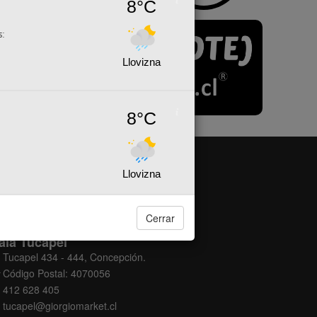
8°C
s:
Llovizna
8°C
Llovizna
Cerrar
ala Tucapel
Tucapel 434 - 444, Concepción.
Código Postal: 4070056
412 628 405
tucapel@giorgiomarket.cl