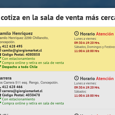
app Sólo de Lunes a Viernes de 08:15 a 17:45)
 cotiza en la sala de venta más cerc
Quiénes somos
Trabaje con nosotros
Contacto | Reclamos
amilo Henríquez
Horario
Atención
amilo Henríquez 2299 Chillancito,
Lunes a viernes:
roductos
oncepción.
09:30 A 19:20 Hrs.
412 628 495
Sábados, Domingos y Festivo
camilo@giorgiomarket.cl
11:00 A 18:00 Hrs
Código Postal: 4080858
Con estacionamiento
Compra online y retira en sala de venta
Despacho a todo Chile
arrera
Horario
Atención
os Carrera 511 esq. Rengo, Concepción.
Lunes a viernes:
412 628 466
09:30 A 19:20 Hrs.
carrera@giorgiomarket.cl
Sábados:
Código Postal: 4030478
11:00 A 18:00 Hrs
¡ YA ABRIMOS TEMUCO !
Te invitamos a visita
Con estacionamiento
Compra online y retira en sala de venta
EQUIPAMIENTO COMERCIAL
ESCOLAR
FERRETERÍA
HOGAR