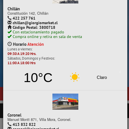
Despacho a todo Chile.
Chillán
Constitución 142, Chillán
422 257 761
chillan@giorgiomarket.cl
Código Postal: 3800718
Con estacionamiento pagado
Compra online y retira en sala de venta
Horario
Atención
Lunes a viernes:
09:30 A 19:20 Hrs.
Sábados, Domingos y Festivos:
11:00 A 18:00 Hrs
Cotiza, compara y compra.
10°C
Claro
ventas en
Temuco
, ubicada en General Pedro Lagos 377, entre calles 
PRODUCTOS
Coronel
Manuel Montt 871, Villa Mora, Coronel.
413 832 822