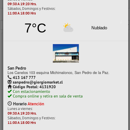
GLOBOS
PARA FIGURAS
09:30 A 19:20 Hrs.
Sábados, Domingos y Festivos:
11:00 A 18:00 Hrs
Mostrando un máximo de 40 resultados por página
7°C
Nublado
- 30%
San Pedro
Los Canelos 103 esquina Michimalonco, San Pedro de la Paz.
413 167 777
sanpedro@giorgiomarket.cl
Código Postal: 4131920
Con estacionamiento
Compra online y retira en sala de venta
GLOBO FIGURA 260 050 UNID COLOR SURTIDOS ATLANTIK
Horario
Atención
Lunes a viernes:
09:30 A 19:20 Hrs.
CÓDIGO: 05090240
Sábados, Domingos y Festivos:
Despacho a domicilio (Stock: 394)
11:00 A 18:00 Hrs
Retiro en tienda (Stock: 41)