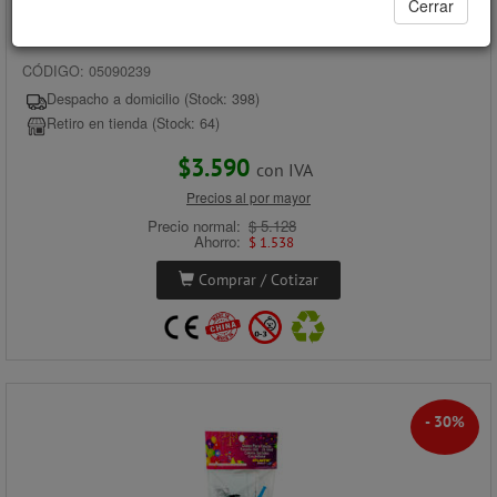
Cerrar
GLOBO FIGURA 260 050 UNID COLOR SURTIDOS CON INFLADOR
ATLANTIK
CÓDIGO: 05090239
Despacho a domicilio (Stock: 398)
Retiro en tienda (Stock: 64)
$3.590
con IVA
Precios al por mayor
Precio normal:
$ 5.128
Ahorro:
$ 1.538
Comprar / Cotizar
- 30%