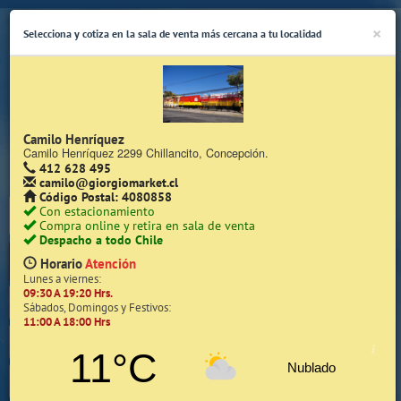
×
Selecciona y cotiza en la sala de venta más cercana a tu localidad
Camilo Henríquez
Camilo Henríquez 2299 Chillancito, Concepción.
412 628 495
(Whatsapp Sólo de Lunes a Viernes de 08:15 a 17:45)
camilo@giorgiomarket.cl
Código Postal: 4080858
Con estacionamiento
Compra online y retira en sala de venta
Despacho a todo Chile
Horario
Atención
Lunes a viernes:
09:30 A 19:20 Hrs.
Inicio
Sábados, Domingos y Festivos:
11:00 A 18:00 Hrs
Iniciar Sesión | Zona Cliente
11°C
Nublado
Quiénes somos