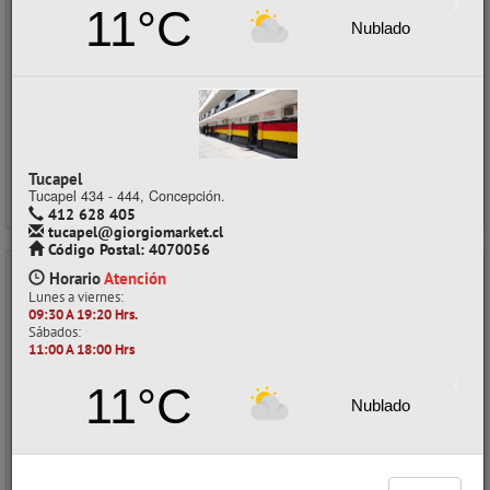
11°C
Nublado
$3.290
con IVA
Precios al por mayor
Precio normal:
$ 4.700
Ahorro:
$ 1.410
Comprar / Cotizar
Tucapel
Tucapel 434 - 444, Concepción.
412 628 405
tucapel@giorgiomarket.cl
Código Postal: 4070056
Horario
Atención
- 30%
Lunes a viernes:
09:30 A 19:20 Hrs.
Sábados:
11:00 A 18:00 Hrs
11°C
Nublado