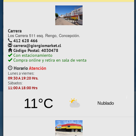
Trabaje con nosotros
Contacto | Reclamos
Carrera
Preguntas Frecuentes
Los Carrera 511 esq. Rengo, Concepción.
412 628 466
carrera@giorgiomarket.cl
Sugererir productos
Código Postal: 4030478
Con estacionamiento
Su compra se realizará en la sala de ventas
Compra online y retira en sala de venta
Camilo Henríquez
Horario
Atención
Lunes a viernes:
Información de la sala
09:30 A 19:20 Hrs.
Sábados:
412 628 495
11:00 A 18:00 Hrs
camilo@giorgiomarket.cl
Camilo Henríquez 2299 , Concepción.
11°C
Horario
Abierto
Nublado
Lunes a viernes:
09:30 A 19:20 HRS.
Sábados, Domingos y Festivos:
11:00 A 18:00 HRS.
VER SALA EN MAPA
SALAS DE VENTA