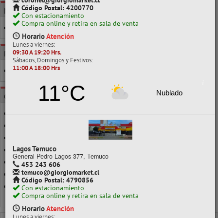
coronel@giorgiomarket.cl
Código Postal: 4200770
MARCA
Con estacionamiento
Compra online y retira en sala de venta
ATLANTIK
Horario
Atención
Lunes a viernes:
09:30 A 19:20 Hrs.
POR CLASE
Sábados, Domingos y Festivos:
11:00 A 18:00 Hrs
41 A 50 UNIDS.
11°C
Nublado
CATEGORÍAS
BOMBAS DE AGUA
CALIDAD HELIO
FIESTAS
Lagos Temuco
INFLADOR (BOMBÍN)
General Pedro Lagos 377, Temuco
METALIZADOS
453 243 606
temuco@giorgiomarket.cl
PARA FIGURAS
Código Postal: 4790856
VARILLA GLOBO
Con estacionamiento
Compra online y retira en sala de venta
Ver todo en Globos
Horario
Atención
Lunes a viernes: