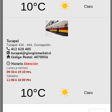
10°C
CÓDIGO: 02027028
Claro
Despacho a domicilio (Stock: 500+)
Retiro en tienda (Stock: 33)
$550
con IVA
Precios al por mayor
Tucapel
Precio normal:
$ 916
Ahorro:
$ 366
Tucapel 434 - 444, Concepción.
412 628 405
Comprar / Cotizar
tucapel@giorgiomarket.cl
Código Postal: 4070056
Horario
Atención
Lunes a viernes:
09:30 A 19:20 Hrs.
Sábados:
- 40%
11:00 A 18:00 Hrs
10°C
Claro