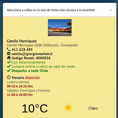
×
Selecciona y cotiza en la sala de venta más cercana a tu localidad
Camilo Henríquez
Camilo Henríquez 2299 Chillancito, Concepción.
412 628 495
(Whatsapp Sólo de Lunes a Viernes de 08:15 a 17:45)
camilo@giorgiomarket.cl
Código Postal: 4080858
Con estacionamiento
Compra online y retira en sala de venta
Despacho a todo Chile
Horario
Atención
Lunes a viernes:
09:30 A 19:20 Hrs.
Inicio
Sábados, Domingos y Festivos:
11:00 A 18:00 Hrs
Iniciar Sesión | Zona Cliente
10°C
Claro
Quiénes somos