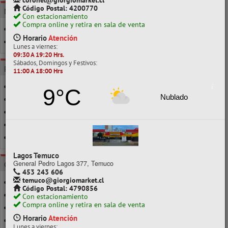
coronel@giorgiomarket.cl
Código Postal: 4200770
MARCA
Con estacionamiento
Compra online y retira en sala de venta
ATLANTIK
Horario
Atención
TECNIGOM
Lunes a viernes:
09:30 A 19:20 Hrs.
Sábados, Domingos y Festivos:
POR CLASE
11:00 A 18:00 Hrs
1000GR
9°C
Nublado
100 A 190GR
200 A 290GR
41 A 50GR
500GR
Lagos Temuco
General Pedro Lagos 377, Temuco
CATEGORÍAS
453 243 606
temuco@giorgiomarket.cl
COLA DE RATON
Código Postal: 4790856
ELASTICO BLANCO
Con estacionamiento
Compra online y retira en sala de venta
ELÁSTICO BLANCO
Horario
Atención
ELASTICO COLOR
Lunes a viernes: