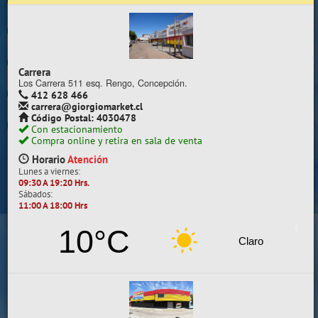
Trabaje con nosotros
Contacto | Reclamos
Carrera
Preguntas Frecuentes
Los Carrera 511 esq. Rengo, Concepción.
412 628 466
carrera@giorgiomarket.cl
Sugererir productos
Código Postal: 4030478
Con estacionamiento
Su compra se realizará en la sala de ventas
Compra online y retira en sala de venta
Camilo Henríquez
Horario
Atención
Lunes a viernes:
Información de la sala
09:30 A 19:20 Hrs.
Sábados:
412 628 495
11:00 A 18:00 Hrs
camilo@giorgiomarket.cl
Camilo Henríquez 2299 , Concepción.
10°C
Horario
Abierto
Claro
Lunes a viernes:
09:30 A 19:20 HRS.
Sábados, Domingos y Festivos:
11:00 A 18:00 HRS.
VER SALA EN MAPA
SALAS DE VENTA