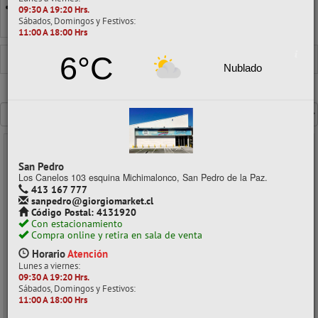
ELÁSTICO DE COLOR
09:30 A 19:20 Hrs.
Sábados, Domingos y Festivos:
Ver todo en Elásticos
11:00 A 18:00 Hrs
6°C
ELÁSTICOS
ELÁSTICO BLANCO
Nublado
Mostrando un máximo de 40 resultados por página
- 40%
San Pedro
Los Canelos 103 esquina Michimalonco, San Pedro de la Paz.
413 167 777
sanpedro@giorgiomarket.cl
Código Postal: 4131920
Con estacionamiento
Compra online y retira en sala de venta
Horario
Atención
Lunes a viernes:
09:30 A 19:20 Hrs.
Sábados, Domingos y Festivos:
11:00 A 18:00 Hrs
ELASTICO BLANCO 60/1.5 0050GR ATLANTIK