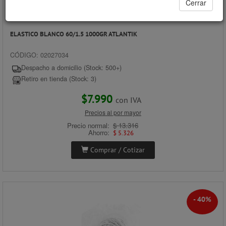
Cerrar
ELASTICO BLANCO 60/1.5 1000GR ATLANTIK
CÓDIGO: 02027034
Despacho a domicilio (Stock: 500+)
Retiro en tienda (Stock: 3)
$7.990
con IVA
Precios al por mayor
Precio normal:
$ 13.316
Ahorro:
$ 5.326
Comprar / Cotizar
- 40%