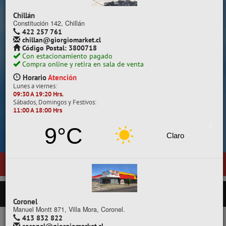
Despacho a todo Chile.
Chillán
Constitución 142, Chillán
422 257 761
chillan@giorgiomarket.cl
Código Postal: 3800718
Con estacionamiento pagado
Compra online y retira en sala de venta
Horario
Atención
Lunes a viernes:
09:30 A 19:20 Hrs.
Sábados, Domingos y Festivos:
11:00 A 18:00 Hrs
Cotiza, compara y compra.
9°C
Claro
nueva sala de ventas en
Temuco
, ubicada en General Pedro Lagos 377,
PRODUCTOS
Coronel
Manuel Montt 871, Villa Mora, Coronel.
413 832 822