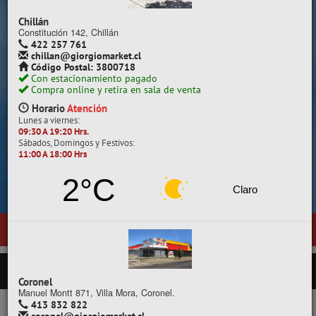
Despacho a todo Chile.
Chillán
Constitución 142, Chillán
422 257 761
chillan@giorgiomarket.cl
Código Postal: 3800718
Con estacionamiento pagado
Compra online y retira en sala de venta
Horario
Atención
Lunes a viernes:
09:30 A 19:20 Hrs.
Sábados, Domingos y Festivos:
11:00 A 18:00 Hrs
Cotiza, compara y compra.
2°C
Claro
uestra nueva sala de ventas en
Temuco
, ubicada en General Pedro Lag
PRODUCTOS
Coronel
Manuel Montt 871, Villa Mora, Coronel.
413 832 822