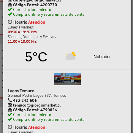
coronel@giorgiomarket.cl
Código Postal: 4200770
MARCA
Con estacionamiento
Compra online y retira en sala de venta
ARTEL
Horario
Atención
ARTE TOP
Lunes a viernes:
09:30 A 19:20 Hrs.
Sábados, Domingos y Festivos:
POR CLASE
11:00 A 18:00 Hrs
18MMX05MT
5°C
Nublado
18MMX10MT
19MMX20MT
1 A 10 UNIDS.
22MTS
POR UNIDAD
Lagos Temuco
General Pedro Lagos 377, Temuco
453 243 606
CATEGORÍAS
temuco@giorgiomarket.cl
Código Postal: 4790856
CINTA AISLADORA
Con estacionamiento
Compra online y retira en sala de venta
CINTA DE REGALO
Horario
Atención
Lunes a viernes: