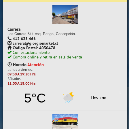
Trabaje con nosotros
Contacto | Reclamos
Carrera
Preguntas Frecuentes
Los Carrera 511 esq. Rengo, Concepción.
412 628 466
carrera@giorgiomarket.cl
Sugererir productos
Código Postal: 4030478
Con estacionamiento
Su compra se realizará en la sala de ventas
Compra online y retira en sala de venta
Camilo Henríquez
Horario
Atención
Lunes a viernes:
Información de la sala
09:30 A 19:20 Hrs.
Sábados:
412 628 495
11:00 A 18:00 Hrs
camilo@giorgiomarket.cl
Camilo Henríquez 2299 , Concepción.
5°C
Horario
Abierto
Llovizna
Lunes a viernes:
09:30 A 19:20 HRS.
Sábados, Domingos y Festivos:
11:00 A 18:00 HRS.
VER SALA EN MAPA
SALAS DE VENTA