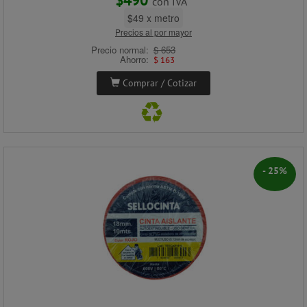
con IVA
$49 x metro
Precios al por mayor
Precio normal:
$ 653
Ahorro:
$ 163
Comprar / Cotizar
- 25%