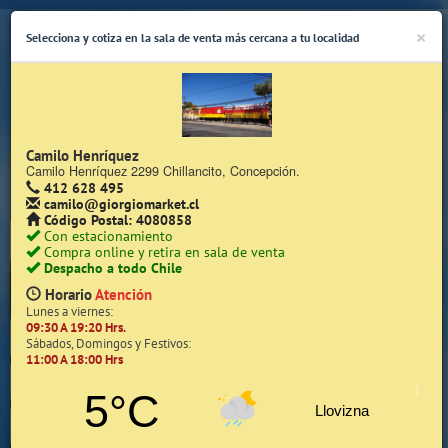
×
Selecciona y cotiza en la sala de venta más cercana a tu localidad
Camilo Henríquez
Camilo Henríquez 2299 Chillancito, Concepción.
412 628 495
(Whatsapp Sólo de Lunes a Viernes de 08:15 a 17:45)
camilo@giorgiomarket.cl
Código Postal: 4080858
Con estacionamiento
Compra online y retira en sala de venta
Despacho a todo Chile
Horario
Atención
Lunes a viernes:
09:30 A 19:20 Hrs.
Inicio
Sábados, Domingos y Festivos:
11:00 A 18:00 Hrs
Iniciar Sesión | Zona Cliente
5°C
Llovizna
Quiénes somos