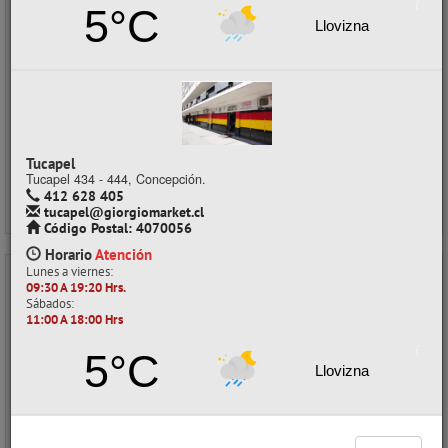
Retiro en tienda (Stock: 68)
5°C
Llovizna
$250
con IVA
$50 x metro
Precios al por mayor
Precio normal:
$ 333
Ahorro:
$ 83
Comprar / Cotizar
Tucapel
Tucapel 434 - 444, Concepción.
412 628 405
tucapel@giorgiomarket.cl
Código Postal: 4070056
Horario
Atención
Lunes a viernes:
09:30 A 19:20 Hrs.
- 25%
Sábados:
11:00 A 18:00 Hrs
5°C
Llovizna