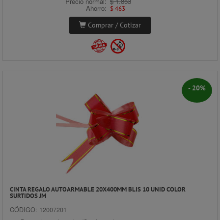
Precio normal:
$ 1.853
Ahorro:
$ 463
Comprar / Cotizar
- 20%
CINTA REGALO AUTOARMABLE 20X400MM BLIS 10 UNID COLOR
SURTIDOS JM
CÓDIGO: 12007201