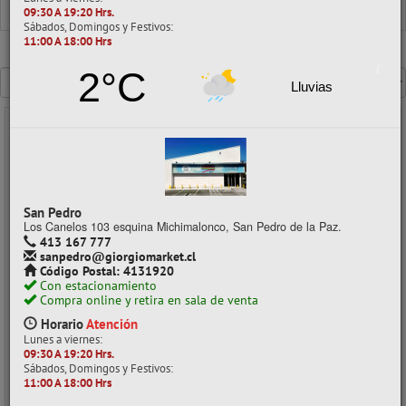
CINTAS
09:30 A 19:20 Hrs.
Sábados, Domingos y Festivos:
11:00 A 18:00 Hrs
Mostrando un máximo de 40 resultados por página
2°C
Lluvias
- 25%
San Pedro
Los Canelos 103 esquina Michimalonco, San Pedro de la Paz.
413 167 777
sanpedro@giorgiomarket.cl
Código Postal: 4131920
Con estacionamiento
Compra online y retira en sala de venta
Horario
Atención
CINTA AISLADORA ELECTRICA 18MMX05MT NEGRO SELLOCINTA
Lunes a viernes:
09:30 A 19:20 Hrs.
CÓDIGO: 02016244
Sábados, Domingos y Festivos:
11:00 A 18:00 Hrs
Despacho a domicilio (Stock: 399)