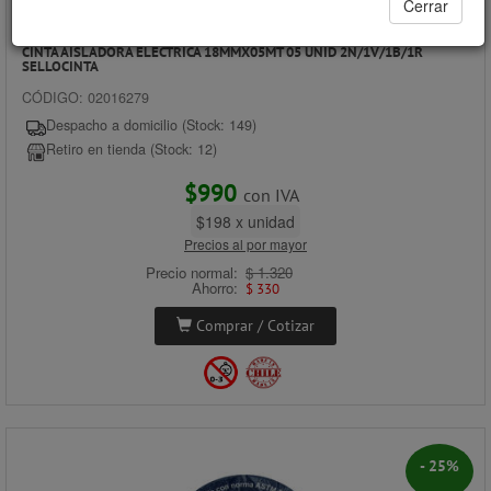
Cerrar
CINTA AISLADORA ELECTRICA 18MMX05MT 05 UNID 2N/1V/1B/1R
SELLOCINTA
CÓDIGO: 02016279
Despacho a domicilio (Stock: 149)
Retiro en tienda (Stock: 12)
$990
con IVA
$198 x unidad
Precios al por mayor
Precio normal:
$ 1.320
Ahorro:
$ 330
Comprar / Cotizar
- 25%