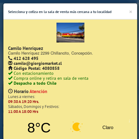
×
Selecciona y cotiza en la sala de venta más cercana a tu localidad
Camilo Henríquez
Camilo Henríquez 2299 Chillancito, Concepción.
412 628 495
(Whatsapp Sólo de Lunes a Viernes de 08:15 a 17:45)
camilo@giorgiomarket.cl
Código Postal: 4080858
Con estacionamiento
Compra online y retira en sala de venta
Despacho a todo Chile
Horario
Atención
Lunes a viernes:
09:30 A 19:20 Hrs.
Inicio
Sábados, Domingos y Festivos:
11:00 A 18:00 Hrs
Iniciar Sesión | Zona Cliente
8°C
Claro
Quiénes somos