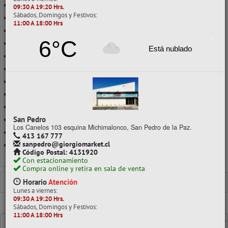
JUEGOS APILABLES
09:30 A 19:20 Hrs.
Sábados, Domingos y Festivos:
JUEGOS DE APRENDIZAJE
11:00 A 18:00 Hrs
JUEGOS DE AZAR
6°C
JUEGOS DIDÁCTICOS
Está nublado
JUGUETES
PUZZLE
PUZZLES
RELOJ
ROMPECABEZAS
San Pedro
SET HERRAMIENTAS
Los Canelos 103 esquina Michimalonco, San Pedro de la Paz.
TANGRAMAS
413 167 777
sanpedro@giorgiomarket.cl
TITERES
Código Postal: 4131920
Ver todo en Juegos Didácticos
Con estacionamiento
Compra online y retira en sala de venta
JUEGOS DIDÁCTICOS
JUGUETES
Horario
Atención
Lunes a viernes:
09:30 A 19:20 Hrs.
Sábados, Domingos y Festivos:
Mostrando un máximo de 40 resultados por página
11:00 A 18:00 Hrs