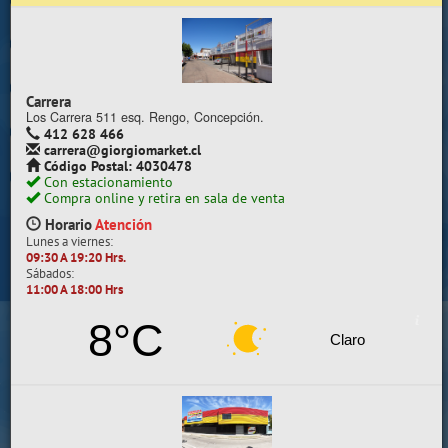
Trabaje con nosotros
Contacto | Reclamos
Carrera
Preguntas Frecuentes
Los Carrera 511 esq. Rengo, Concepción.
412 628 466
carrera@giorgiomarket.cl
Sugererir productos
Código Postal: 4030478
Con estacionamiento
Su compra se realizará en la sala de ventas
Compra online y retira en sala de venta
Camilo Henríquez
Horario
Atención
Lunes a viernes:
Información de la sala
09:30 A 19:20 Hrs.
Sábados:
412 628 495
11:00 A 18:00 Hrs
camilo@giorgiomarket.cl
Camilo Henríquez 2299 , Concepción.
8°C
Horario
Abierto
Claro
Lunes a viernes:
09:30 A 19:20 HRS.
Sábados, Domingos y Festivos:
11:00 A 18:00 HRS.
VER SALA EN MAPA
SALAS DE VENTA