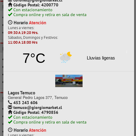
coronel@giorgiomarket.cl
Código Postal: 4200770
MARCA
Con estacionamiento
Compra online y retira en sala de venta
ARTEL
Horario
Atención
DURBAN
Lunes a viernes:
TOOKY
09:30 A 19:20 Hrs.
Sábados, Domingos y Festivos:
11:00 A 18:00 Hrs
POR CLASE
7°C
Lluvias ligeras
BLOQUES
DE CUERO
MADERA
VARIADO
Lagos Temuco
General Pedro Lagos 377, Temuco
CATEGORÍAS
453 243 606
temuco@giorgiomarket.cl
ABACOS
Código Postal: 4790856
ARENA MAGICA
Con estacionamiento
Compra online y retira en sala de venta
CUERDA PARA SALTAR
Horario
Atención
HULA HULA
Lunes a viernes: