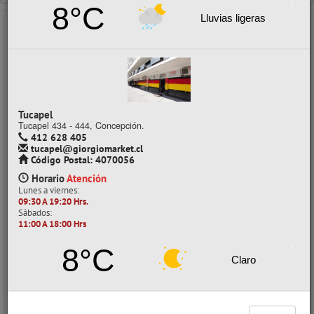
8°C
Lluvias ligeras
- 40%
Tucapel
Tucapel 434 - 444, Concepción.
412 628 405
tucapel@giorgiomarket.cl
Código Postal: 4070056
Horario
Atención
JUEGO DIDÁCTICO MADERA 2 EN 1 (GOLPEA MUSICA Y HUNDE LAS
FIGURAS) DURBAN
Lunes a viernes:
09:30 A 19:20 Hrs.
CÓDIGO: 01002104
Sábados:
11:00 A 18:00 Hrs
Despacho a domicilio (Stock: 0)
Retiro en tienda (Stock: 3)
8°C
Claro
$26.800
con IVA
Precios al por mayor
Precio normal:
$ 44.666