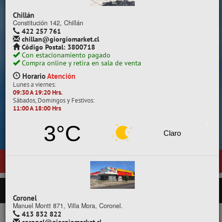
Despacho a todo Chile.
Chillán
Constitución 142, Chillán
422 257 761
chillan@giorgiomarket.cl
Código Postal: 3800718
Con estacionamiento pagado
Compra online y retira en sala de venta
Horario
Atención
Lunes a viernes:
09:30 A 19:20 Hrs.
Sábados, Domingos y Festivos:
11:00 A 18:00 Hrs
Cotiza, compara y compra.
3°C
Claro
co
, ubicada en General Pedro Lagos 377, entre calles Diego Portale
PRODUCTOS
Coronel
Manuel Montt 871, Villa Mora, Coronel.
413 832 822