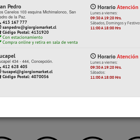
0 CM 1.0 MM TORRE
os Canelos 103 esquina Michimalonco, San
Lunes a viernes:
edro de la Paz.
09:30 A 19:20 Hrs.
413 167 777
Sábados, Domingos y Festivo
sanpedro@giorgiomarket.cl
11:00 A 18:00 Hrs
Código Postal: 4131920
(Stock: 500+)
Con estacionamiento
Compra online y retira en sala de venta
k: 65)
0
ucapel
Horario
Atención
con IVA
ucapel 434 - 444, Concepción.
Lunes a viernes:
 por mayor
412 628 405
09:30 A 19:20 Hrs.
tucapel@giorgiomarket.cl
Sábados:
$ 2.671
Código Postal: 4070056
$ 801
11:00 A 18:00 Hrs
 / Cotizar