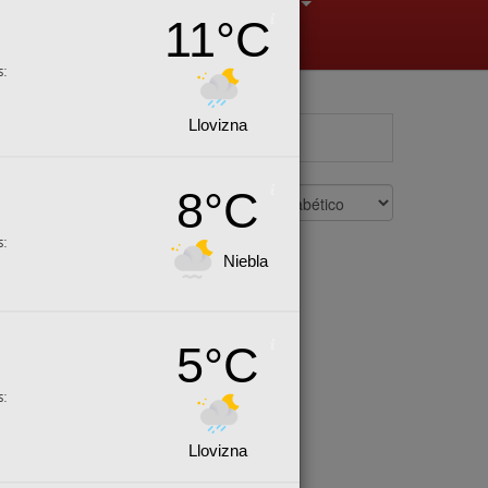
11°C
+
+
+
s:
Llovizna
8°C
s:
Niebla
5°C
s:
Llovizna