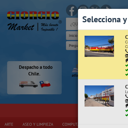
(Whats
Selecciona y
Inicio
Iniciar Sesión | Zona Cliente
C
C
Preguntas Frecuentes
Sugererir p
C
Despacho a todo
Chile.
C
L
ARTE
ASEO Y LIMPIEZA
COMPUTACIÓN Y ELECTRÓNICA