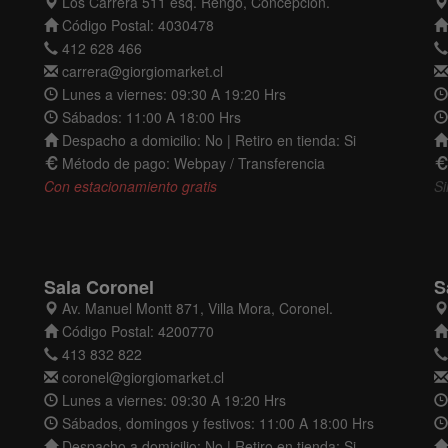
Los Carrera 511 esq. Rengo, Concepción.
Código Postal: 4030478
412 628 466
carrera@giorgiomarket.cl
Lunes a viernes: 09:30 A 19:20 Hrs
Sábados: 11:00 A 18:00 Hrs
Despacho a domicilio: No | Retiro en tienda: Si
Método de pago: Webpay / Transferencia
Con estacionamiento gratis
Si
Sala Coronel
S
Av. Manuel Montt 871, Villa Mora, Coronel.
Código Postal: 4200770
413 832 822
coronel@giorgiomarket.cl
Lunes a viernes: 09:30 A 19:20 Hrs
Sábados, domingos y festivos: 11:00 A 18:00 Hrs
Despacho a domicilio: No | Retiro en tienda: Si