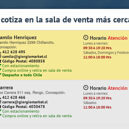
app Sólo de Lunes a Viernes de 08:15 a 17:45)
 cotiza en la sala de venta más cerc
Quiénes somos
Trabaje con nosotros
Contacto | Reclamos
amilo Henríquez
Horario
Atención
amilo Henríquez 2299 Chillancito,
Lunes a viernes:
roductos
oncepción.
09:30 A 19:20 Hrs.
412 628 495
Sábados, Domingos y Festivo
camilo@giorgiomarket.cl
11:00 A 18:00 Hrs
Código Postal: 4080858
Con estacionamiento
Compra online y retira en sala de venta
Despacho a todo Chile
arrera
Horario
Atención
os Carrera 511 esq. Rengo, Concepción.
Lunes a viernes:
412 628 466
09:30 A 19:20 Hrs.
carrera@giorgiomarket.cl
Sábados:
Código Postal: 4030478
11:00 A 18:00 Hrs
¡ YA ABRIMOS TEMUCO !
Te invitamos a visitar nuestra
Con estacionamiento
Compra online y retira en sala de venta
EQUIPAMIENTO COMERCIAL
ESCOLAR
FERRETERÍA
HOGAR