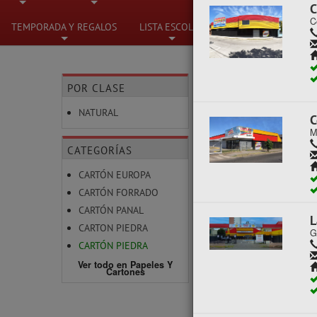
C
C
+
+
+
TEMPORADA Y REGALOS
LISTA ESCOLAR
+
+
POR CLASE
PAPELES Y CART
C
NATURAL
M
Mostrando un máximo d
CATEGORÍAS
CARTÓN EUROPA
CARTÓN FORRADO
L
CARTÓN PANAL
G
CARTON PIEDRA
CARTÓN PIEDRA
Ver todo en Papeles Y
Cartones
S