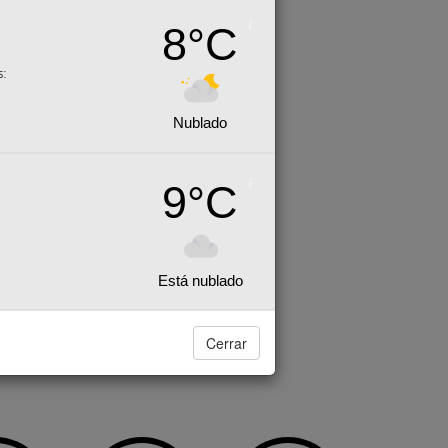
8°C
s:
Nublado
9°C
Está nublado
Cerrar