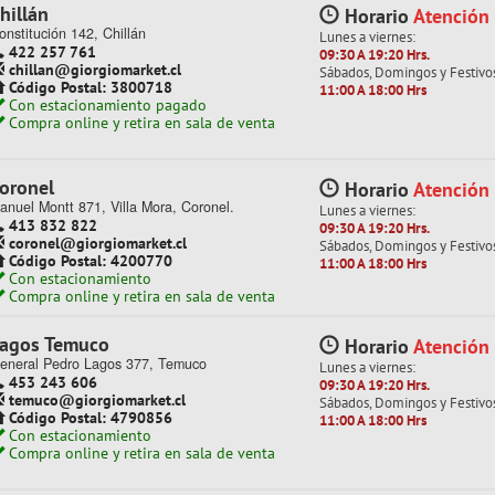
hillán
Horario
Atención
onstitución 142, Chillán
+
+
+
+
Lunes a viernes:
422 257 761
09:30 A 19:20 Hrs.
chillan@giorgiomarket.cl
Sábados, Domingos y Festivo
Código Postal: 3800718
11:00 A 18:00 Hrs
Con estacionamiento pagado
Compra online y retira en sala de venta
ONES
CARTÓN PIEDRA
oronel
Horario
Atención
anuel Montt 871, Villa Mora, Coronel.
Lunes a viernes:
e 40 resultados por página
413 832 822
09:30 A 19:20 Hrs.
coronel@giorgiomarket.cl
Sábados, Domingos y Festivo
Código Postal: 4200770
11:00 A 18:00 Hrs
Con estacionamiento
Compra online y retira en sala de venta
- 30%
agos Temuco
Horario
Atención
eneral Pedro Lagos 377, Temuco
Lunes a viernes:
453 243 606
09:30 A 19:20 Hrs.
temuco@giorgiomarket.cl
Sábados, Domingos y Festivo
Código Postal: 4790856
11:00 A 18:00 Hrs
Con estacionamiento
Compra online y retira en sala de venta
an Pedro
Horario
Atención