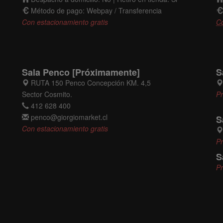
Método de pago: Webpay / Transferencia
Con estacionamiento gratis
C
Sala Penco [Próximamente]
S
RUTA 150 Penco Concepción KM. 4,5
Sector Cosmito.
P
412 628 400
penco@giorgiomarket.cl
S
Con estacionamiento gratis
P
S
P