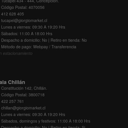
Tucapel 434 - 444, Concepción.
Código Postal: 4070056
412 628 405
tucapel@giorgiomarket.cl
Lunes a viernes: 09:30 A 19:20 Hrs
Sábados: 11:00 A 18:00 Hrs
Despacho a domicilio: No | Retiro en tienda: No
Método de pago: Webpay / Transferencia
n estacionamiento
ala Chillán
Constitución 142, Chillán.
Código Postal: 3800718
422 257 761
chillan@giorgiomarket.cl
Lunes a viernes: 09:30 A 19:20 Hrs
Sábados, domingos y festivos: 11:00 A 18:00 Hrs
Despacho a domicilio: No | Retiro en tienda: Si