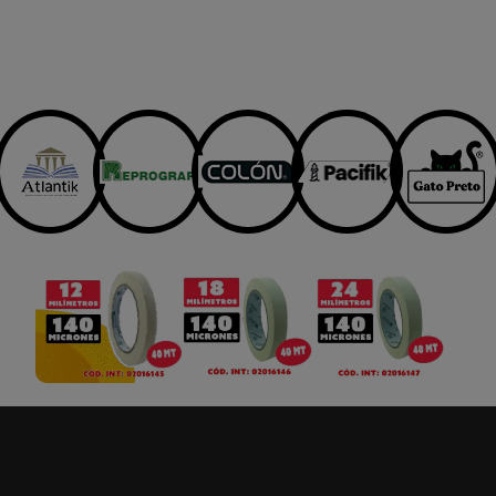
9°C
Lluvias ligeras
Tucapel
Tucapel 434 - 444, Concepción.
412 628 405
tucapel@giorgiomarket.cl
Código Postal: 4070056
Horario
Atención
Lunes a viernes:
09:30 A 19:20 Hrs.
Sábados:
11:00 A 18:00 Hrs
9°C
Lluvias ligeras