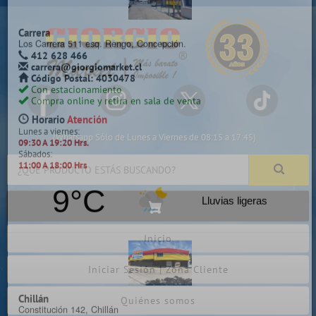
×
Selecciona y cotiza en la sala de venta más cercana a tu localidad
Camilo Henríquez
Camilo Henríquez 2299 Chillancito, Concepción.
412 628 495
(Whatsapp Sólo de Lunes a Viernes de 08:15 a 17:45)
camilo@giorgiomarket.cl
Código Postal: 4080858
Con estacionamiento
Compra online y retira en sala de venta
Despacho a todo Chile
Horario
Atención
Lunes a viernes:
09:30 A 19:20 Hrs.
Inicio
Sábados, Domingos y Festivos:
11:00 A 18:00 Hrs
Iniciar Sesión | Zona Cliente
9°C
Lluvias ligeras
Quiénes somos