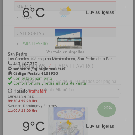
coronel@giorgiomarket.cl
Código Postal: 4200770
MARCA
Con estacionamiento
Compra online y retira en sala de venta
NILSA
Horario
Atención
Lunes a viernes:
09:30 A 19:20 Hrs.
CATEGORÍAS
Sábados, Domingos y Festivos:
11:00 A 18:00 Hrs
PARA LLAVERO
Ver todo en Argollas
9°C
Llovizna
ARGOLLAS
PARA LLAVERO
Mostrando un máximo de 40 resultados por página
Lagos Temuco
General Pedro Lagos 377, Temuco
453 243 606
temuco@giorgiomarket.cl
- 25%
Código Postal: 4790856
Con estacionamiento
Compra online y retira en sala de venta
Horario
Atención
Lunes a viernes: