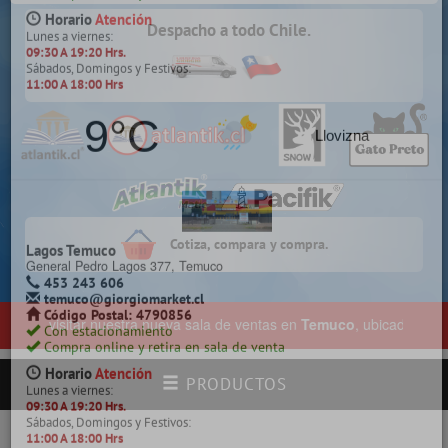
Despacho a todo Chile.
Chillán
Constitución 142, Chillán
422 257 761
chillan@giorgiomarket.cl
Código Postal: 3800718
Con estacionamiento pagado
Compra online y retira en sala de venta
Horario
Atención
Lunes a viernes:
09:30 A 19:20 Hrs.
Sábados, Domingos y Festivos:
11:00 A 18:00 Hrs
Cotiza, compara y compra.
1°C
Nublado
 visitar nuestra nueva sala de ventas en
Temuco
, ubicada en General
PRODUCTOS
Coronel
Manuel Montt 871, Villa Mora, Coronel.
413 832 822