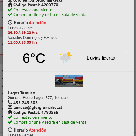
coronel@giorgiomarket.cl
Código Postal: 4200770
MARCA
Con estacionamiento
Compra online y retira en sala de venta
ATLANTIK
Horario
Atención
Lunes a viernes:
09:30 A 19:20 Hrs.
POR CLASE
Sábados, Domingos y Festivos:
11:00 A 18:00 Hrs
110X140MM
6°C
Lluvias ligeras
CATEGORÍAS
TERMOLAMINADO CARTA
TERMOLAMINADO DOBLE CARTA
TERMOLAMINADO JUMBO
Lagos Temuco
TERMOLAMINADO MILITARY
General Pedro Lagos 377, Temuco
TERMOLAMINADO MUNICIPAL
453 243 606
temuco@giorgiomarket.cl
TERMOLAMINADO OFICIO
Código Postal: 4790856
TERMOLAMINADO PATENTE
Con estacionamiento
Compra online y retira en sala de venta
Ver todo en Termolaminados
Horario
Atención
Lunes a viernes: