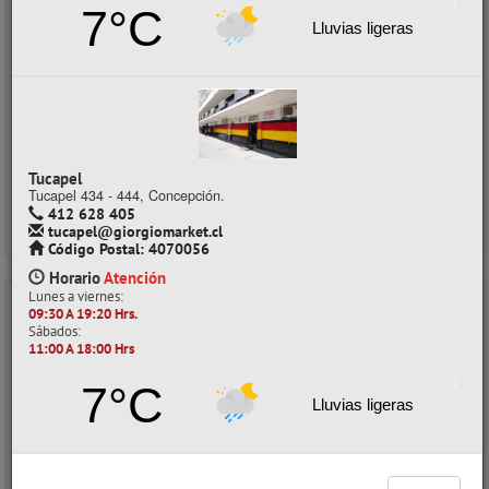
Despacho a domicilio (Stock: 500+)
7°C
Retiro en tienda (Stock: 32)
Lluvias ligeras
$4.800
con IVA
Precios al por mayor
Precio normal:
$ 8.000
Ahorro:
$ 3.200
Tucapel
Comprar / Cotizar
Tucapel 434 - 444, Concepción.
412 628 405
tucapel@giorgiomarket.cl
Código Postal: 4070056
Horario
Atención
Lunes a viernes:
09:30 A 19:20 Hrs.
- 40%
Sábados:
11:00 A 18:00 Hrs
7°C
Lluvias ligeras