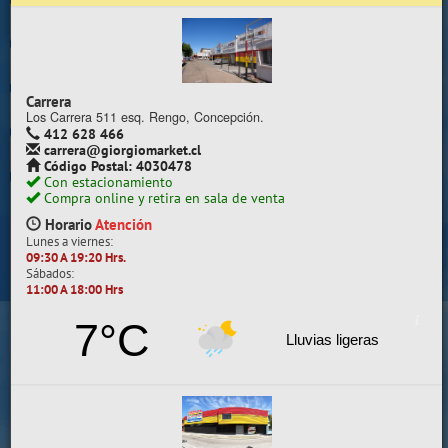
Trabaje con nosotros
Contacto | Reclamos
Carrera
Preguntas Frecuentes
Los Carrera 511 esq. Rengo, Concepción.
412 628 466
carrera@giorgiomarket.cl
Sugererir productos
Código Postal: 4030478
Con estacionamiento
Su compra se realizará en la sala de ventas
Compra online y retira en sala de venta
Camilo Henríquez
Horario
Atención
Lunes a viernes:
Información de la sala
09:30 A 19:20 Hrs.
Sábados:
412 628 495
11:00 A 18:00 Hrs
camilo@giorgiomarket.cl
Camilo Henríquez 2299 , Concepción.
7°C
Horario
Abierto
Lluvias ligeras
Lunes a viernes:
09:30 A 19:20 HRS.
Sábados, Domingos y Festivos:
11:00 A 18:00 HRS.
VER SALA EN MAPA
SALAS DE VENTA