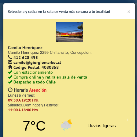
×
Selecciona y cotiza en la sala de venta más cercana a tu localidad
Camilo Henríquez
Camilo Henríquez 2299 Chillancito, Concepción.
412 628 495
(Whatsapp Sólo de Lunes a Viernes de 08:15 a 17:45)
camilo@giorgiomarket.cl
Código Postal: 4080858
Con estacionamiento
Compra online y retira en sala de venta
Despacho a todo Chile
Horario
Atención
Lunes a viernes:
09:30 A 19:20 Hrs.
Inicio
Sábados, Domingos y Festivos:
11:00 A 18:00 Hrs
Iniciar Sesión | Zona Cliente
7°C
Lluvias ligeras
Quiénes somos