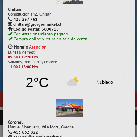
Despacho a todo Chile.
Chillán
Constitución 142, Chillán
422 257 761
chillan@giorgiomarket.cl
Código Postal: 3800718
Con estacionamiento pagado
Compra online y retira en sala de venta
Horario
Atención
Lunes a viernes:
09:30 A 19:20 Hrs.
Sábados, Domingos y Festivos:
11:00 A 18:00 Hrs
Cotiza, compara y compra.
2°C
Nublado
a de ventas en
Temuco
, ubicada en General Pedro Lagos 377, entre ca
PRODUCTOS
Coronel
Manuel Montt 871, Villa Mora, Coronel.
413 832 822