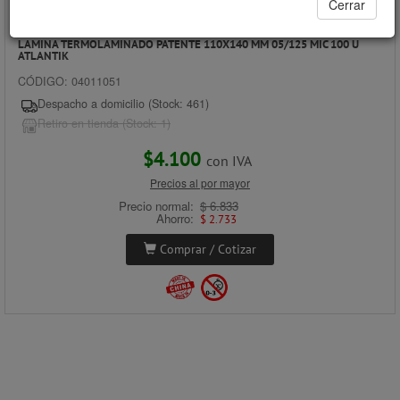
Cerrar
LAMINA TERMOLAMINADO PATENTE 110X140 MM 05/125 MIC 100 U
ATLANTIK
CÓDIGO: 04011051
Despacho a domicilio (Stock: 461)
Retiro en tienda (Stock: 1)
$4.100
con IVA
Precios al por mayor
Precio normal:
$ 6.833
Ahorro:
$ 2.733
Comprar / Cotizar