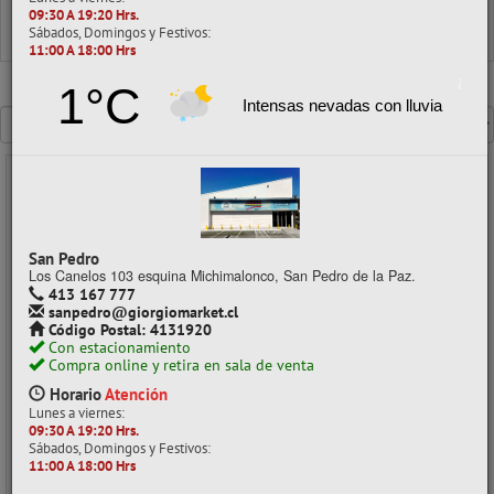
TERMOLAMINADOS
09:30 A 19:20 Hrs.
Sábados, Domingos y Festivos:
TERMOLAMINADO PATENTE
11:00 A 18:00 Hrs
1°C
Mostrando un máximo de 40 resultados por página
Intensas nevadas con lluvia
- 40%
San Pedro
Los Canelos 103 esquina Michimalonco, San Pedro de la Paz.
413 167 777
sanpedro@giorgiomarket.cl
Código Postal: 4131920
Con estacionamiento
Compra online y retira en sala de venta
Horario
Atención
Lunes a viernes:
LAMINA TERMOLAMINADO PATENTE 110X140 MM 07/175 MIC 100 U
09:30 A 19:20 Hrs.
ATLANTIK
Sábados, Domingos y Festivos:
11:00 A 18:00 Hrs
CÓDIGO: 04011022