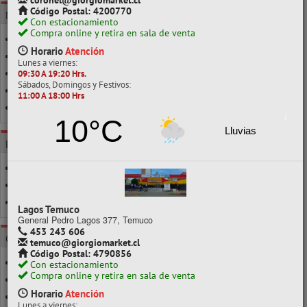
coronel@giorgiomarket.cl
Código Postal: 4200770
MARCA
Con estacionamiento
Compra online y retira en sala de venta
ATLANTIK
Horario
Atención
HAND
Lunes a viernes:
MAPED
09:30 A 19:20 Hrs.
Sábados, Domingos y Festivos:
SELLO
11:00 A 18:00 Hrs
TORRE
10°C
Lluvias
POR CLASE
10 A 19CM
20 A 29CM
CON TRANSPORTADOR
Lagos Temuco
General Pedro Lagos 377, Temuco
453 243 606
CATEGORÍAS
temuco@giorgiomarket.cl
Código Postal: 4790856
COMPÁS
Con estacionamiento
Compra online y retira en sala de venta
ESCALÍMETRO
Horario
Atención
ESCUADRA
Lunes a viernes: