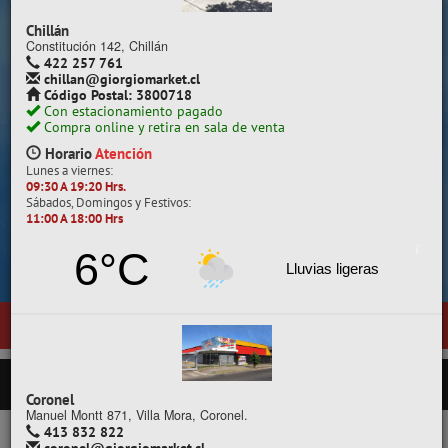
Despacho a todo Chile.
Chillán
Constitución 142, Chillán
422 257 761
chillan@giorgiomarket.cl
Código Postal: 3800718
Con estacionamiento pagado
Compra online y retira en sala de venta
Horario
Atención
Lunes a viernes:
09:30 A 19:20 Hrs.
Sábados, Domingos y Festivos:
11:00 A 18:00 Hrs
Cotiza, compara y compra.
6°C
Lluvias ligeras
ntas en
Temuco
, ubicada en General Pedro Lagos 377, entre calles Di
PRODUCTOS
Coronel
Manuel Montt 871, Villa Mora, Coronel.
413 832 822