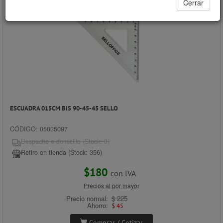
Cerrar
- 20%
ESCUADRA 015CM BIS 90-45-45 SELLO
CÓDIGO: 05035097
Despacho a domicilio (Stock: 0)
Retiro en tienda (Stock: 356)
$180
con IVA
Precios al por mayor
Precio normal:
$ 225
Ahorro:
$ 45
Comprar / Cotizar