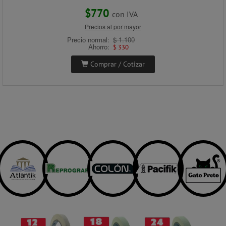
$770
con IVA
Precios al por mayor
Precio normal:
$ 1.100
Ahorro:
$ 330
Comprar / Cotizar