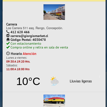
Trabaje con nosotros
Contacto | Reclamos
Carrera
Preguntas Frecuentes
Los Carrera 511 esq. Rengo, Concepción.
412 628 466
carrera@giorgiomarket.cl
Sugererir productos
Código Postal: 4030478
Con estacionamiento
Su compra se realizará en la sala de ventas
Compra online y retira en sala de venta
Camilo Henríquez
Horario
Atención
Lunes a viernes:
Información de la sala
09:30 A 19:20 Hrs.
Sábados:
412 628 495
11:00 A 18:00 Hrs
camilo@giorgiomarket.cl
Camilo Henríquez 2299 , Concepción.
10°C
Horario
Abierto
Lluvias ligeras
Lunes a viernes:
09:30 A 19:20 HRS.
Sábados, Domingos y Festivos:
11:00 A 18:00 HRS.
VER SALA EN MAPA
SALAS DE VENTA