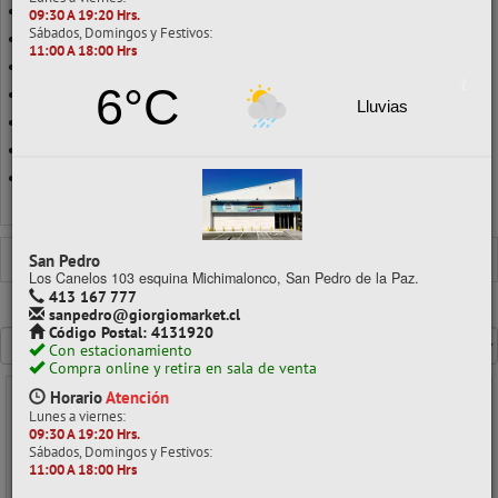
ESCUADRA TÉCNICA
09:30 A 19:20 Hrs.
Sábados, Domingos y Festivos:
NORMÓGRAFOS Y CERCHAS
11:00 A 18:00 Hrs
REGLAS FLEXIBLES
6°C
REGLAS METÁLICAS
Lluvias
REGLAS PLÁSTICAS
SET GEOMÉTRICO
TRANSPORTADOR
Ver todo en Instrumentos Geometría
INSTRUMENTOS GEOMETRÍA
ESCUADRA
San Pedro
Los Canelos 103 esquina Michimalonco, San Pedro de la Paz.
413 167 777
sanpedro@giorgiomarket.cl
Mostrando un máximo de 40 resultados por página
Código Postal: 4131920
Con estacionamiento
Compra online y retira en sala de venta
Horario
Atención
- 20%
Lunes a viernes:
09:30 A 19:20 Hrs.
Sábados, Domingos y Festivos:
11:00 A 18:00 Hrs