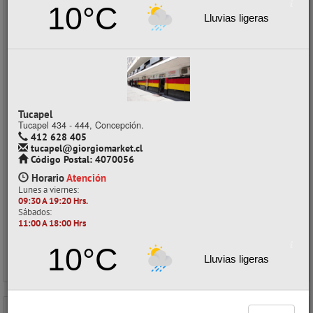
10°C
Lluvias ligeras
ESCUADRA 015CM BIS 90-60-30 HAND
Tucapel
CÓDIGO: 05035081
Tucapel 434 - 444, Concepción.
412 628 405
Despacho a domicilio (Stock: 500+)
tucapel@giorgiomarket.cl
Retiro en tienda (Stock: 74)
Código Postal: 4070056
Horario
Atención
$190
con IVA
Lunes a viernes:
Precios al por mayor
09:30 A 19:20 Hrs.
Sábados:
Precio normal:
$ 237
11:00 A 18:00 Hrs
Ahorro:
$ 47
10°C
Comprar / Cotizar
Lluvias ligeras