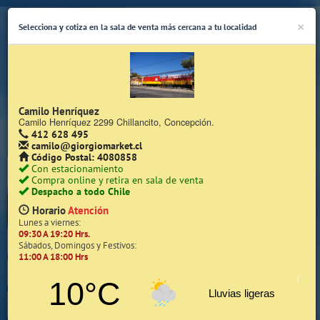
×
Selecciona y cotiza en la sala de venta más cercana a tu localidad
Camilo Henríquez
Camilo Henríquez 2299 Chillancito, Concepción.
412 628 495
(Whatsapp Sólo de Lunes a Viernes de 08:15 a 17:45)
camilo@giorgiomarket.cl
Código Postal: 4080858
Con estacionamiento
Compra online y retira en sala de venta
Despacho a todo Chile
Horario
Atención
Lunes a viernes:
09:30 A 19:20 Hrs.
Inicio
Sábados, Domingos y Festivos:
11:00 A 18:00 Hrs
Iniciar Sesión | Zona Cliente
10°C
Lluvias ligeras
Quiénes somos