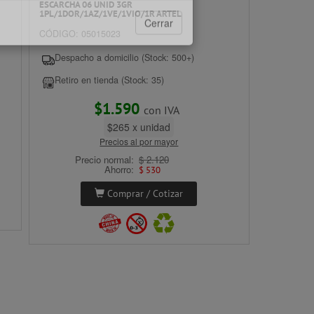
9°C
ESCARCHA 06 UNID 3GR
1PL/1DOR/1AZ/1VE/1VIO/1R ARTEL
CÓDIGO: 05015023
s:
Despacho a domicilio (Stock: 500+)
Llovizna
Retiro en tienda (Stock: 35)
$1.590
con IVA
9°C
$265 x unidad
Precios al por mayor
Precio normal:
$ 2.120
Ahorro:
$ 530
Llovizna
Comprar / Cotizar
Cerrar