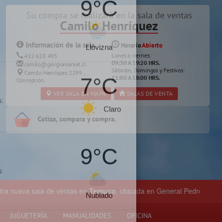
Su compra se realizará en la sala de ventas
Camilo Henríquez
×
ana a tu localidad
Información de la sala
Horario
Abierto
Lunes a viernes:
412 628 495
09:30 A 19:20 HRS.
camilo@giorgiomarket.cl
9°C
Sábados, Domingos y Festivos:
Camilo Henríquez 2299 ,
11:00 A 18:00 HRS.
Concepción.
s:
VER SALA EN MAPA
SALAS DE VENTA
Llovizna
Cotiza, compara y compra.
9°C
sala de ventas en
Temuco
, ubicada en General Pedro Lagos 377, entr
Llovizna
JUGUETERÍA
MANUALIDADES
OFICINA