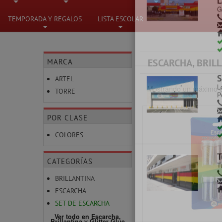
C
C
+
+
+
TEMPORADA Y REGALOS
LISTA ESCOLAR
+
+
MARCA
ESCARCHA, BRILL
C
ARTEL
M
Mostrando un máximo d
TORRE
POR CLASE
COLORES
L
G
CATEGORÍAS
BRILLANTINA
ESCARCHA
SET DE ESCARCHA
Ver todo en Escarcha,
S
Brillantina y Glitter Glue