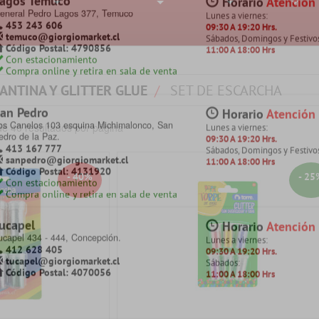
hillán
Horario
Atención
onstitución 142, Chillán
+
+
+
+
Lunes a viernes:
422 257 761
09:30 A 19:20 Hrs.
chillan@giorgiomarket.cl
Sábados, Domingos y Festivo
Código Postal: 3800718
11:00 A 18:00 Hrs
Con estacionamiento pagado
Compra online y retira en sala de venta
ANTINA Y GLITTER GLUE
SET DE ESCARCHA
oronel
Horario
Atención
anuel Montt 871, Villa Mora, Coronel.
Lunes a viernes:
e 40 resultados por página
413 832 822
09:30 A 19:20 Hrs.
coronel@giorgiomarket.cl
Sábados, Domingos y Festivo
Código Postal: 4200770
11:00 A 18:00 Hrs
Con estacionamiento
Compra online y retira en sala de venta
- 40%
- 25
agos Temuco
Horario
Atención
eneral Pedro Lagos 377, Temuco
Lunes a viernes:
453 243 606
09:30 A 19:20 Hrs.
temuco@giorgiomarket.cl
Sábados, Domingos y Festivo
Código Postal: 4790856
11:00 A 18:00 Hrs
Con estacionamiento
Compra online y retira en sala de venta
an Pedro
Horario
Atención