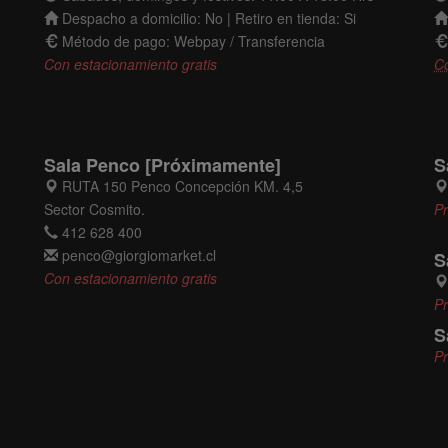
Despacho a domicilio: No | Retiro en tienda: Si
Método de pago: Webpay / Transferencia
Con estacionamiento gratis
C
Sala Penco [Próximamente]
S
RUTA 150 Penco Concepción KM. 4,5
Sector Cosmito.
P
412 628 400
penco@giorgiomarket.cl
S
Con estacionamiento gratis
P
S
P