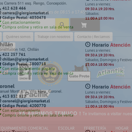
app Sólo de Lunes a Viernes de 08:15 a 17:45)
 cotiza en la sala de venta más cerc
Quiénes somos
Trabaje con nosotros
Contacto | Reclamos
amilo Henríquez
Horario
Atención
amilo Henríquez 2299 Chillancito,
Lunes a viernes:
roductos
oncepción.
09:30 A 19:20 Hrs.
412 628 495
Sábados, Domingos y Festivo
camilo@giorgiomarket.cl
11:00 A 18:00 Hrs
Código Postal: 4080858
Con estacionamiento
Compra online y retira en sala de venta
Despacho a todo Chile
arrera
Horario
Atención
os Carrera 511 esq. Rengo, Concepción.
Lunes a viernes:
412 628 466
09:30 A 19:20 Hrs.
carrera@giorgiomarket.cl
Sábados:
Código Postal: 4030478
11:00 A 18:00 Hrs
 YA ABRIMOS TEMUCO !
Te invitamos a visitar nuestra nueva 
Con estacionamiento
Compra online y retira en sala de venta
EQUIPAMIENTO COMERCIAL
ESCOLAR
FERRETERÍA
HOGAR