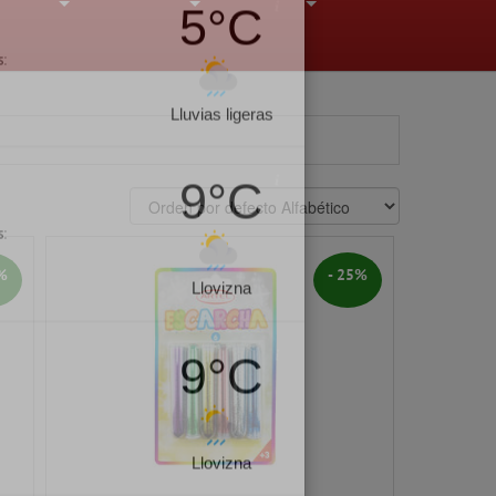
7°C
+
+
+
s:
Claro
9°C
s:
Nublado
%
- 25%
5°C
s:
Lluvias ligeras