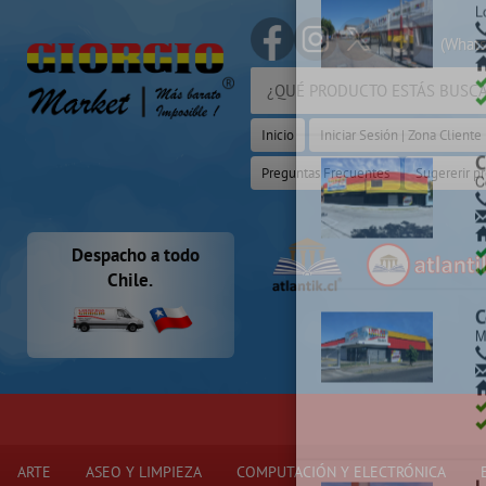
(Whats
Selecciona y
Inicio
Iniciar Sesión | Zona Cliente
C
C
Preguntas Frecuentes
Sugererir p
C
Despacho a todo
Chile.
C
L
¡
ARTE
ASEO Y LIMPIEZA
COMPUTACIÓN Y ELECTRÓNICA