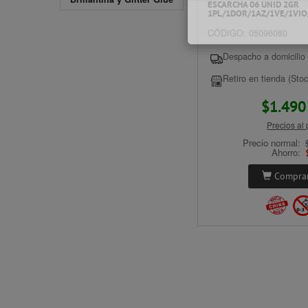
ESCARCHA 06 UNID 2GR
L
1PL/1DOR/1AZ/1VE/1VIO
P
CÓDIGO: 05096080
Despacho a domicilio 
Retiro en tienda (Stoc
$1.49
T
T
Precios al
Precio normal:
Ahorro:
Comprar