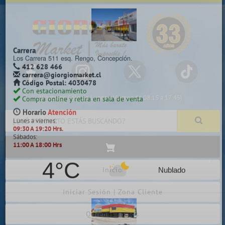
×
Selecciona y cotiza en la sala de venta más cercana a tu localidad
Camilo Henríquez
Camilo Henríquez 2299 Chillancito, Concepción.
412 628 495
(Whatsapp Sólo de Lunes a Viernes de 08:15 a 17:45)
camilo@giorgiomarket.cl
Código Postal: 4080858
Con estacionamiento
Compra online y retira en sala de venta
Despacho a todo Chile
Horario
Atención
Lunes a viernes:
09:30 A 19:20 Hrs.
Inicio
Sábados, Domingos y Festivos:
11:00 A 18:00 Hrs
Iniciar Sesión | Zona Cliente
4°C
Nublado
Quiénes somos