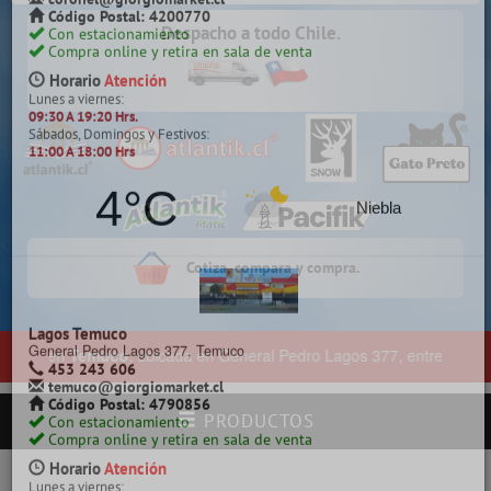
Despacho a todo Chile.
Chillán
Constitución 142, Chillán
422 257 761
chillan@giorgiomarket.cl
Código Postal: 3800718
Con estacionamiento pagado
Compra online y retira en sala de venta
Horario
Atención
Lunes a viernes:
09:30 A 19:20 Hrs.
Sábados, Domingos y Festivos:
11:00 A 18:00 Hrs
Cotiza, compara y compra.
-1°C
Claro
s en
Temuco
, ubicada en General Pedro Lagos 377, entre calles Diego
PRODUCTOS
Coronel
Manuel Montt 871, Villa Mora, Coronel.
413 832 822