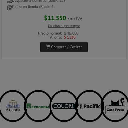
Despacho a domicilio (Stock: 27)
Retiro en tienda (Stock: 6)
$11.550
con IVA
Precios al por mayor
Precio normal:
$ 12.833
Ahorro:
$ 1.283
Comprar / Cotizar