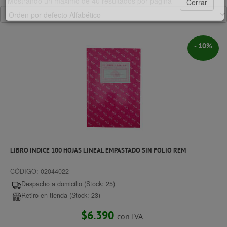
Mostrando un máximo de 40 resultados por página
4°C
Nublado
- 10%
Tucapel
Tucapel 434 - 444, Concepción.
412 628 405
tucapel@giorgiomarket.cl
Código Postal: 4070056
Horario
Atención
Lunes a viernes:
09:30 A 19:20 Hrs.
LIBRO INDICE 100 HOJAS LINEAL EMPASTADO SIN FOLIO REM
Sábados:
11:00 A 18:00 Hrs
CÓDIGO: 02044022
4°C
Despacho a domicilio (Stock: 25)
Nublado
Retiro en tienda (Stock: 23)
$6.390
con IVA