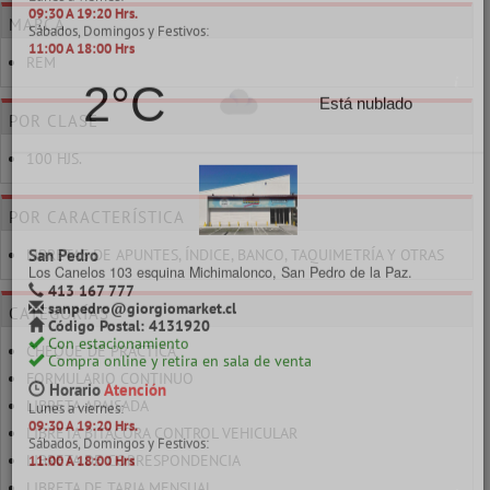
coronel@giorgiomarket.cl
Código Postal: 4200770
MARCA
Con estacionamiento
Compra online y retira en sala de venta
REM
Horario
Atención
Lunes a viernes:
09:30 A 19:20 Hrs.
POR CLASE
Sábados, Domingos y Festivos:
11:00 A 18:00 Hrs
100 HJS.
4°C
Niebla
POR CARACTERÍSTICA
LIBRETAS DE APUNTES, ÍNDICE, BANCO, TAQUIMETRÍA Y OTRAS
CATEGORÍAS
Lagos Temuco
General Pedro Lagos 377, Temuco
CHEQUE DE PRÁCTICA
453 243 606
FORMULARIO CONTINUO
temuco@giorgiomarket.cl
Código Postal: 4790856
LIBRETA APAISADA
Con estacionamiento
LIBRETA BITACORA CONTROL VEHICULAR
Compra online y retira en sala de venta
LIBRETA DE CORRESPONDENCIA
Horario
Atención
Lunes a viernes:
LIBRETA DE TARJA MENSUAL