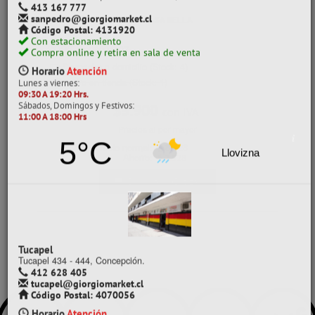
09:30 A 19:20 Hrs.
TERMO COMIDA 1500ML CASA BELLA
Sábados, Domingos y Festivos:
11:00 A 18:00 Hrs
CÓDIGO: 28004107
2°C
Despacho a domicilio (Stock: 4)
Lluvias
Retiro en tienda (Stock: 1)
$5.900
con IVA
Precios al por mayor
Precio normal:
$ 8.428
Ahorro:
$ 2.528
San Pedro
Los Canelos 103 esquina Michimalonco, San Pedro de la Paz.
Comprar / Cotizar
413 167 777
sanpedro@giorgiomarket.cl
Código Postal: 4131920
Con estacionamiento
Compra online y retira en sala de venta
Horario
Atención
Lunes a viernes:
09:30 A 19:20 Hrs.
Sábados, Domingos y Festivos:
11:00 A 18:00 Hrs