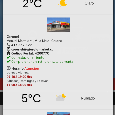
Despacho a todo Chile.
Chillán
Constitución 142, Chillán
422 257 761
chillan@giorgiomarket.cl
Código Postal: 3800718
Con estacionamiento pagado
Compra online y retira en sala de venta
Horario
Atención
Lunes a viernes:
09:30 A 19:20 Hrs.
Sábados, Domingos y Festivos:
11:00 A 18:00 Hrs
Cotiza, compara y compra.
2°C
Claro
nuestra nueva sala de ventas en
Temuco
, ubicada en General Pedro La
PRODUCTOS
Coronel
Manuel Montt 871, Villa Mora, Coronel.
413 832 822