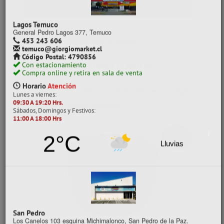
coronel@giorgiomarket.cl
Código Postal: 4200770
CATEGORÍAS
Con estacionamiento
Compra online y retira en sala de venta
TERMO COMIDA
Horario
Atención
Ver todo en Termos
Lunes a viernes:
09:30 A 19:20 Hrs.
Sábados, Domingos y Festivos:
TERMOS
TERMO COMIDA
11:00 A 18:00 Hrs
5°C
Mostrando un máximo de 40 resultados por página
Nublado
- 30%
Lagos Temuco
General Pedro Lagos 377, Temuco
453 243 606
temuco@giorgiomarket.cl
Código Postal: 4790856
Con estacionamiento
Compra online y retira en sala de venta
Horario
Atención
Lunes a viernes: