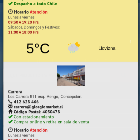
×
Selecciona y cotiza en la sala de venta más cercana a tu localidad
Camilo Henríquez
Camilo Henríquez 2299 Chillancito, Concepción.
412 628 495
(Whatsapp Sólo de Lunes a Viernes de 08:15 a 17:45)
camilo@giorgiomarket.cl
Código Postal: 4080858
Con estacionamiento
Compra online y retira en sala de venta
Despacho a todo Chile
Horario
Atención
Lunes a viernes:
09:30 A 19:20 Hrs.
Inicio
Sábados, Domingos y Festivos:
11:00 A 18:00 Hrs
Iniciar Sesión | Zona Cliente
5°C
Llovizna
Quiénes somos