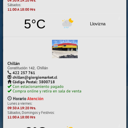
Trabaje con nosotros
Contacto | Reclamos
Carrera
Preguntas Frecuentes
Los Carrera 511 esq. Rengo, Concepción.
412 628 466
carrera@giorgiomarket.cl
Sugererir productos
Código Postal: 4030478
Con estacionamiento
Su compra se realizará en la sala de ventas
Compra online y retira en sala de venta
Camilo Henríquez
Horario
Atención
Lunes a viernes:
Información de la sala
09:30 A 19:20 Hrs.
Sábados:
412 628 495
11:00 A 18:00 Hrs
camilo@giorgiomarket.cl
Camilo Henríquez 2299 , Concepción.
5°C
Horario
Abierto
Llovizna
Lunes a viernes:
09:30 A 19:20 HRS.
Sábados, Domingos y Festivos:
11:00 A 18:00 HRS.
VER SALA EN MAPA
SALAS DE VENTA