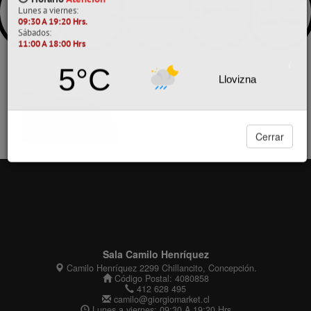
5°C
Llovizna
Tucapel
Tucapel 434 - 444, Concepción.
412 628 405
tucapel@giorgiomarket.cl
Código Postal: 4070056
Horario
Atención
Lunes a viernes:
09:30 A 19:20 Hrs.
Sábados:
11:00 A 18:00 Hrs
5°C
Sala Camilo Henríquez
Llovizna
Camilo Henríquez 2299 Chillancito, Concepción.
Código Postal: 4080858
412 628 495
camilo@giorgiomarket.cl
Lunes a viernes: 09:30 A 19:20 Hrs