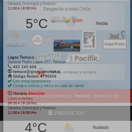
Despacho a todo Chile.
Chillán
Constitución 142, Chillán
422 257 761
chillan@giorgiomarket.cl
Código Postal: 3800718
Con estacionamiento pagado
Compra online y retira en sala de venta
Horario
Atención
Lunes a viernes:
09:30 A 19:20 Hrs.
Sábados, Domingos y Festivos:
11:00 A 18:00 Hrs
Cotiza, compara y compra.
4°C
Claro
r nuestra nueva sala de ventas en
Temuco
, ubicada en General Pedro 
PRODUCTOS
Coronel
Manuel Montt 871, Villa Mora, Coronel.
413 832 822