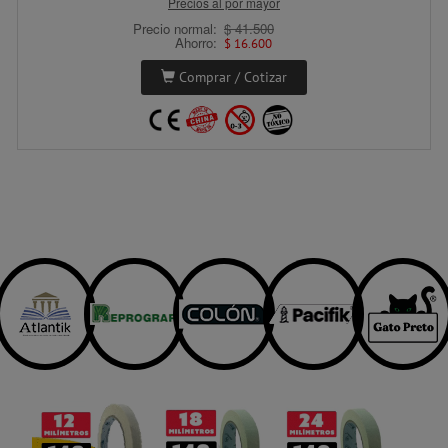
Precios al por mayor
5°C
Niebla
Precio normal:
$ 41.500
Ahorro:
$ 16.600
Comprar / Cotizar
Tucapel
Tucapel 434 - 444, Concepción.
412 628 405
tucapel@giorgiomarket.cl
Código Postal: 4070056
Horario
Atención
Lunes a viernes:
09:30 A 19:20 Hrs.
Sábados:
11:00 A 18:00 Hrs
5°C
Niebla