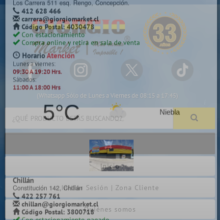
×
Selecciona y cotiza en la sala de venta más cercana a tu localidad
Camilo Henríquez
Camilo Henríquez 2299 Chillancito, Concepción.
412 628 495
(Whatsapp Sólo de Lunes a Viernes de 08:15 a 17:45)
camilo@giorgiomarket.cl
Código Postal: 4080858
Con estacionamiento
Compra online y retira en sala de venta
Despacho a todo Chile
Horario
Atención
Lunes a viernes:
09:30 A 19:20 Hrs.
Inicio
Sábados, Domingos y Festivos:
11:00 A 18:00 Hrs
Iniciar Sesión | Zona Cliente
5°C
Niebla
Quiénes somos