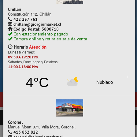
Despacho a todo Chile.
Chillán
Constitución 142, Chillán
422 257 761
chillan@giorgiomarket.cl
Código Postal: 3800718
Con estacionamiento pagado
Compra online y retira en sala de venta
Horario
Atención
Lunes a viernes:
09:30 A 19:20 Hrs.
Sábados, Domingos y Festivos:
11:00 A 18:00 Hrs
Cotiza, compara y compra.
4°C
Nublado
 sala de ventas en
Temuco
, ubicada en General Pedro Lagos 377, entr
PRODUCTOS
Coronel
Manuel Montt 871, Villa Mora, Coronel.
413 832 822