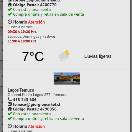
coronel@giorgiomarket.cl
Código Postal: 4200770
MARCA
Con estacionamiento
Compra online y retira en sala de venta
ARTEL
Horario
Atención
Lunes a viernes:
09:30 A 19:20 Hrs.
POR CLASE
Sábados, Domingos y Festivos:
11:00 A 18:00 Hrs
100ML
22ML
7°C
Lluvias ligeras
POR CARACTERÍSTICA
OTROS
Lagos Temuco
CATEGORÍAS
General Pedro Lagos 377, Temuco
453 243 606
PINTURA DEDO
temuco@giorgiomarket.cl
Código Postal: 4790856
TÉMPERA
Con estacionamiento
TÉMPERA CON GLITTER
Compra online y retira en sala de venta
TÉMPERA FLUORESCENTE
Horario
Atención
Lunes a viernes:
TÉMPERA LAVABLE