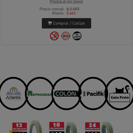
Precios al por mayor
Precio normal:
$ 2.653
Ahorro:
$ 663
Comprar / Cotizar