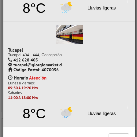
8°C
Lluvias ligeras
TÉMPERA 006 COLOR 022ML METÁLICA TORRE
CÓDIGO: 05088267
Despacho a domicilio (Stock: 193)
Retiro en tienda (Stock: 45)
Tucapel
$1.990
con IVA
Tucapel 434 - 444, Concepción.
412 628 405
$332 x unidad
tucapel@giorgiomarket.cl
Precios al por mayor
Código Postal: 4070056
Precio normal:
$ 2.653
Horario
Atención
Ahorro:
$ 663
Lunes a viernes:
09:30 A 19:20 Hrs.
Comprar / Cotizar
Sábados:
11:00 A 18:00 Hrs
8°C
Lluvias ligeras
- 25%