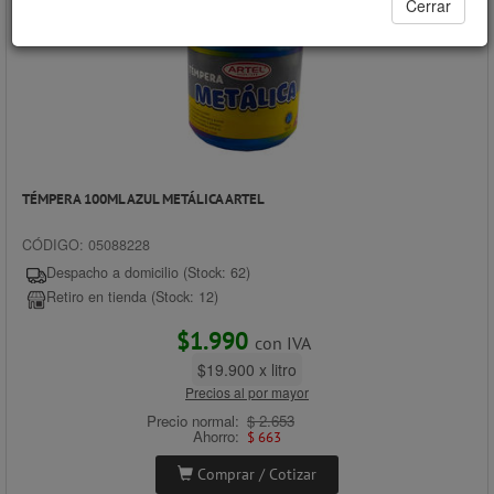
Cerrar
TÉMPERA 100ML AZUL METÁLICA ARTEL
CÓDIGO: 05088228
Despacho a domicilio (Stock: 62)
Retiro en tienda (Stock: 12)
$1.990
con IVA
$19.900 x litro
Precios al por mayor
Precio normal:
$ 2.653
Ahorro:
$ 663
Comprar / Cotizar