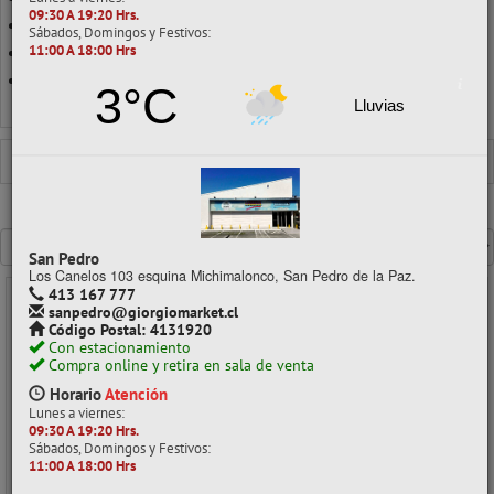
09:30 A 19:20 Hrs.
TÉMPERA METÁLICA
Sábados, Domingos y Festivos:
11:00 A 18:00 Hrs
TÉMPERA SOLIDA
TÉMPERA TRADICIONAL
3°C
Lluvias
Ver todo en Témperas
TÉMPERAS
TÉMPERA METÁLICA
Mostrando un máximo de 40 resultados por página
San Pedro
Los Canelos 103 esquina Michimalonco, San Pedro de la Paz.
413 167 777
sanpedro@giorgiomarket.cl
- 25%
Código Postal: 4131920
Con estacionamiento
Compra online y retira en sala de venta
Horario
Atención
Lunes a viernes:
09:30 A 19:20 Hrs.
Sábados, Domingos y Festivos:
11:00 A 18:00 Hrs