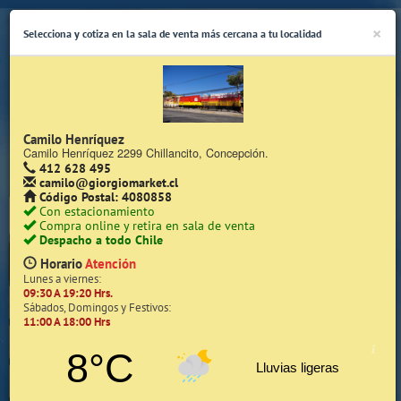
×
Selecciona y cotiza en la sala de venta más cercana a tu localidad
Camilo Henríquez
Camilo Henríquez 2299 Chillancito, Concepción.
412 628 495
(Whatsapp Sólo de Lunes a Viernes de 08:15 a 17:45)
camilo@giorgiomarket.cl
Código Postal: 4080858
Con estacionamiento
Compra online y retira en sala de venta
Despacho a todo Chile
Horario
Atención
Lunes a viernes:
09:30 A 19:20 Hrs.
Inicio
Sábados, Domingos y Festivos:
11:00 A 18:00 Hrs
Iniciar Sesión | Zona Cliente
8°C
Lluvias ligeras
Quiénes somos