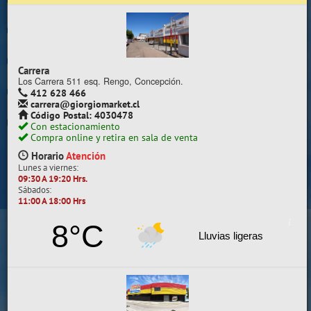
Trabaje con nosotros
Contacto | Reclamos
Carrera
Preguntas Frecuentes
Los Carrera 511 esq. Rengo, Concepción.
412 628 466
carrera@giorgiomarket.cl
Sugererir productos
Código Postal: 4030478
Con estacionamiento
Su compra se realizará en la sala de ventas
Compra online y retira en sala de venta
Camilo Henríquez
Horario
Atención
Lunes a viernes:
Información de la sala
09:30 A 19:20 Hrs.
Sábados:
412 628 495
11:00 A 18:00 Hrs
camilo@giorgiomarket.cl
Camilo Henríquez 2299 , Concepción.
8°C
Horario
Abierto
Lluvias ligeras
Lunes a viernes:
09:30 A 19:20 HRS.
Sábados, Domingos y Festivos:
11:00 A 18:00 HRS.
VER SALA EN MAPA
SALAS DE VENTA