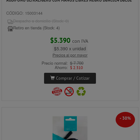
AUDIFONO ULTRALIGERO CON MANOS LIBRES NEGRO DBAC024 DBLUE
CÓDIGO: 15003144
Despacho a domicilio (Stock: 0)
Retiro en tienda (Stock: 4)
$5.390
con IVA
$5.390 x unidad
Precios al por mayor
Precio normal:
$ 7.700
Ahorro:
$ 2.310
Comprar / Cotizar
- 30%