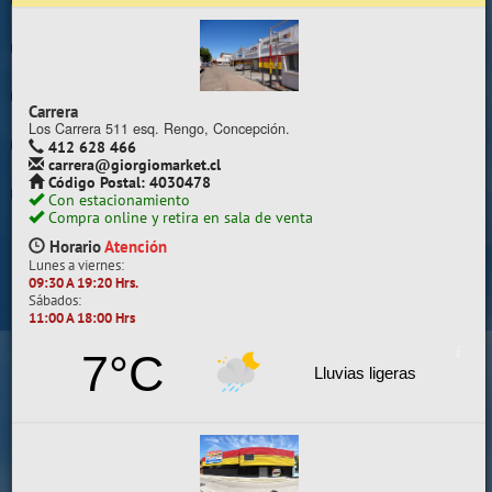
Trabaje con nosotros
Contacto | Reclamos
Carrera
Preguntas Frecuentes
Los Carrera 511 esq. Rengo, Concepción.
412 628 466
carrera@giorgiomarket.cl
Sugererir productos
Código Postal: 4030478
Con estacionamiento
Su compra se realizará en la sala de ventas
Compra online y retira en sala de venta
Camilo Henríquez
Horario
Atención
Lunes a viernes:
Información de la sala
09:30 A 19:20 Hrs.
Sábados:
412 628 495
11:00 A 18:00 Hrs
camilo@giorgiomarket.cl
Camilo Henríquez 2299 , Concepción.
7°C
Horario
Abierto
Lluvias ligeras
Lunes a viernes:
09:30 A 19:20 HRS.
Sábados, Domingos y Festivos:
11:00 A 18:00 HRS.
VER SALA EN MAPA
SALAS DE VENTA