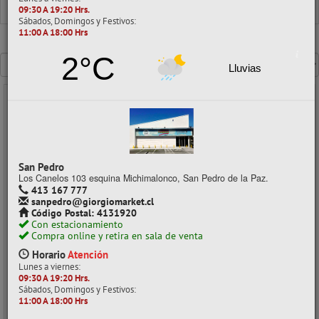
AUDIO
09:30 A 19:20 Hrs.
Sábados, Domingos y Festivos:
11:00 A 18:00 Hrs
Mostrando un máximo de 40 resultados por página
2°C
Lluvias
- 30%
San Pedro
Los Canelos 103 esquina Michimalonco, San Pedro de la Paz.
413 167 777
sanpedro@giorgiomarket.cl
Código Postal: 4131920
Con estacionamiento
Compra online y retira en sala de venta
Horario
Atención
AUDIFONO BLUETOOTH DBABLUE212R ROJO DBLUE
Lunes a viernes:
09:30 A 19:20 Hrs.
CÓDIGO: 05036190
Sábados, Domingos y Festivos:
11:00 A 18:00 Hrs
Despacho a domicilio (Stock: 2)