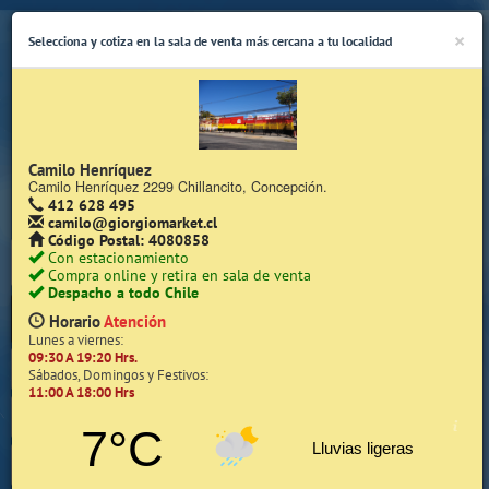
×
Selecciona y cotiza en la sala de venta más cercana a tu localidad
Camilo Henríquez
Camilo Henríquez 2299 Chillancito, Concepción.
412 628 495
(Whatsapp Sólo de Lunes a Viernes de 08:15 a 17:45)
camilo@giorgiomarket.cl
Código Postal: 4080858
Con estacionamiento
Compra online y retira en sala de venta
Despacho a todo Chile
Horario
Atención
Lunes a viernes:
09:30 A 19:20 Hrs.
Inicio
Sábados, Domingos y Festivos:
11:00 A 18:00 Hrs
Iniciar Sesión | Zona Cliente
7°C
Lluvias ligeras
Quiénes somos