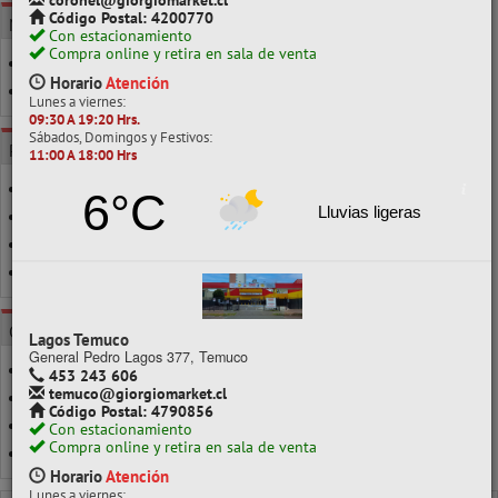
coronel@giorgiomarket.cl
Código Postal: 4200770
MARCA
Con estacionamiento
Compra online y retira en sala de venta
DBLUE
Horario
Atención
HAVIT
Lunes a viernes:
09:30 A 19:20 Hrs.
Sábados, Domingos y Festivos:
POR CLASE
11:00 A 18:00 Hrs
CABLE AUX
6°C
Lluvias ligeras
CON ALAMBRE
EARBUDS
INALAMBRICO
CATEGORÍAS
Lagos Temuco
General Pedro Lagos 377, Temuco
AUDIFONOS
453 243 606
temuco@giorgiomarket.cl
AUDÍFONOS
Código Postal: 4790856
CABLES
Con estacionamiento
Compra online y retira en sala de venta
PARLANTES
Horario
Atención
Lunes a viernes: