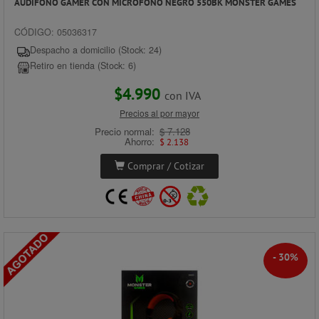
AUDIFONO GAMER CON MICROFONO NEGRO 550BK MONSTER GAMES
CÓDIGO: 05036317
Despacho a domicilio (Stock: 24)
Retiro en tienda (Stock: 6)
$4.990
con IVA
Precios al por mayor
Precio normal:
$ 7.128
Ahorro:
$ 2.138
Comprar / Cotizar
- 30%