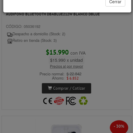
Cerrar
AUDIFONO BLUETOOTH DBABLUE212W BLANCO DBLUE
CÓDIGO: 05036192
Despacho a domicilio (Stock: 2)
Retiro en tienda (Stock: 3)
$15.990
con IVA
$15.990 x unidad
Precios al por mayor
Precio normal:
$ 22.842
Ahorro:
$ 6.852
Comprar / Cotizar
- 30%