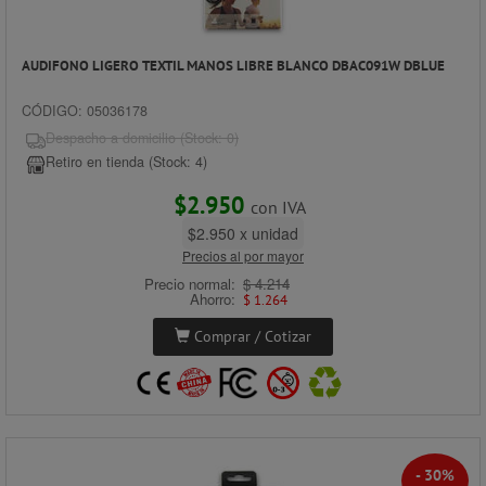
AUDIFONO LIGERO TEXTIL MANOS LIBRE BLANCO DBAC091W DBLUE
CÓDIGO: 05036178
Despacho a domicilio (Stock: 0)
Retiro en tienda (Stock: 4)
$2.950
con IVA
$2.950 x unidad
Precios al por mayor
Precio normal:
$ 4.214
Ahorro:
$ 1.264
Comprar / Cotizar
- 30%