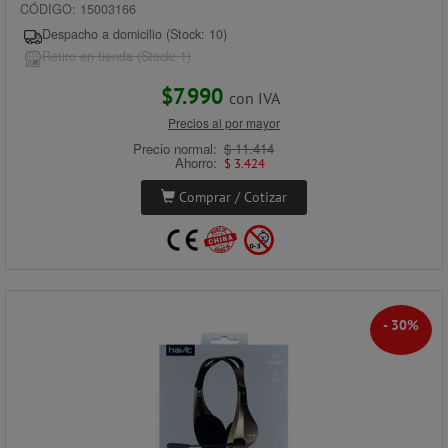
CÓDIGO: 15003166
Despacho a domicilio (Stock: 10)
Retiro en tienda (Stock: 1)
$7.990
con IVA
Precios al por mayor
Precio normal:
$ 11.414
Ahorro:
$ 3.424
Comprar / Cotizar
- 30%