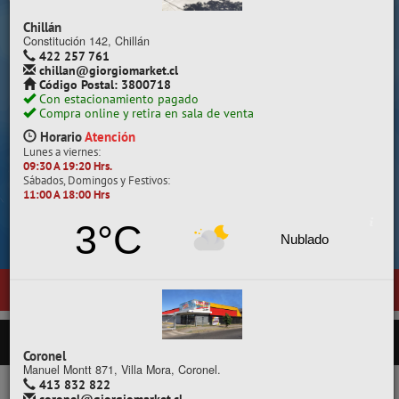
Despacho a todo Chile.
Chillán
Constitución 142, Chillán
422 257 761
chillan@giorgiomarket.cl
Código Postal: 3800718
Con estacionamiento pagado
Compra online y retira en sala de venta
Horario
Atención
Lunes a viernes:
09:30 A 19:20 Hrs.
Sábados, Domingos y Festivos:
11:00 A 18:00 Hrs
Cotiza, compara y compra.
3°C
Nublado
bicada en General Pedro Lagos 377, entre calles Diego Portales y Man
PRODUCTOS
Coronel
Manuel Montt 871, Villa Mora, Coronel.
413 832 822