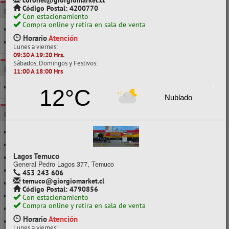
coronel@giorgiomarket.cl
Código Postal: 4200770
MARCA
Con estacionamiento
Compra online y retira en sala de venta
ATLANTIK
Horario
Atención
TORRE
Lunes a viernes:
09:30 A 19:20 Hrs.
Sábados, Domingos y Festivos:
POR CLASE
11:00 A 18:00 Hrs
1000 O MÁS UNIDS.
12°C
Nublado
CATEGORÍAS
23/06
23/08
Lagos Temuco
23/10
General Pedro Lagos 377, Temuco
23/13
453 243 606
temuco@giorgiomarket.cl
23/15
Código Postal: 4790856
23/16
Con estacionamiento
Compra online y retira en sala de venta
23/17
Horario
Atención
26/6
Lunes a viernes: