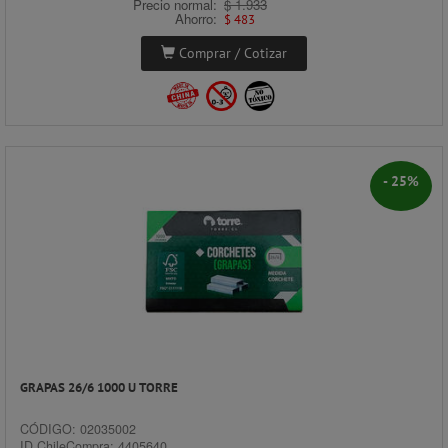
Precio normal:
$ 1.933
Ahorro:
$ 483
Comprar / Cotizar
- 25%
GRAPAS 26/6 1000 U TORRE
CÓDIGO: 02035002
ID ChileCompra: 4405640