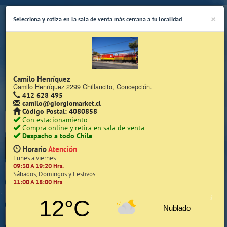
×
Selecciona y cotiza en la sala de venta más cercana a tu localidad
Camilo Henríquez
Camilo Henríquez 2299 Chillancito, Concepción.
412 628 495
(Whatsapp Sólo de Lunes a Viernes de 08:15 a 17:45)
camilo@giorgiomarket.cl
Código Postal: 4080858
Con estacionamiento
Compra online y retira en sala de venta
Despacho a todo Chile
Horario
Atención
Lunes a viernes:
09:30 A 19:20 Hrs.
Inicio
Sábados, Domingos y Festivos:
11:00 A 18:00 Hrs
Iniciar Sesión | Zona Cliente
12°C
Nublado
Quiénes somos