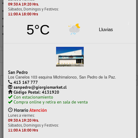
530/06
09:30 A 19:20 Hrs.
Sábados, Domingos y Festivos:
530/08
11:00 A 18:00 Hrs
530/12
5°C
9/16
Lluvias
N10
Ver todo en Grapas
GRAPAS
26/6
San Pedro
Mostrando un máximo de 40 resultados por página
Los Canelos 103 esquina Michimalonco, San Pedro de la Paz.
413 167 777
sanpedro@giorgiomarket.cl
Código Postal: 4131920
Con estacionamiento
- 40%
Compra online y retira en sala de venta
Horario
Atención
Lunes a viernes:
09:30 A 19:20 Hrs.
Sábados, Domingos y Festivos:
11:00 A 18:00 Hrs