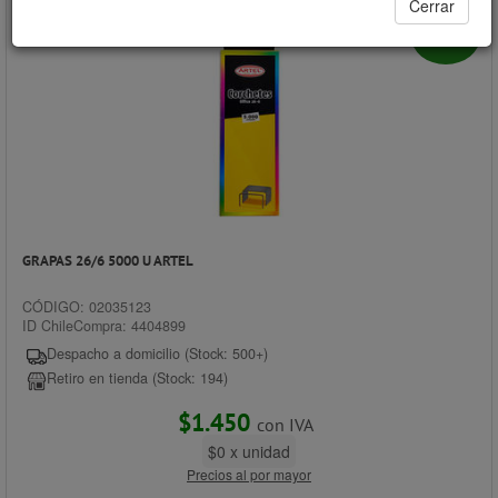
Cerrar
- 25%
GRAPAS 26/6 5000 U ARTEL
CÓDIGO: 02035123
ID ChileCompra: 4404899
Despacho a domicilio (Stock: 500+)
Retiro en tienda (Stock: 194)
$1.450
con IVA
$0 x unidad
Precios al por mayor