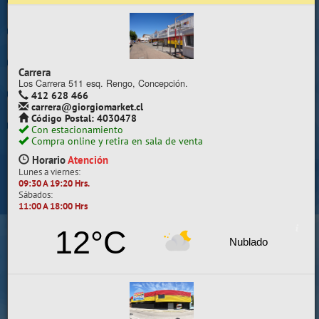
Trabaje con nosotros
Contacto | Reclamos
Carrera
Preguntas Frecuentes
Los Carrera 511 esq. Rengo, Concepción.
412 628 466
carrera@giorgiomarket.cl
Sugererir productos
Código Postal: 4030478
Con estacionamiento
Su compra se realizará en la sala de ventas
Compra online y retira en sala de venta
Camilo Henríquez
Horario
Atención
Lunes a viernes:
Información de la sala
09:30 A 19:20 Hrs.
Sábados:
412 628 495
11:00 A 18:00 Hrs
camilo@giorgiomarket.cl
Camilo Henríquez 2299 , Concepción.
12°C
Horario
Abierto
Nublado
Lunes a viernes:
09:30 A 19:20 HRS.
Sábados, Domingos y Festivos:
11:00 A 18:00 HRS.
VER SALA EN MAPA
SALAS DE VENTA