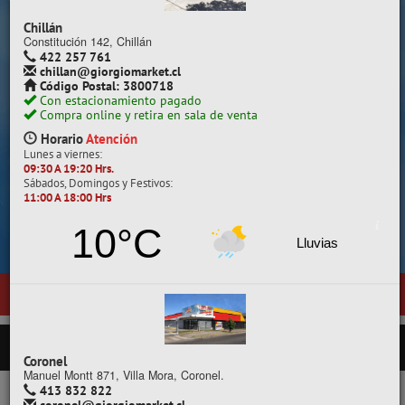
Despacho a todo Chile.
Chillán
Constitución 142, Chillán
422 257 761
chillan@giorgiomarket.cl
Código Postal: 3800718
Con estacionamiento pagado
Compra online y retira en sala de venta
Horario
Atención
Lunes a viernes:
09:30 A 19:20 Hrs.
Sábados, Domingos y Festivos:
11:00 A 18:00 Hrs
Cotiza, compara y compra.
10°C
Lluvias
ra nueva sala de ventas en
Temuco
, ubicada en General Pedro Lagos 3
PRODUCTOS
Coronel
Manuel Montt 871, Villa Mora, Coronel.
413 832 822