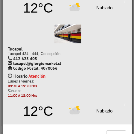
12°C
Nublado
GRAPAS 26/6 1000 U ATLANTIK
CÓDIGO: 02035074
ID ChileCompra: 4404956
Tucapel
Despacho a domicilio (Stock: 500+)
Tucapel 434 - 444, Concepción.
Retiro en tienda (Stock: 38)
412 628 405
tucapel@giorgiomarket.cl
$290
Código Postal: 4070056
con IVA
$0 x unidad
Horario
Atención
Lunes a viernes:
Precios al por mayor
09:30 A 19:20 Hrs.
Precio normal:
$ 483
Sábados:
Ahorro:
$ 193
11:00 A 18:00 Hrs
Comprar / Cotizar
12°C
Nublado