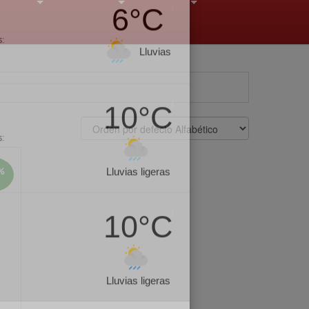
6°C
+
+
+
s:
Lluvias ligeras
10°C
s:
Lluvias
%
6°C
s:
Lluvias