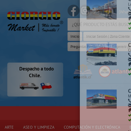
(Whats
Selecciona y
Inicio
Iniciar Sesión | Zona Cliente
C
C
Preguntas Frecuentes
Sugererir p
C
Despacho a todo
Chile.
C
L
ARTE
ASEO Y LIMPIEZA
COMPUTACIÓN Y ELECTRÓNICA