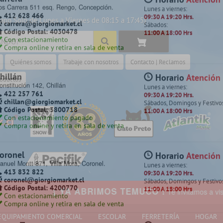
app Sólo de Lunes a Viernes de 08:15 a 17:45)
 cotiza en la sala de venta más cerc
Quiénes somos
Trabaje con nosotros
Contacto | Reclamos
amilo Henríquez
Horario
Atención
amilo Henríquez 2299 Chillancito,
Lunes a viernes:
roductos
oncepción.
09:30 A 19:20 Hrs.
412 628 495
Sábados, Domingos y Festivo
camilo@giorgiomarket.cl
11:00 A 18:00 Hrs
Código Postal: 4080858
Con estacionamiento
Compra online y retira en sala de venta
Despacho a todo Chile
arrera
Horario
Atención
os Carrera 511 esq. Rengo, Concepción.
Lunes a viernes:
412 628 466
09:30 A 19:20 Hrs.
carrera@giorgiomarket.cl
Sábados:
Código Postal: 4030478
11:00 A 18:00 Hrs
¡ YA ABRIMOS TEMUCO !
Te invitamos a visitar nuestr
Con estacionamiento
Compra online y retira en sala de venta
EQUIPAMIENTO COMERCIAL
ESCOLAR
FERRETERÍA
HOGAR