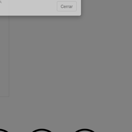
10°C
A
s:
Lluvias ligeras
10°C
Lluvias ligeras
Cerrar