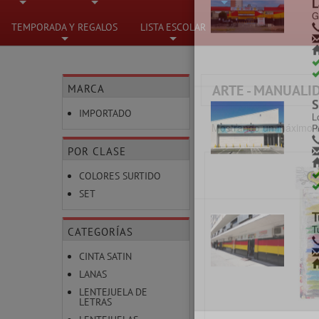
C
C
+
+
+
TEMPORADA Y REGALOS
LISTA ESCOLAR
+
+
MARCA
ARTE - MANUALI
C
IMPORTADO
M
Mostrando un máximo d
POR CLASE
COLORES SURTIDO
SET
L
G
CATEGORÍAS
CINTA SATIN
LANAS
LENTEJUELA DE
LETRAS
S