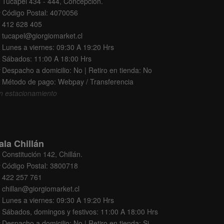
Tucapel 434 - 444, Concepción.
Código Postal: 4070056
412 628 405
tucapel@giorgiomarket.cl
Lunes a viernes: 09:30 A 19:20 Hrs
Sábados: 11:00 A 18:00 Hrs
Despacho a domicilio: No | Retiro en tienda: No
Método de pago: Webpay / Transferencia
n estacionamiento
ala Chillán
Constitución 142, Chillán.
Código Postal: 3800718
422 257 761
chillan@giorgiomarket.cl
Lunes a viernes: 09:30 A 19:20 Hrs
Sábados, domingos y festivos: 11:00 A 18:00 Hrs
Despacho a domicilio: No | Retiro en tienda: Si