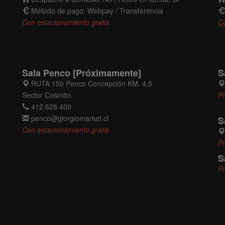
Método de pago: Webpay / Transferencia
Con estacionamiento gratis
C
Sala Penco [Próximamente]
S
RUTA 150 Penco Concepción KM. 4,5
Sector Cosmito.
P
412 628 400
penco@giorgiomarket.cl
S
Con estacionamiento gratis
P
S
P