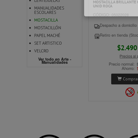
LENTEJUELAS
MOSTACILLA BRILLANTE 
L
UNID ROCA
MANUALIDADES
P
ESCOLARES
CÓDIGO: 05022028
MOSTACILLA
Despacho a domicilio 
MOSTACILLÓN
Retiro en tienda (Stoc
PAPEL MACHÉ
SET ARTISTICO
$2.49
T
VELCRO
T
Precios al
Ver todo en Arte -
Manualidades
Precio normal:
Ahorro:
Comprar