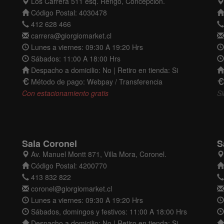
Los Carrera 511 esq. Rengo, Concepción.
Código Postal: 4030478
412 628 466
carrera@giorgiomarket.cl
Lunes a viernes: 09:30 A 19:20 Hrs
Sábados: 11:00 A 18:00 Hrs
Despacho a domicilio: No | Retiro en tienda: Si
Método de pago: Webpay / Transferencia
Con estacionamiento gratis
Si
Sala Coronel
S
Av. Manuel Montt 871, Villa Mora, Coronel.
Código Postal: 4200770
413 832 822
coronel@giorgiomarket.cl
Lunes a viernes: 09:30 A 19:20 Hrs
Sábados, domingos y festivos: 11:00 A 18:00 Hrs
Despacho a domicilio: No | Retiro en tienda: Si