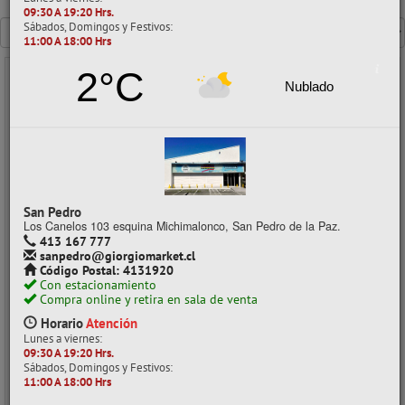
Mostrando un máximo de 40 resultados por página
09:30 A 19:20 Hrs.
Sábados, Domingos y Festivos:
11:00 A 18:00 Hrs
2°C
Nublado
- 25%
San Pedro
Los Canelos 103 esquina Michimalonco, San Pedro de la Paz.
413 167 777
sanpedro@giorgiomarket.cl
Código Postal: 4131920
CALCULADORA CIENTIFICA 240 FUNCIONES COLON
Con estacionamiento
Compra online y retira en sala de venta
CÓDIGO: 02010212
Horario
Atención
Despacho a domicilio (Stock: 132)
Lunes a viernes:
09:30 A 19:20 Hrs.
Retiro en tienda (Stock: 42)
Sábados, Domingos y Festivos:
11:00 A 18:00 Hrs
$4.990
con IVA