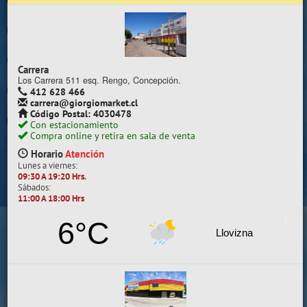
Trabaje con nosotros
Contacto | Reclamos
Carrera
Preguntas Frecuentes
Los Carrera 511 esq. Rengo, Concepción.
412 628 466
carrera@giorgiomarket.cl
Sugererir productos
Código Postal: 4030478
Con estacionamiento
Su compra se realizará en la sala de ventas
Compra online y retira en sala de venta
Camilo Henríquez
Horario
Atención
Lunes a viernes:
Información de la sala
09:30 A 19:20 Hrs.
Sábados:
412 628 495
11:00 A 18:00 Hrs
camilo@giorgiomarket.cl
Camilo Henríquez 2299 , Concepción.
6°C
Horario
Abierto
Llovizna
Lunes a viernes:
09:30 A 19:20 HRS.
Sábados, Domingos y Festivos:
11:00 A 18:00 HRS.
VER SALA EN MAPA
SALAS DE VENTA