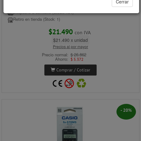
Cerrar
CÓDIGO: 02010058
Despacho a domicilio (Stock: 154)
Retiro en tienda (Stock: 1)
$21.490
con IVA
$21.490 x unidad
Precios al por mayor
Precio normal:
$ 26.862
Ahorro:
$ 5.372
Comprar / Cotizar
- 20%