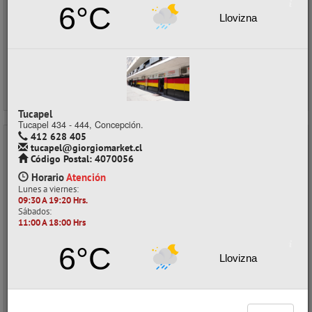
6°C
Precios al por mayor
Llovizna
Precio normal:
$ 6.653
Ahorro:
$ 1.663
Comprar / Cotizar
Tucapel
Tucapel 434 - 444, Concepción.
412 628 405
tucapel@giorgiomarket.cl
- 20%
Código Postal: 4070056
Horario
Atención
Lunes a viernes:
09:30 A 19:20 Hrs.
Sábados:
11:00 A 18:00 Hrs
6°C
Llovizna
CALCULADORA CIENTIFICA FX-350MS CASIO