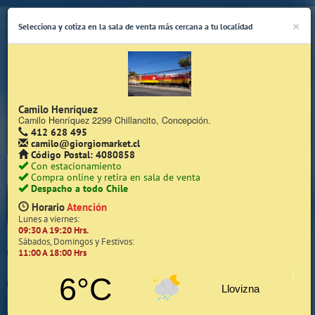
×
Selecciona y cotiza en la sala de venta más cercana a tu localidad
Camilo Henríquez
Camilo Henríquez 2299 Chillancito, Concepción.
412 628 495
(Whatsapp Sólo de Lunes a Viernes de 08:15 a 17:45)
camilo@giorgiomarket.cl
Código Postal: 4080858
Con estacionamiento
Compra online y retira en sala de venta
Despacho a todo Chile
Horario
Atención
Lunes a viernes:
09:30 A 19:20 Hrs.
Inicio
Sábados, Domingos y Festivos:
11:00 A 18:00 Hrs
Iniciar Sesión | Zona Cliente
6°C
Llovizna
Quiénes somos