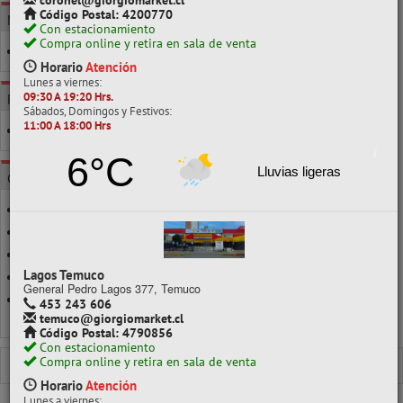
coronel@giorgiomarket.cl
Código Postal: 4200770
MARCA
Con estacionamiento
Compra online y retira en sala de venta
CASIO
Horario
Atención
Lunes a viernes:
09:30 A 19:20 Hrs.
POR CLASE
Sábados, Domingos y Festivos:
11:00 A 18:00 Hrs
OFICINA, ESCRITORIO Y BOLSILLO
6°C
Lluvias ligeras
CATEGORÍAS
BOLSILLO
CALCULADORAS CIENTIFICAS
CIENTÍFICAS
Lagos Temuco
FINANCIERA
General Pedro Lagos 377, Temuco
SOBREMESA
453 243 606
temuco@giorgiomarket.cl
Ver todo en Calculadoras
Código Postal: 4790856
Con estacionamiento
Compra online y retira en sala de venta
CALCULADORAS
CALCULADORAS CIENTIFICAS
Horario
Atención
Lunes a viernes: