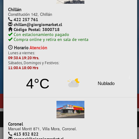
Despacho a todo Chile.
Chillán
Constitución 142, Chillán
422 257 761
chillan@giorgiomarket.cl
Código Postal: 3800718
Con estacionamiento pagado
Compra online y retira en sala de venta
Horario
Atención
Lunes a viernes:
09:30 A 19:20 Hrs.
Sábados, Domingos y Festivos:
11:00 A 18:00 Hrs
Cotiza, compara y compra.
4°C
Nublado
tra nueva sala de ventas en
Temuco
, ubicada en General Pedro Lagos
PRODUCTOS
Coronel
Manuel Montt 871, Villa Mora, Coronel.
413 832 822