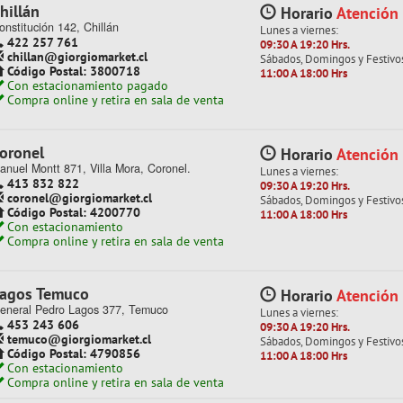
hillán
Horario
Atención
onstitución 142, Chillán
+
+
+
+
Lunes a viernes:
422 257 761
09:30 A 19:20 Hrs.
chillan@giorgiomarket.cl
Sábados, Domingos y Festivo
Código Postal: 3800718
11:00 A 18:00 Hrs
Con estacionamiento pagado
Compra online y retira en sala de venta
MUSICALES
TRIANGULO
oronel
Horario
Atención
anuel Montt 871, Villa Mora, Coronel.
Lunes a viernes:
e 40 resultados por página
413 832 822
09:30 A 19:20 Hrs.
coronel@giorgiomarket.cl
Sábados, Domingos y Festivo
Código Postal: 4200770
11:00 A 18:00 Hrs
Con estacionamiento
Compra online y retira en sala de venta
- 40%
agos Temuco
Horario
Atención
eneral Pedro Lagos 377, Temuco
Lunes a viernes:
453 243 606
09:30 A 19:20 Hrs.
temuco@giorgiomarket.cl
Sábados, Domingos y Festivo
Código Postal: 4790856
11:00 A 18:00 Hrs
Con estacionamiento
Compra online y retira en sala de venta
an Pedro
Horario
Atención