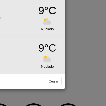
9°C
s:
Nublado
9°C
Nublado
Cerrar