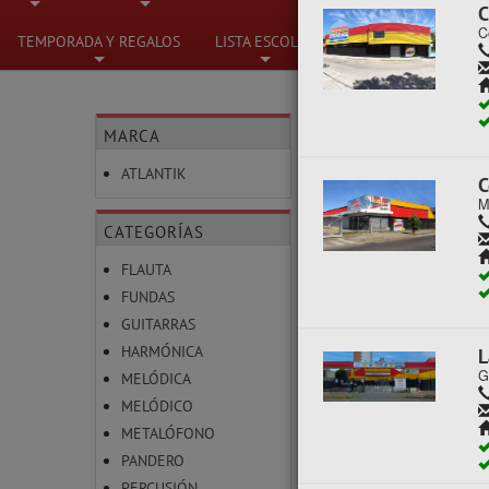
C
C
+
+
+
TEMPORADA Y REGALOS
LISTA ESCOLAR
+
+
MARCA
INSTRUMENTOS 
C
ATLANTIK
M
Mostrando un máximo d
CATEGORÍAS
FLAUTA
FUNDAS
L
GUITARRAS
G
HARMÓNICA
MELÓDICA
MELÓDICO
METALÓFONO
PANDERO
S
PERCUSIÓN