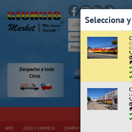
(Whats
Selecciona y
Inicio
Iniciar Sesión | Zona Cliente
C
C
Preguntas Frecuentes
Sugererir p
C
Despacho a todo
Chile.
C
L
¡ YA ABRI
ARTE
ASEO Y LIMPIEZA
COMPUTACIÓN Y ELECTRÓNICA