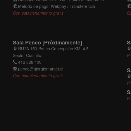
Método de pago: Webpay / Transferencia
Con estacionamiento gratis
C
Sala Penco [Próximamente]
S
RUTA 150 Penco Concepción KM. 4,5
Sector Cosmito.
P
412 628 400
penco@giorgiomarket.cl
S
Con estacionamiento gratis
P
S
P