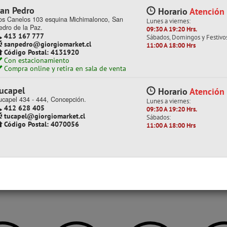
TRIANGULO GRANDE
os Canelos 103 esquina Michimalonco, San
Lunes a viernes:
edro de la Paz.
09:30 A 19:20 Hrs.
413 167 777
Sábados, Domingos y Festivo
sanpedro@giorgiomarket.cl
11:00 A 18:00 Hrs
Código Postal: 4131920
(Stock: 367)
Con estacionamiento
Compra online y retira en sala de venta
k: 20)
0
ucapel
Horario
Atención
con IVA
ucapel 434 - 444, Concepción.
Lunes a viernes:
 por mayor
412 628 405
09:30 A 19:20 Hrs.
tucapel@giorgiomarket.cl
Sábados:
$ 7.983
Código Postal: 4070056
$ 3.193
11:00 A 18:00 Hrs
 / Cotizar