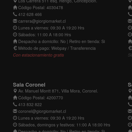
Los Carrera 511 esq. Rengo, Concepción.
Código Postal: 4030478
412 628 466
carrera@giorgiomarket.cl
Lunes a viernes: 09:30 A 19:20 Hrs
Sábados: 11:00 A 18:00 Hrs
Despacho a domicilio: No | Retiro en tienda: Si
Método de pago: Webpay / Transferencia
Con estacionamiento gratis
Si
Sala Coronel
S
Av. Manuel Montt 871, Villa Mora, Coronel.
Código Postal: 4200770
413 832 822
coronel@giorgiomarket.cl
Lunes a viernes: 09:30 A 19:20 Hrs
Sábados, domingos y festivos: 11:00 A 18:00 Hrs
Despacho a domicilio: No | Retiro en tienda: Si