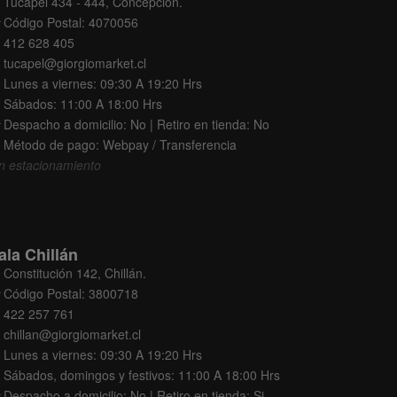
Tucapel 434 - 444, Concepción.
Código Postal: 4070056
412 628 405
tucapel@giorgiomarket.cl
Lunes a viernes: 09:30 A 19:20 Hrs
Sábados: 11:00 A 18:00 Hrs
Despacho a domicilio: No | Retiro en tienda: No
Método de pago: Webpay / Transferencia
n estacionamiento
ala Chillán
Constitución 142, Chillán.
Código Postal: 3800718
422 257 761
chillan@giorgiomarket.cl
Lunes a viernes: 09:30 A 19:20 Hrs
Sábados, domingos y festivos: 11:00 A 18:00 Hrs
Despacho a domicilio: No | Retiro en tienda: Si