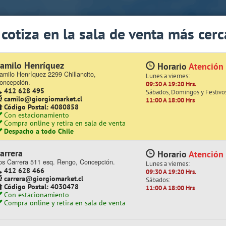
app Sólo de Lunes a Viernes de 08:15 a 17:45)
 cotiza en la sala de venta más cerc
Quiénes somos
Trabaje con nosotros
Contacto | Reclamos
amilo Henríquez
Horario
Atención
amilo Henríquez 2299 Chillancito,
Lunes a viernes:
roductos
oncepción.
09:30 A 19:20 Hrs.
412 628 495
Sábados, Domingos y Festivo
camilo@giorgiomarket.cl
11:00 A 18:00 Hrs
Código Postal: 4080858
Con estacionamiento
Compra online y retira en sala de venta
Despacho a todo Chile
arrera
Horario
Atención
os Carrera 511 esq. Rengo, Concepción.
Lunes a viernes:
412 628 466
09:30 A 19:20 Hrs.
carrera@giorgiomarket.cl
Sábados:
Código Postal: 4030478
11:00 A 18:00 Hrs
MOS TEMUCO !
Te invitamos a visitar nuestra nueva sala de venta
Con estacionamiento
Compra online y retira en sala de venta
EQUIPAMIENTO COMERCIAL
ESCOLAR
FERRETERÍA
HOGAR