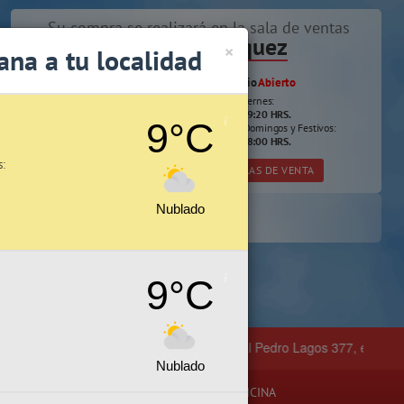
Su compra se realizará en la sala de ventas
Camilo Henríquez
×
ana a tu localidad
Información de la sala
Horario
Abierto
Lunes a viernes:
412 628 495
09:30 A 19:20 HRS.
camilo@giorgiomarket.cl
9°C
Sábados, Domingos y Festivos:
Camilo Henríquez 2299 ,
11:00 A 18:00 HRS.
Concepción.
s:
VER SALA EN MAPA
SALAS DE VENTA
Nublado
Cotiza, compara y compra.
9°C
s en
Temuco
, ubicada en General Pedro Lagos 377, entre calles Dieg
Nublado
JUGUETERÍA
MANUALIDADES
OFICINA