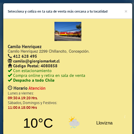
×
Selecciona y cotiza en la sala de venta más cercana a tu localidad
Camilo Henríquez
Camilo Henríquez 2299 Chillancito, Concepción.
412 628 495
(Whatsapp Sólo de Lunes a Viernes de 08:15 a 17:45)
camilo@giorgiomarket.cl
Código Postal: 4080858
Con estacionamiento
Compra online y retira en sala de venta
Despacho a todo Chile
Horario
Atención
Lunes a viernes:
09:30 A 19:20 Hrs.
Inicio
Sábados, Domingos y Festivos:
11:00 A 18:00 Hrs
Iniciar Sesión | Zona Cliente
10°C
Llovizna
Quiénes somos