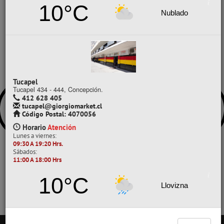
10°C
Comprar / Cotizar
Nublado
Tucapel
Tucapel 434 - 444, Concepción.
412 628 405
tucapel@giorgiomarket.cl
Código Postal: 4070056
Horario
Atención
Lunes a viernes:
09:30 A 19:20 Hrs.
Sábados:
11:00 A 18:00 Hrs
10°C
Llovizna