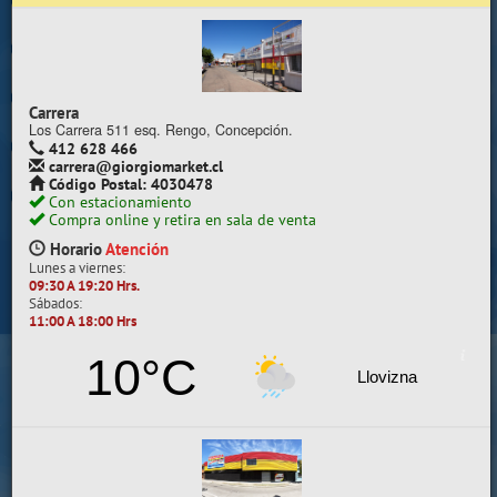
Trabaje con nosotros
Contacto | Reclamos
Carrera
Preguntas Frecuentes
Los Carrera 511 esq. Rengo, Concepción.
412 628 466
carrera@giorgiomarket.cl
Sugererir productos
Código Postal: 4030478
Con estacionamiento
Su compra se realizará en la sala de ventas
Compra online y retira en sala de venta
Camilo Henríquez
Horario
Atención
Lunes a viernes:
Información de la sala
09:30 A 19:20 Hrs.
Sábados:
412 628 495
11:00 A 18:00 Hrs
camilo@giorgiomarket.cl
Camilo Henríquez 2299 , Concepción.
10°C
Horario
Abierto
Llovizna
Lunes a viernes:
09:30 A 19:20 HRS.
Sábados, Domingos y Festivos:
11:00 A 18:00 HRS.
VER SALA EN MAPA
SALAS DE VENTA