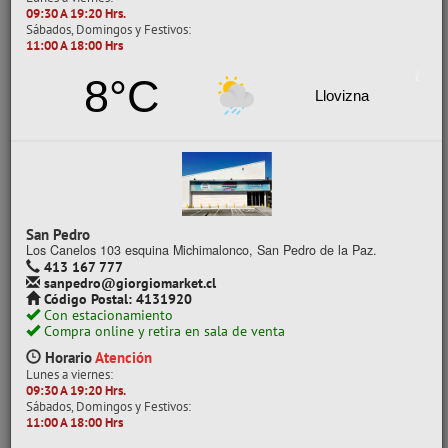
09:30 A 19:20 Hrs.
- 30%
Sábados, Domingos y Festivos:
11:00 A 18:00 Hrs
8°C
Llovizna
MOSTACILLA DIFERENTES COLORES POR UNIDAD 12-2-N G PIOONER
San Pedro
Los Canelos 103 esquina Michimalonco, San Pedro de la Paz.
413 167 777
CÓDIGO: 05071005
sanpedro@giorgiomarket.cl
Despacho a domicilio (Stock: 500+)
Código Postal: 4131920
Con estacionamiento
Retiro en tienda (Stock: 500+)
Compra online y retira en sala de venta
$150
Horario
Atención
con IVA
Lunes a viernes:
Precios al por mayor
09:30 A 19:20 Hrs.
Sábados, Domingos y Festivos:
Precio normal:
$ 214
11:00 A 18:00 Hrs
Ahorro:
$ 64