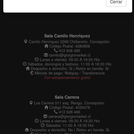
Cerrar
Sala Camilo Henríquez
Camilo Henríquez 2299 Chillancito, Concepción.
Código Postal: 4080858
412 628 495
camilo@giorgiomarket.cl
Lunes a viernes: 09:30 A 19:20 Hrs
Sábados, domingos y festivos: 11:00 A 18:00 Hrs
Despacho a domicilio: Si | Retiro en tienda: Si
Método de pago: Webpay / Transferencia
Con estacionamiento gratis
Sala Carrera
Los Carrera 511 esq. Rengo, Concepción.
Código Postal: 4030478
412 628 466
carrera@giorgiomarket.cl
Lunes a viernes: 09:30 A 19:20 Hrs
Sábados: 11:00 A 18:00 Hrs
Despacho a domicilio: No | Retiro en tienda: Si