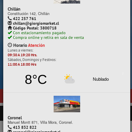
Despacho a todo Chile.
Chillán
Constitución 142, Chillán
422 257 761
chillan@giorgiomarket.cl
Código Postal: 3800718
Con estacionamiento pagado
Compra online y retira en sala de venta
Horario
Atención
Lunes a viernes:
09:30 A 19:20 Hrs.
Sábados, Domingos y Festivos:
11:00 A 18:00 Hrs
Cotiza, compara y compra.
8°C
Nublado
 nueva sala de ventas en
Temuco
, ubicada en General Pedro Lagos 377
PRODUCTOS
Coronel
Manuel Montt 871, Villa Mora, Coronel.
413 832 822