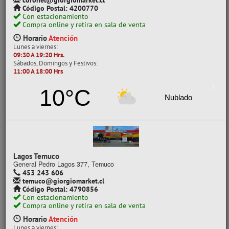
coronel@giorgiomarket.cl
Código Postal: 4200770
MARCA
Con estacionamiento
Compra online y retira en sala de venta
IMPORTADO
Horario
Atención
Lunes a viernes:
09:30 A 19:20 Hrs.
POR CLASE
Sábados, Domingos y Festivos:
11:00 A 18:00 Hrs
COLORES SURTIDO
SET
10°C
Nublado
CATEGORÍAS
MOSTACILLA
Ver todo en Mostacillas
Lagos Temuco
General Pedro Lagos 377, Temuco
MOSTACILLAS
MOSTACILLA
453 243 606
temuco@giorgiomarket.cl
Código Postal: 4790856
Mostrando un máximo de 40 resultados por página
Con estacionamiento
Compra online y retira en sala de venta
Horario
Atención
Lunes a viernes: