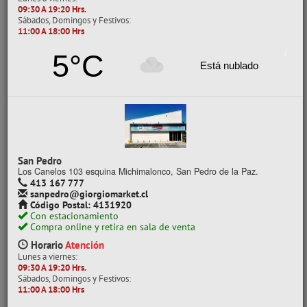
CARTULINA PASTEL
09:30 A 19:20 Hrs.
Sábados, Domingos y Festivos:
M/CORRUGADO
11:00 A 18:00 Hrs
PAÑO LENCI
5°C
PAPEL CELOFAN
Está nublado
PAPEL COLOR SURTIDO
PAPEL CREPE
PAPEL DIAMANTE
PAPEL DIAMANTE/VEGETAL
PAPEL ENTRETENIDO
San Pedro
PAPEL FLUOR
Los Canelos 103 esquina Michimalonco, San Pedro de la Paz.
PAPEL GAMUSINA
413 167 777
sanpedro@giorgiomarket.cl
PAPEL GLITTER
Código Postal: 4131920
PAPEL HOLOGRAMA
Con estacionamiento
Compra online y retira en sala de venta
PAPEL LUSTRE
Horario
Atención
PAPEL MAQUETA
Lunes a viernes:
PAPEL MILIMETRADO
09:30 A 19:20 Hrs.
Sábados, Domingos y Festivos:
PAPEL TORNASOL
11:00 A 18:00 Hrs
PAPEL VOLANTÍN