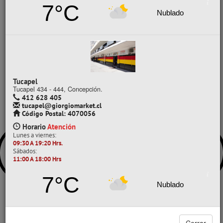
7°C
Ver todo en Carpetas (Bolsones)
Nublado
CARPETAS (BOLSONES)
PAPEL MAQUETA
No se han encontrado productos en esta categoría
Tucapel
Tucapel 434 - 444, Concepción.
412 628 405
tucapel@giorgiomarket.cl
Código Postal: 4070056
Horario
Atención
Lunes a viernes:
09:30 A 19:20 Hrs.
Sábados:
11:00 A 18:00 Hrs
7°C
Nublado