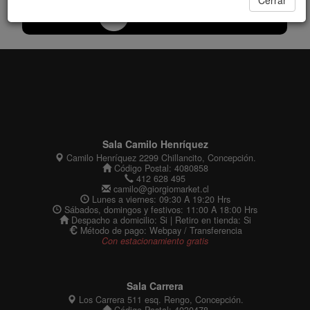
Cerrar
Sala Camilo Henríquez
Camilo Henríquez 2299 Chillancito, Concepción.
Código Postal: 4080858
412 628 495
camilo@giorgiomarket.cl
Lunes a viernes: 09:30 A 19:20 Hrs
Sábados, domingos y festivos: 11:00 A 18:00 Hrs
Despacho a domicilio: Si | Retiro en tienda: Si
Método de pago: Webpay / Transferencia
Con estacionamiento gratis
Sala Carrera
Los Carrera 511 esq. Rengo, Concepción.
Código Postal: 4030478