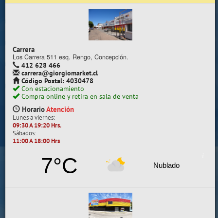
Trabaje con nosotros
Contacto | Reclamos
Carrera
Preguntas Frecuentes
Los Carrera 511 esq. Rengo, Concepción.
412 628 466
carrera@giorgiomarket.cl
Sugererir productos
Código Postal: 4030478
Con estacionamiento
Su compra se realizará en la sala de ventas
Compra online y retira en sala de venta
Camilo Henríquez
Horario
Atención
Lunes a viernes:
Información de la sala
09:30 A 19:20 Hrs.
Sábados:
412 628 495
11:00 A 18:00 Hrs
camilo@giorgiomarket.cl
Camilo Henríquez 2299 , Concepción.
7°C
Horario
Abierto
Nublado
Lunes a viernes:
09:30 A 19:20 HRS.
Sábados, Domingos y Festivos:
11:00 A 18:00 HRS.
VER SALA EN MAPA
SALAS DE VENTA