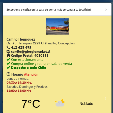
×
Selecciona y cotiza en la sala de venta más cercana a tu localidad
Camilo Henríquez
Camilo Henríquez 2299 Chillancito, Concepción.
412 628 495
(Whatsapp Sólo de Lunes a Viernes de 08:15 a 17:45)
camilo@giorgiomarket.cl
Código Postal: 4080858
Con estacionamiento
Compra online y retira en sala de venta
Despacho a todo Chile
Horario
Atención
Lunes a viernes:
09:30 A 19:20 Hrs.
Inicio
Sábados, Domingos y Festivos:
11:00 A 18:00 Hrs
Iniciar Sesión | Zona Cliente
7°C
Nublado
Quiénes somos