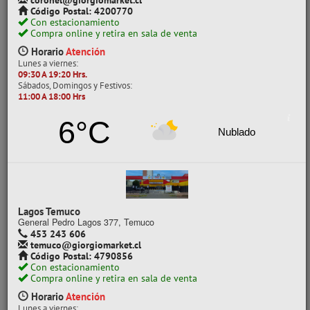
coronel@giorgiomarket.cl
Código Postal: 4200770
MARCA
Con estacionamiento
Compra online y retira en sala de venta
ARTEL
Horario
Atención
TORRE
Lunes a viernes:
09:30 A 19:20 Hrs.
Sábados, Domingos y Festivos:
POR CLASE
11:00 A 18:00 Hrs
11 A 20 PLIEGOS
6°C
Nublado
1 A 9 PLIEGOS
CATEGORÍAS
CARPETA CARTULINA
Lagos Temuco
CARPETA PAPEL CELOFÁN
General Pedro Lagos 377, Temuco
CARTÓN CORRUGADO
453 243 606
temuco@giorgiomarket.cl
CARTULINA
Código Postal: 4790856
CARTULINA ESPAÑOLA
Con estacionamiento
Compra online y retira en sala de venta
CARTULINA FLUORESCENTE
Horario
Atención
CARTULINA METALIZADA
Lunes a viernes: