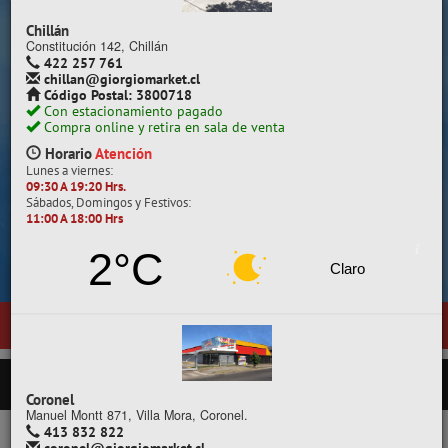
Despacho a todo Chile.
Chillán
Constitución 142, Chillán
422 257 761
chillan@giorgiomarket.cl
Código Postal: 3800718
Con estacionamiento pagado
Compra online y retira en sala de venta
Horario
Atención
Lunes a viernes:
09:30 A 19:20 Hrs.
Sábados, Domingos y Festivos:
11:00 A 18:00 Hrs
Cotiza, compara y compra.
2°C
Claro
a visitar nuestra nueva sala de ventas en
Temuco
, ubicada en Genera
PRODUCTOS
Coronel
Manuel Montt 871, Villa Mora, Coronel.
413 832 822