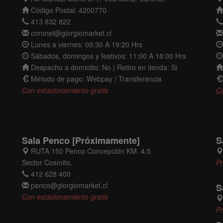
Código Postal: 4200770
413 832 822
coronel@giorgiomarket.cl
Lunes a viernes: 09:30 A 19:20 Hrs
Sábados, domingos y festivos: 11:00 A 18:00 Hrs
Despacho a domicilio: No | Retiro en tienda: Si
Método de pago: Webpay / Transferencia
Con estacionamiento gratis
C
Sala Penco [Próximamente]
S
RUTA 150 Penco Concepción KM. 4,5
Sector Cosmito.
P
412 628 400
penco@giorgiomarket.cl
S
Con estacionamiento gratis
P