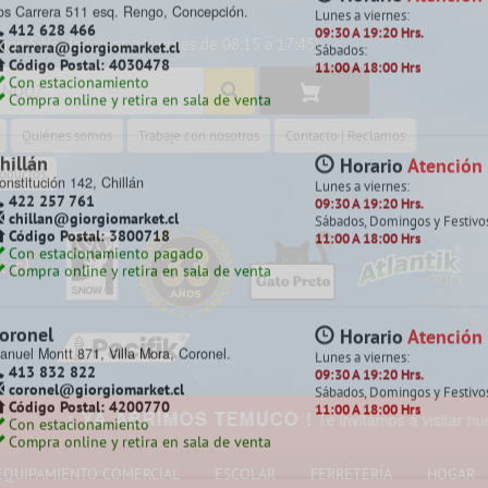
app Sólo de Lunes a Viernes de 08:15 a 17:45)
 cotiza en la sala de venta más cerc
Quiénes somos
Trabaje con nosotros
Contacto | Reclamos
amilo Henríquez
Horario
Atención
amilo Henríquez 2299 Chillancito,
Lunes a viernes:
roductos
oncepción.
09:30 A 19:20 Hrs.
412 628 495
Sábados, Domingos y Festivo
camilo@giorgiomarket.cl
11:00 A 18:00 Hrs
Código Postal: 4080858
Con estacionamiento
Compra online y retira en sala de venta
Despacho a todo Chile
arrera
Horario
Atención
os Carrera 511 esq. Rengo, Concepción.
Lunes a viernes:
412 628 466
09:30 A 19:20 Hrs.
carrera@giorgiomarket.cl
Sábados:
Código Postal: 4030478
11:00 A 18:00 Hrs
A ABRIMOS TEMUCO !
Te invitamos a visitar nuestra nueva sa
Con estacionamiento
Compra online y retira en sala de venta
EQUIPAMIENTO COMERCIAL
ESCOLAR
FERRETERÍA
HOGAR