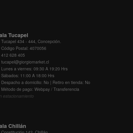
ala Tucapel
Tucapel 434 - 444, Concepción.
Código Postal: 4070056
412 628 405
tucapel@giorgiomarket.cl
Lunes a viernes: 09:30 A 19:20 Hrs
Sábados: 11:00 A 18:00 Hrs
Despacho a domicilio: No | Retiro en tienda: No
Método de pago: Webpay / Transferencia
n estacionamiento
ala Chillán
Constitución 142, Chillán.