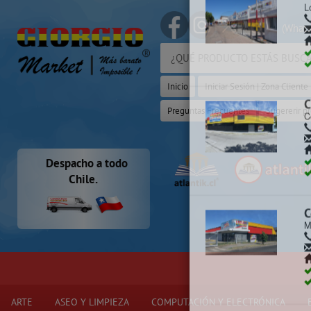
(Whats
Selecciona y
Inicio
Iniciar Sesión | Zona Cliente
C
C
Preguntas Frecuentes
Sugererir p
C
Despacho a todo
Chile.
C
L
¡ Y
ARTE
ASEO Y LIMPIEZA
COMPUTACIÓN Y ELECTRÓNICA