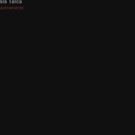
ala Talca
róximamente