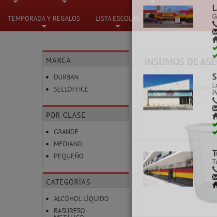
C
C
+
+
+
TEMPORADA Y REGALOS
LISTA ESCOLAR
+
+
MARCA
INSUMOS DE AS
C
DURBAN
M
Mostrando un máximo d
SELLOFFICE
POR CLASE
GRANDE
L
MEDIANO
G
PEQUEÑO
CATEGORÍAS
ALCOHOL LÍQUIDO
BASURERO
S