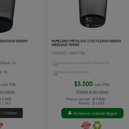
X30X35CM NEGRO
PAPELERO METALICO 27X27X28CM NEGRO
MEDIANO TORRE
CÓDIGO: 05021789
(Stock: 3)
Despacho a domicilio (Stock: 0)
k: 6)
Retiro en tienda (0)
0
$5.500
con IVA
con IVA
 por mayor
Precios al por mayor
$ 7.053
Precio normal:
$ 7.333
Ahorro:
$ 1.763
$ 1.833
Avísame cuando llegue
 / Cotizar