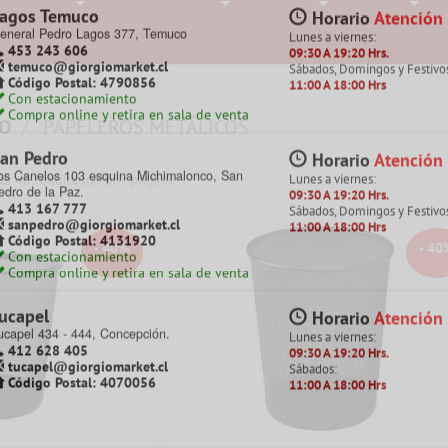
hillán
Horario
Atención
onstitución 142, Chillán
+
+
+
+
Lunes a viernes:
422 257 761
09:30 A 19:20 Hrs.
chillan@giorgiomarket.cl
Sábados, Domingos y Festivo
Código Postal: 3800718
11:00 A 18:00 Hrs
Con estacionamiento pagado
Compra online y retira en sala de venta
EO
PAPELEROS METÁLICOS
oronel
Horario
Atención
anuel Montt 871, Villa Mora, Coronel.
Lunes a viernes:
e 40 resultados por página
413 832 822
09:30 A 19:20 Hrs.
coronel@giorgiomarket.cl
Sábados, Domingos y Festivo
Código Postal: 4200770
11:00 A 18:00 Hrs
Con estacionamiento
Compra online y retira en sala de venta
- 40%
- 40
agos Temuco
Horario
Atención
eneral Pedro Lagos 377, Temuco
Lunes a viernes:
453 243 606
09:30 A 19:20 Hrs.
temuco@giorgiomarket.cl
Sábados, Domingos y Festivo
Código Postal: 4790856
11:00 A 18:00 Hrs
Con estacionamiento
Compra online y retira en sala de venta
an Pedro
Horario
Atención