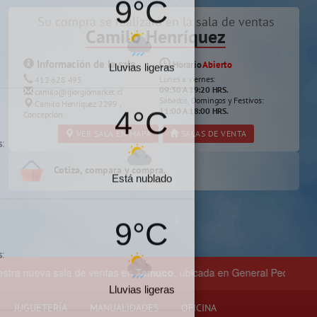
Su compra se realizará en la sala de ventas
Camilo Henríquez
×
ana a tu localidad
Información de la sala
Horario
Abierto
Lunes a viernes:
412 628 495
09:30 A 19:20 HRS.
camilo@giorgiomarket.cl
9°C
Sábados, Domingos y Festivos:
Camilo Henríquez 2299 ,
11:00 A 18:00 HRS.
Concepción.
s:
VER SALA EN MAPA
SALAS DE VENTA
Lluvias ligeras
Cotiza, compara y compra.
9°C
la de ventas en
Temuco
, ubicada en General Pedro Lagos 377, entre c
Lluvias ligeras
JUGUETERÍA
MANUALIDADES
OFICINA