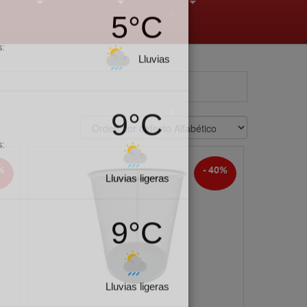
4°C
+
+
+
s:
Está nublado
9°C
s:
Lluvias ligeras
%
- 40%
5°C
s:
Lluvias