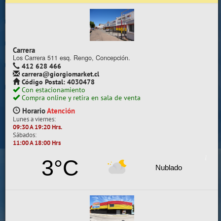
Trabaje con nosotros
Contacto | Reclamos
Carrera
Preguntas Frecuentes
Los Carrera 511 esq. Rengo, Concepción.
412 628 466
carrera@giorgiomarket.cl
Sugererir productos
Código Postal: 4030478
Con estacionamiento
Su compra se realizará en la sala de ventas
Compra online y retira en sala de venta
Camilo Henríquez
Horario
Atención
Lunes a viernes:
Información de la sala
09:30 A 19:20 Hrs.
Sábados:
412 628 495
11:00 A 18:00 Hrs
camilo@giorgiomarket.cl
Camilo Henríquez 2299 , Concepción.
3°C
Horario
Abierto
Nublado
Lunes a viernes:
09:30 A 19:20 HRS.
Sábados, Domingos y Festivos:
11:00 A 18:00 HRS.
VER SALA EN MAPA
SALAS DE VENTA