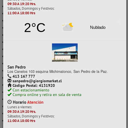
09:30 A 19:20 Hrs.
PAPEL CONTINUO
Sábados, Domingos y Festivos:
11:00 A 18:00 Hrs
PAPEL COUCHE
PAPEL CREPE
2°C
Nublado
PAPEL DIAMANTE
PAPEL ENTRETENIDO
PAPEL FOTOGRÁFICO
PAPEL HILADO
PAPEL KRAFT
PAPEL LUSTRE
San Pedro
PAPEL MANTEQUILLA
Los Canelos 103 esquina Michimalonco, San Pedro de la Paz.
413 167 777
PAPEL METALICO
sanpedro@giorgiomarket.cl
PAPEL MILIMETRADO
Código Postal: 4131920
Con estacionamiento
PAPEL PLOTT
Compra online y retira en sala de venta
PAPEL SUBLIMACIÓN
Horario
Atención
PAPEL VOLANTÍN
Lunes a viernes:
09:30 A 19:20 Hrs.
ROLLO PAPEL TERMICO
Sábados, Domingos y Festivos:
SUBLIMACIÓN
11:00 A 18:00 Hrs