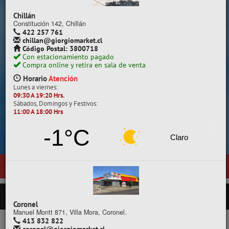
Despacho a todo Chile.
Chillán
Constitución 142, Chillán
422 257 761
chillan@giorgiomarket.cl
Código Postal: 3800718
Con estacionamiento pagado
Compra online y retira en sala de venta
Horario
Atención
Lunes a viernes:
09:30 A 19:20 Hrs.
Sábados, Domingos y Festivos:
11:00 A 18:00 Hrs
Cotiza, compara y compra.
-1°C
Claro
estra nueva sala de ventas en
Temuco
, ubicada en General Pedro Lago
PRODUCTOS
Coronel
Manuel Montt 871, Villa Mora, Coronel.
413 832 822