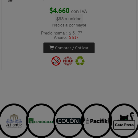
$4.660
con IVA
$93 x unidad
Precios al por mayor
Precio normal:
$ 5.177
Ahorro:
$ 517
Comprar / Cotizar