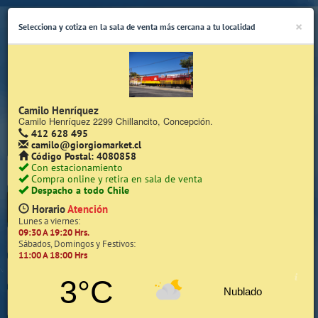
×
Selecciona y cotiza en la sala de venta más cercana a tu localidad
Camilo Henríquez
Camilo Henríquez 2299 Chillancito, Concepción.
412 628 495
(Whatsapp Sólo de Lunes a Viernes de 08:15 a 17:45)
camilo@giorgiomarket.cl
Código Postal: 4080858
Con estacionamiento
Compra online y retira en sala de venta
Despacho a todo Chile
Horario
Atención
Lunes a viernes:
09:30 A 19:20 Hrs.
Inicio
Sábados, Domingos y Festivos:
11:00 A 18:00 Hrs
Iniciar Sesión | Zona Cliente
3°C
Nublado
Quiénes somos