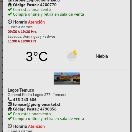
coronel@giorgiomarket.cl
Código Postal: 4200770
POR CLASE
Con estacionamiento
Compra online y retira en sala de venta
1 A 50 HJS
Horario
Atención
Lunes a viernes:
09:30 A 19:20 Hrs.
CATEGORÍAS
Sábados, Domingos y Festivos:
11:00 A 18:00 Hrs
CARTÓN ESPUMA
CARTÓN MICROCORRUGADO
3°C
Niebla
CARTULINA
CARTULINA DOBLE FAZ
CARTULINA ESPAÑOLA
CARTULINA FLUORESCENTE
CARTULINA GOFRADA
Lagos Temuco
CARTULINA METALIZADA
General Pedro Lagos 377, Temuco
453 243 606
CARTULINA OPALINA
temuco@giorgiomarket.cl
Código Postal: 4790856
LISO
Con estacionamiento
PAPEL ARROZ
Compra online y retira en sala de venta
PAPEL BOND
Horario
Atención
PAPEL CELOFÁN
Lunes a viernes: