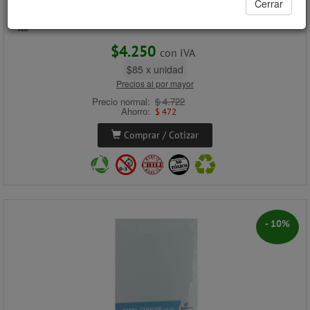
Cerrar
Despacho a domicilio (Stock: 160)
Retiro en tienda (Stock: 20)
$4.250
con IVA
$85 x unidad
Precios al por mayor
Precio normal:
$ 4.722
Ahorro:
$ 472
Comprar / Cotizar
- 10%