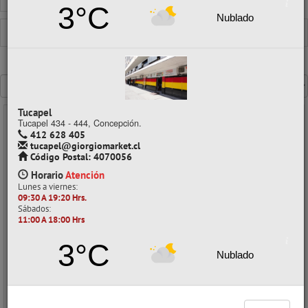
Ver todo en Papelería
3°C
Nublado
PAPELERÍA
PAPEL COUCHE
Mostrando un máximo de 40 resultados por página
Tucapel
Tucapel 434 - 444, Concepción.
- 10%
412 628 405
tucapel@giorgiomarket.cl
Código Postal: 4070056
Horario
Atención
Lunes a viernes:
09:30 A 19:20 Hrs.
Sábados:
11:00 A 18:00 Hrs
3°C
Nublado
PAPEL COUCHE BRILLANTE CARTA 050 HJS 200GR NACIONAL
CÓDIGO: 04004012