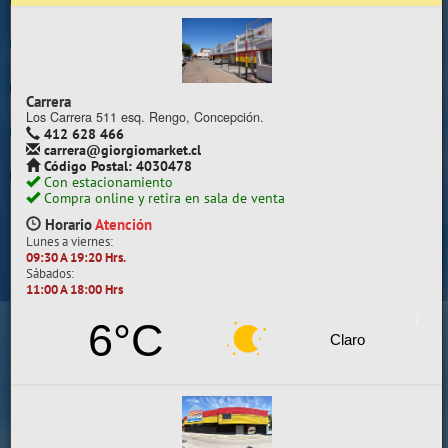
Trabaje con nosotros
Contacto | Reclamos
Carrera
Preguntas Frecuentes
Los Carrera 511 esq. Rengo, Concepción.
412 628 466
carrera@giorgiomarket.cl
Sugererir productos
Código Postal: 4030478
Con estacionamiento
Su compra se realizará en la sala de ventas
Compra online y retira en sala de venta
Camilo Henríquez
Horario
Atención
Lunes a viernes:
Información de la sala
09:30 A 19:20 Hrs.
Sábados:
412 628 495
11:00 A 18:00 Hrs
camilo@giorgiomarket.cl
Camilo Henríquez 2299 , Concepción.
6°C
Horario
Abierto
Claro
Lunes a viernes:
09:30 A 19:20 HRS.
Sábados, Domingos y Festivos:
11:00 A 18:00 HRS.
VER SALA EN MAPA
SALAS DE VENTA