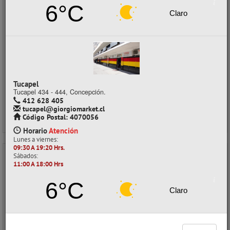
6°C
Despacho a domicilio (Stock: 13)
Claro
Retiro en tienda (Stock: 4)
$15.650
con IVA
Precios al por mayor
Precio normal:
$ 20.866
Ahorro:
$ 5.216
Tucapel
Tucapel 434 - 444, Concepción.
Comprar / Cotizar
412 628 405
tucapel@giorgiomarket.cl
Código Postal: 4070056
Horario
Atención
Lunes a viernes:
09:30 A 19:20 Hrs.
Sábados:
- 25%
11:00 A 18:00 Hrs
6°C
Claro