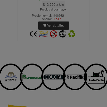
$12.250 x kilo
Precios al por mayor
Precio normal:
$ 3.062
Ahorro:
$ 612
Ver detalles