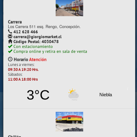
Trabaje con nosotros
Contacto | Reclamos
Carrera
Preguntas Frecuentes
Los Carrera 511 esq. Rengo, Concepción.
412 628 466
carrera@giorgiomarket.cl
Sugererir productos
Código Postal: 4030478
Con estacionamiento
Su compra se realizará en la sala de ventas
Compra online y retira en sala de venta
Camilo Henríquez
Horario
Atención
Lunes a viernes:
Información de la sala
09:30 A 19:20 Hrs.
Sábados:
412 628 495
11:00 A 18:00 Hrs
camilo@giorgiomarket.cl
Camilo Henríquez 2299 , Concepción.
3°C
Horario
Abierto
Niebla
Lunes a viernes:
09:30 A 19:20 HRS.
Sábados, Domingos y Festivos:
11:00 A 18:00 HRS.
VER SALA EN MAPA
SALAS DE VENTA