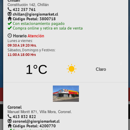
Despacho a todo Chile.
Chillán
Constitución 142, Chillán
422 257 761
chillan@giorgiomarket.cl
Código Postal: 3800718
Con estacionamiento pagado
Compra online y retira en sala de venta
Horario
Atención
Lunes a viernes:
09:30 A 19:20 Hrs.
Sábados, Domingos y Festivos:
11:00 A 18:00 Hrs
Cotiza, compara y compra.
1°C
Claro
r nuestra nueva sala de ventas en
Temuco
, ubicada en General Pedro 
PRODUCTOS
Coronel
Manuel Montt 871, Villa Mora, Coronel.
413 832 822