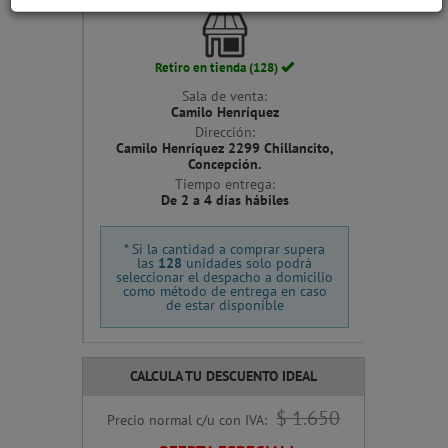
Cerrar
Retiro en tienda (128)
Sala de venta:
Camilo Henríquez
Dirección:
Camilo Henríquez 2299 Chillancito,
Concepción.
Tiempo entrega:
De 2 a 4 días hábiles
* Si la cantidad a comprar supera
las
128
unidades solo podrá
seleccionar el despacho a domicilio
como método de entrega en caso
de estar disponible
CALCULA TU DESCUENTO IDEAL
$ 1.650
Precio normal c/u con IVA: