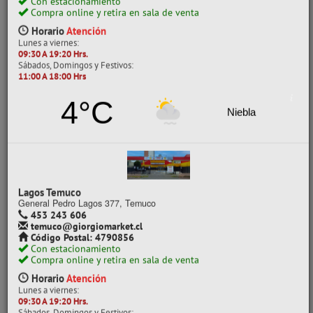
coronel@giorgiomarket.cl
MASAS PARA MODELAR Y PLASTICINAS
Código Postal: 4200770
Con estacionamiento
PLASTICINAS
Compra online y retira en sala de venta
PLASTICINA 12 COLOR 160GR
REDONDA ATLANTIK
Horario
Atención
Lunes a viernes:
09:30 A 19:20 Hrs.
Sábados, Domingos y Festivos:
11:00 A 18:00 Hrs
4°C
Niebla
Lagos Temuco
General Pedro Lagos 377, Temuco
453 243 606
temuco@giorgiomarket.cl
Código Postal: 4790856
Con estacionamiento
Compra online y retira en sala de venta
Horario
Atención
Lunes a viernes: