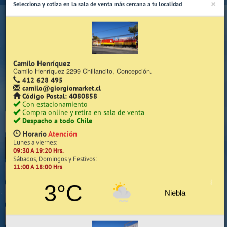
×
Selecciona y cotiza en la sala de venta más cercana a tu localidad
Camilo Henríquez
Camilo Henríquez 2299 Chillancito, Concepción.
412 628 495
(Whatsapp Sólo de Lunes a Viernes de 08:15 a 17:45)
camilo@giorgiomarket.cl
Código Postal: 4080858
Con estacionamiento
Compra online y retira en sala de venta
Despacho a todo Chile
Horario
Atención
Lunes a viernes:
09:30 A 19:20 Hrs.
Inicio
Sábados, Domingos y Festivos:
11:00 A 18:00 Hrs
Iniciar Sesión | Zona Cliente
3°C
Niebla
Quiénes somos