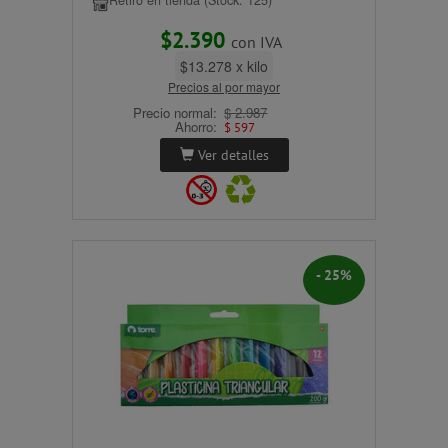
Retiro en tienda (Stock: 125)
$2.390
con IVA
$13.278 x kilo
Precios al por mayor
Precio normal:
$ 2.987
Ahorro:
$ 597
Ver detalles
- 25%