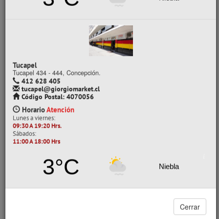
3°C
$ 1.650
Precio Normal Unitario con IVA:
Niebla
ATLANTIK
Desde
Hasta
Descuento
Precio
Ofeta
especial
1
11
40.00%
$990
Ahorra
$660
por
Tucapel
unidad
Tucapel 434 - 444, Concepción.
12
143
61.98%
$941
Ahorra
412 628 405
$1.534
por
tucapel@giorgiomarket.cl
unidad
Código Postal: 4070056
144
más
63.88%
$894
Ahorra
Horario
Atención
$1.581
por
Lunes a viernes:
unidad
09:30 A 19:20 Hrs.
Sábados:
Método de entrega
11:00 A 18:00 Hrs
3°C
Niebla
Despacho a domicilio (500+)
Tiempo entrega:
en 2 días hábiles