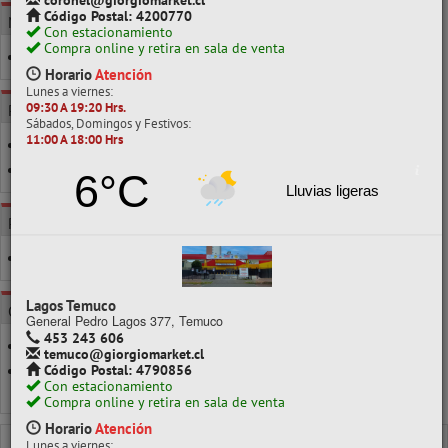
coronel@giorgiomarket.cl
Código Postal: 4200770
MARCA
Con estacionamiento
Compra online y retira en sala de venta
ATLANTIK
Horario
Atención
Lunes a viernes:
09:30 A 19:20 Hrs.
POR CLASE
Sábados, Domingos y Festivos:
11:00 A 18:00 Hrs
1000GR/1 KILO
1 A 10 UNIDS.
6°C
Lluvias ligeras
POR CARACTERÍSTICA
7MM
Lagos Temuco
CATEGORÍAS
General Pedro Lagos 377, Temuco
453 243 606
PISTOLA DE SILICONA
temuco@giorgiomarket.cl
Código Postal: 4790856
SILICONA EN BARRA
Con estacionamiento
Ver todo en Siliconas
Compra online y retira en sala de venta
Horario
Atención
SILICONAS
SILICONA EN BARRA
Lunes a viernes: