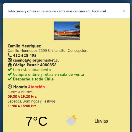
×
Selecciona y cotiza en la sala de venta más cercana a tu localidad
Camilo Henríquez
Camilo Henríquez 2299 Chillancito, Concepción.
412 628 495
(Whatsapp Sólo de Lunes a Viernes de 08:15 a 17:45)
camilo@giorgiomarket.cl
Código Postal: 4080858
Con estacionamiento
Compra online y retira en sala de venta
Despacho a todo Chile
Horario
Atención
Lunes a viernes:
09:30 A 19:20 Hrs.
Inicio
Sábados, Domingos y Festivos:
11:00 A 18:00 Hrs
Iniciar Sesión | Zona Cliente
7°C
Lluvias
Quiénes somos