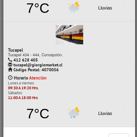
7°C
$1.890
con IVA
Lluvias
Precios al por mayor
Precio normal:
$ 2.520
Ahorro:
$ 630
Comprar / Cotizar
Tucapel
Tucapel 434 - 444, Concepción.
412 628 405
tucapel@giorgiomarket.cl
Código Postal: 4070056
- 40%
Horario
Atención
Lunes a viernes:
09:30 A 19:20 Hrs.
Sábados:
11:00 A 18:00 Hrs
7°C
Lluvias