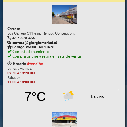
Trabaje con nosotros
Contacto | Reclamos
Carrera
Preguntas Frecuentes
Los Carrera 511 esq. Rengo, Concepción.
412 628 466
carrera@giorgiomarket.cl
Sugererir productos
Código Postal: 4030478
Con estacionamiento
Su compra se realizará en la sala de ventas
Compra online y retira en sala de venta
Camilo Henríquez
Horario
Atención
Lunes a viernes:
Información de la sala
09:30 A 19:20 Hrs.
Sábados:
412 628 495
11:00 A 18:00 Hrs
camilo@giorgiomarket.cl
Camilo Henríquez 2299 , Concepción.
7°C
Horario
Abierto
Lluvias
Lunes a viernes:
09:30 A 19:20 HRS.
Sábados, Domingos y Festivos:
11:00 A 18:00 HRS.
VER SALA EN MAPA
SALAS DE VENTA