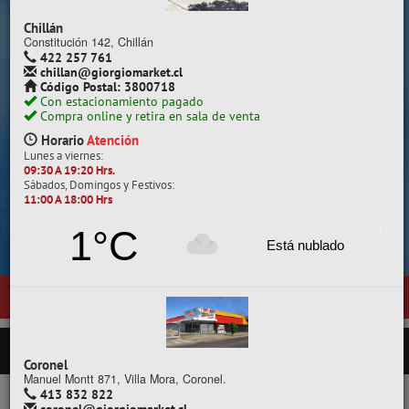
Despacho a todo Chile.
Chillán
Constitución 142, Chillán
422 257 761
chillan@giorgiomarket.cl
Código Postal: 3800718
Con estacionamiento pagado
Compra online y retira en sala de venta
Horario
Atención
Lunes a viernes:
09:30 A 19:20 Hrs.
Sábados, Domingos y Festivos:
11:00 A 18:00 Hrs
Cotiza, compara y compra.
1°C
Está nublado
 ubicada en General Pedro Lagos 377, entre calles Diego Portales y 
PRODUCTOS
Coronel
Manuel Montt 871, Villa Mora, Coronel.
413 832 822