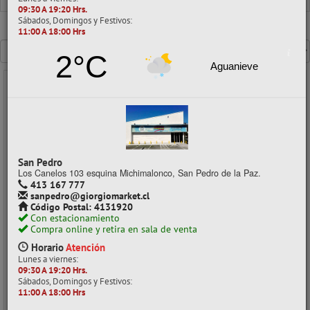
09:30 A 19:20 Hrs.
Sábados, Domingos y Festivos:
11:00 A 18:00 Hrs
Mostrando un máximo de 40 resultados por página
2°C
Aguanieve
- 25%
San Pedro
Los Canelos 103 esquina Michimalonco, San Pedro de la Paz.
413 167 777
sanpedro@giorgiomarket.cl
Código Postal: 4131920
Con estacionamiento
Compra online y retira en sala de venta
SILICONA BARRA 07 MM X 25 CM TRANSPARENTE 10 UNID + 1 UNID
Horario
Atención
GLITTER TORRE
Lunes a viernes:
CÓDIGO: 03031022
09:30 A 19:20 Hrs.
Sábados, Domingos y Festivos:
Despacho a domicilio (Stock: 500+)
11:00 A 18:00 Hrs
Retiro en tienda (Stock: 206)