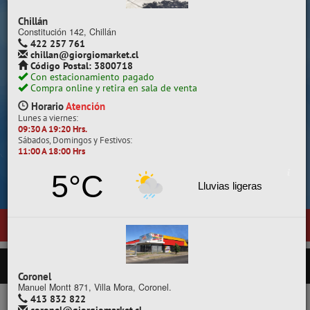
Despacho a todo Chile.
Chillán
Constitución 142, Chillán
422 257 761
chillan@giorgiomarket.cl
Código Postal: 3800718
Con estacionamiento pagado
Compra online y retira en sala de venta
Horario
Atención
Lunes a viernes:
09:30 A 19:20 Hrs.
Sábados, Domingos y Festivos:
11:00 A 18:00 Hrs
Cotiza, compara y compra.
5°C
Lluvias ligeras
 nueva sala de ventas en
Temuco
, ubicada en General Pedro Lagos 37
PRODUCTOS
Coronel
Manuel Montt 871, Villa Mora, Coronel.
413 832 822