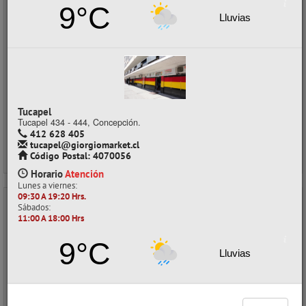
9°C
Despacho a domicilio (Stock: 6)
Lluvias
Retiro en tienda (Stock: 2)
$36.350
con IVA
Precios al por mayor
Precio normal:
$ 40.388
Ahorro:
$ 4.038
Tucapel
Tucapel 434 - 444, Concepción.
Comprar / Cotizar
412 628 405
tucapel@giorgiomarket.cl
Código Postal: 4070056
Horario
Atención
Lunes a viernes:
09:30 A 19:20 Hrs.
Sábados:
- 10%
11:00 A 18:00 Hrs
9°C
Lluvias