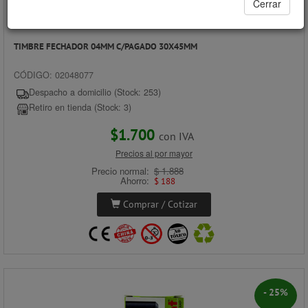
Cerrar
TIMBRE FECHADOR 04MM C/PAGADO 30X45MM
CÓDIGO: 02048077
Despacho a domicilio (Stock: 253)
Retiro en tienda (Stock: 3)
$1.700
con IVA
Precios al por mayor
Precio normal:
$ 1.888
Ahorro:
$ 188
Comprar / Cotizar
- 25%