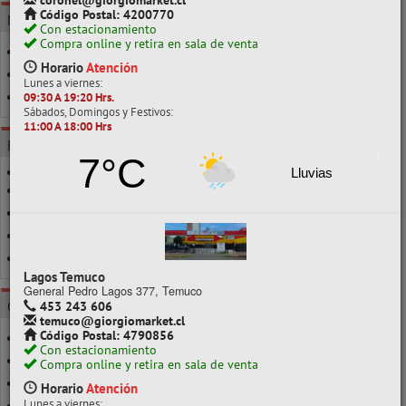
coronel@giorgiomarket.cl
Código Postal: 4200770
MARCA
Con estacionamiento
Compra online y retira en sala de venta
FOSKA
Horario
Atención
ISOFIT
Lunes a viernes:
TRODAT
09:30 A 19:20 Hrs.
Sábados, Domingos y Festivos:
11:00 A 18:00 Hrs
POR CLASE
7°C
Lluvias
30X45MM
30X46MM
3MM
COLORES
Lagos Temuco
General Pedro Lagos 377, Temuco
CATEGORÍAS
453 243 606
temuco@giorgiomarket.cl
Código Postal: 4790856
FOLIADOR
Con estacionamiento
TIMBRE FECHADOR
Compra online y retira en sala de venta
TIMBRE OVALADO
Horario
Atención
Lunes a viernes: