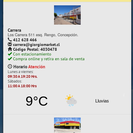
Trabaje con nosotros
Contacto | Reclamos
Carrera
Preguntas Frecuentes
Los Carrera 511 esq. Rengo, Concepción.
412 628 466
carrera@giorgiomarket.cl
Sugererir productos
Código Postal: 4030478
Con estacionamiento
Su compra se realizará en la sala de ventas
Compra online y retira en sala de venta
Camilo Henríquez
Horario
Atención
Lunes a viernes:
Información de la sala
09:30 A 19:20 Hrs.
Sábados:
412 628 495
11:00 A 18:00 Hrs
camilo@giorgiomarket.cl
Camilo Henríquez 2299 , Concepción.
9°C
Horario
Abierto
Lluvias
Lunes a viernes:
09:30 A 19:20 HRS.
Sábados, Domingos y Festivos:
11:00 A 18:00 HRS.
VER SALA EN MAPA
SALAS DE VENTA