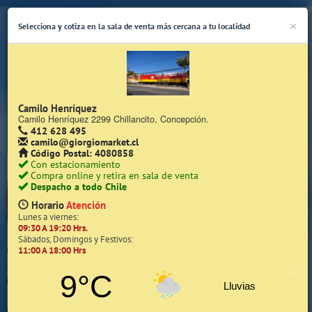
×
Selecciona y cotiza en la sala de venta más cercana a tu localidad
Camilo Henríquez
Camilo Henríquez 2299 Chillancito, Concepción.
412 628 495
(Whatsapp Sólo de Lunes a Viernes de 08:15 a 17:45)
camilo@giorgiomarket.cl
Código Postal: 4080858
Con estacionamiento
Compra online y retira en sala de venta
Despacho a todo Chile
Horario
Atención
Lunes a viernes:
09:30 A 19:20 Hrs.
Inicio
Sábados, Domingos y Festivos:
11:00 A 18:00 Hrs
Iniciar Sesión | Zona Cliente
9°C
Lluvias
Quiénes somos