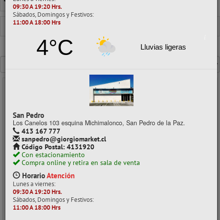
TIMBRE REDONDO
09:30 A 19:20 Hrs.
Sábados, Domingos y Festivos:
11:00 A 18:00 Hrs
TIMBRES
4°C
Lluvias ligeras
Mostrando un máximo de 40 resultados por página
- 10%
San Pedro
Los Canelos 103 esquina Michimalonco, San Pedro de la Paz.
413 167 777
sanpedro@giorgiomarket.cl
Código Postal: 4131920
Con estacionamiento
Compra online y retira en sala de venta
Horario
Atención
Lunes a viernes:
09:30 A 19:20 Hrs.
FOLIADOR METALICO 10 DIG FM10 ISOFIT
Sábados, Domingos y Festivos:
11:00 A 18:00 Hrs
CÓDIGO: 02033007