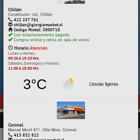
Despacho a todo Chile.
Chillán
Constitución 142, Chillán
422 257 761
chillan@giorgiomarket.cl
Código Postal: 3800718
Con estacionamiento pagado
Compra online y retira en sala de venta
Horario
Atención
Lunes a viernes:
09:30 A 19:20 Hrs.
Sábados, Domingos y Festivos:
11:00 A 18:00 Hrs
Cotiza, compara y compra.
3°C
Lluvias ligeras
uestra nueva sala de ventas en
Temuco
, ubicada en General Pedro Lag
PRODUCTOS
Coronel
Manuel Montt 871, Villa Mora, Coronel.
413 832 822