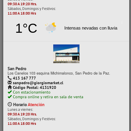
09:30 A 19:20 Hrs.
Sábados, Domingos y Festivos:
11:00 A 18:00 Hrs
1°C
Intensas nevadas con lluvia
DELANTAL PREESCOLAR PEKES TORRE
CÓDIGO: 28007021
Despacho a domicilio (Stock: 42)
Retiro en tienda (Stock: 15)
San Pedro
Los Canelos 103 esquina Michimalonco, San Pedro de la Paz.
$5.150
413 167 777
con IVA
sanpedro@giorgiomarket.cl
Precios al por mayor
Código Postal: 4131920
Con estacionamiento
Precio normal:
$ 6.866
Compra online y retira en sala de venta
Ahorro:
$ 1.716
Horario
Atención
Comprar / Cotizar
Lunes a viernes:
09:30 A 19:20 Hrs.
Sábados, Domingos y Festivos:
11:00 A 18:00 Hrs