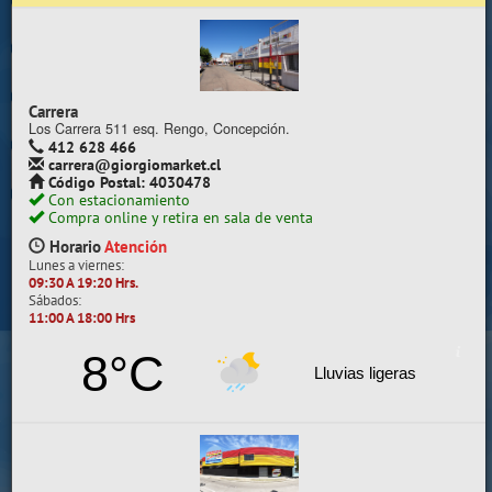
Trabaje con nosotros
Contacto | Reclamos
Carrera
Preguntas Frecuentes
Los Carrera 511 esq. Rengo, Concepción.
412 628 466
carrera@giorgiomarket.cl
Sugererir productos
Código Postal: 4030478
Con estacionamiento
Su compra se realizará en la sala de ventas
Compra online y retira en sala de venta
Camilo Henríquez
Horario
Atención
Lunes a viernes:
Información de la sala
09:30 A 19:20 Hrs.
Sábados:
412 628 495
11:00 A 18:00 Hrs
camilo@giorgiomarket.cl
Camilo Henríquez 2299 , Concepción.
8°C
Horario
Abierto
Lluvias ligeras
Lunes a viernes:
09:30 A 19:20 HRS.
Sábados, Domingos y Festivos:
11:00 A 18:00 HRS.
VER SALA EN MAPA
SALAS DE VENTA