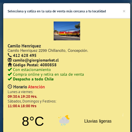
×
Selecciona y cotiza en la sala de venta más cercana a tu localidad
Camilo Henríquez
Camilo Henríquez 2299 Chillancito, Concepción.
412 628 495
(Whatsapp Sólo de Lunes a Viernes de 08:15 a 17:45)
camilo@giorgiomarket.cl
Código Postal: 4080858
Con estacionamiento
Compra online y retira en sala de venta
Despacho a todo Chile
Horario
Atención
Lunes a viernes:
09:30 A 19:20 Hrs.
Inicio
Sábados, Domingos y Festivos:
11:00 A 18:00 Hrs
Iniciar Sesión | Zona Cliente
8°C
Lluvias ligeras
Quiénes somos