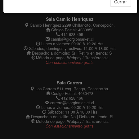
Cerrar
Sala Camilo Henríquez
Camilo Henríquez 2299 Chillancito, Concepción.
Código Postal: 4080858
412 628 495
camilo@giorgiomarket.cl
Lunes a viernes: 09:30 A 19:20 Hrs
Sábados, domingos y festivos: 11:00 A 18:00 Hrs
Despacho a domicilio: Si | Retiro en tienda: Si
Método de pago: Webpay / Transferencia
Con estacionamiento gratis
Sala Carrera
Los Carrera 511 esq. Rengo, Concepción.
Código Postal: 4030478
412 628 466
carrera@giorgiomarket.cl
Lunes a viernes: 09:30 A 19:20 Hrs
Sábados: 11:00 A 18:00 Hrs
Despacho a domicilio: No | Retiro en tienda: Si
Método de pago: Webpay / Transferencia
Con estacionamiento gratis