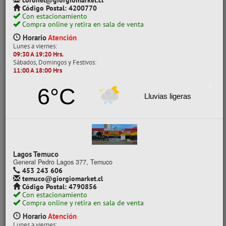
coronel@giorgiomarket.cl
Código Postal: 4200770
POR CLASE
Con estacionamiento
Compra online y retira en sala de venta
PREESCOLAR
Horario
Atención
Lunes a viernes:
09:30 A 19:20 Hrs.
CATEGORÍAS
Sábados, Domingos y Festivos:
11:00 A 18:00 Hrs
DELANTAL
DELANTAL IMPERMEABLE
6°C
Lluvias ligeras
Ver todo en Delantales
DELANTALES
DELANTAL
Mostrando un máximo de 40 resultados por página
Lagos Temuco
General Pedro Lagos 377, Temuco
453 243 606
temuco@giorgiomarket.cl
Código Postal: 4790856
- 25%
Con estacionamiento
Compra online y retira en sala de venta
Horario
Atención
Lunes a viernes: