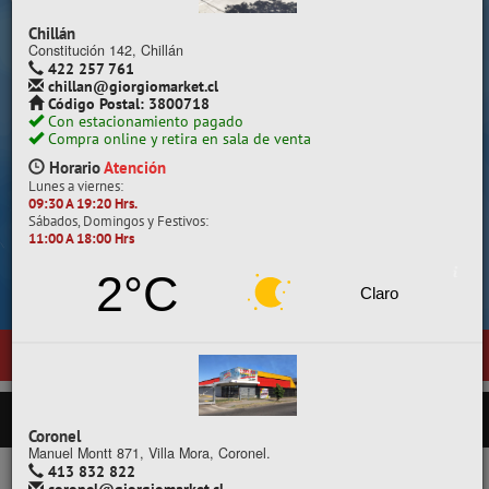
Despacho a todo Chile.
Chillán
Constitución 142, Chillán
422 257 761
chillan@giorgiomarket.cl
Código Postal: 3800718
Con estacionamiento pagado
Compra online y retira en sala de venta
Horario
Atención
Lunes a viernes:
09:30 A 19:20 Hrs.
Sábados, Domingos y Festivos:
11:00 A 18:00 Hrs
Cotiza, compara y compra.
2°C
Claro
a de ventas en
Temuco
, ubicada en General Pedro Lagos 377, entre c
PRODUCTOS
Coronel
Manuel Montt 871, Villa Mora, Coronel.
413 832 822