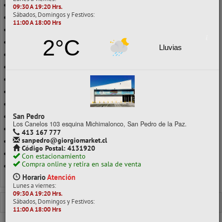
ARCOIRIS
09:30 A 19:20 Hrs.
Sábados, Domingos y Festivos:
CAMUFLAJE
11:00 A 18:00 Hrs
DISEÑOS
2°C
FIGURA 3D
Lluvias
FIGURAS
FLUOR
GLITTER
GRANULADA
LENCI
San Pedro
LISA
Los Canelos 103 esquina Michimalonco, San Pedro de la Paz.
ONDAS
413 167 777
sanpedro@giorgiomarket.cl
PLUSH
Código Postal: 4131920
SELVA
Con estacionamiento
Compra online y retira en sala de venta
SET DE FIGURAS
Horario
Atención
Ver todo en Goma Eva
Lunes a viernes:
09:30 A 19:20 Hrs.
GOMA EVA
ADHESIVA GLITTER
Sábados, Domingos y Festivos:
11:00 A 18:00 Hrs