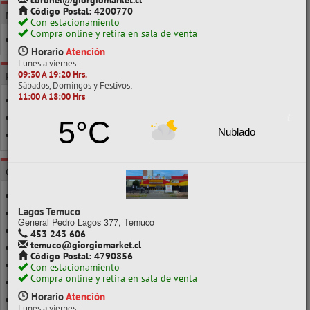
coronel@giorgiomarket.cl
Código Postal: 4200770
MARCA
Con estacionamiento
Compra online y retira en sala de venta
ATLANTIK
Horario
Atención
Lunes a viernes:
09:30 A 19:20 Hrs.
POR CLASE
Sábados, Domingos y Festivos:
11:00 A 18:00 Hrs
20X30 CM
CARPETA
5°C
Nublado
FIGURAS PARA DECORAR
CATEGORÍAS
ACANALADA
Lagos Temuco
ADHESIVA FIGURAS
General Pedro Lagos 377, Temuco
ADHESIVA FLUOR
453 243 606
temuco@giorgiomarket.cl
ADHESIVA GLITTER
Código Postal: 4790856
ADHESIVA LISA
Con estacionamiento
Compra online y retira en sala de venta
ADHESIVA METALICA
Horario
Atención
ADHESIVA PUZZLE
Lunes a viernes: