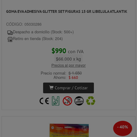
GOMA EVA ADHESIVA GLITTER SET FIGURAS 15 GR LIBELULA ATLANTIK
CÓDIGO: 05030286
Despacho a domicilio (Stock: 500+)
Retiro en tienda (Stock: 204)
$990
con IVA
$66.000 x kg
Precios al por mayor
Precio normal:
$ 1.650
Ahorro:
$ 660
Comprar / Cotizar
- 40%