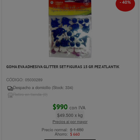
- 40%
GOMA EVA ADHESIVA GLITTER SET FIGURAS 15 GR PEZ ATLANTIK
CÓDIGO: 05030289
Despacho a domicilio (Stock: 334)
Retiro en tienda (0)
$990
con IVA
$49.500 x kg
Precios al por mayor
Precio normal:
$ 1.650
Ahorro:
$ 660