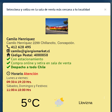
×
Selecciona y cotiza en la sala de venta más cercana a tu localidad
Camilo Henríquez
Camilo Henríquez 2299 Chillancito, Concepción.
412 628 495
(Whatsapp Sólo de Lunes a Viernes de 08:15 a 17:45)
camilo@giorgiomarket.cl
Código Postal: 4080858
Con estacionamiento
Compra online y retira en sala de venta
Despacho a todo Chile
Horario
Atención
Lunes a viernes:
09:30 A 19:20 Hrs.
Inicio
Sábados, Domingos y Festivos:
11:00 A 18:00 Hrs
Iniciar Sesión | Zona Cliente
5°C
Llovizna
Quiénes somos