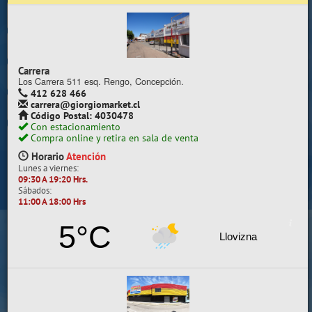
Trabaje con nosotros
Contacto | Reclamos
Carrera
Preguntas Frecuentes
Los Carrera 511 esq. Rengo, Concepción.
412 628 466
carrera@giorgiomarket.cl
Sugererir productos
Código Postal: 4030478
Con estacionamiento
Su compra se realizará en la sala de ventas
Compra online y retira en sala de venta
Camilo Henríquez
Horario
Atención
Lunes a viernes:
Información de la sala
09:30 A 19:20 Hrs.
Sábados:
412 628 495
11:00 A 18:00 Hrs
camilo@giorgiomarket.cl
Camilo Henríquez 2299 , Concepción.
5°C
Horario
Abierto
Llovizna
Lunes a viernes:
09:30 A 19:20 HRS.
Sábados, Domingos y Festivos:
11:00 A 18:00 HRS.
VER SALA EN MAPA
SALAS DE VENTA