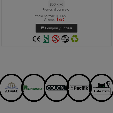
$50 x kg
Precios al por mayor
Precio normal:
$ 1.650
Ahorro:
$ 660
Comprar / Cotizar