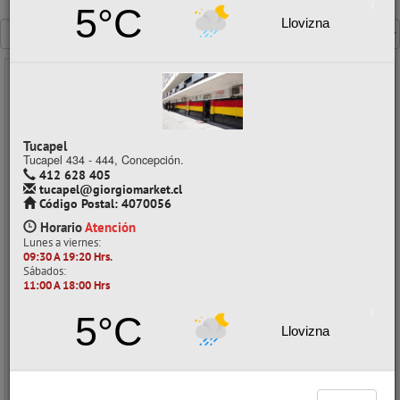
5°C
Mostrando un máximo de 40 resultados por página
Llovizna
- 30%
Tucapel
Tucapel 434 - 444, Concepción.
412 628 405
tucapel@giorgiomarket.cl
Código Postal: 4070056
Horario
Atención
Lunes a viernes:
09:30 A 19:20 Hrs.
Sábados:
GOMA EVA ADHESIVA GLITTER 20X30CMX02MM 1 ORO 1 PLATA 1
11:00 A 18:00 Hrs
ROSADO ECOLÓGICA ATLANTIK
CÓDIGO: 05030335
5°C
Llovizna
Despacho a domicilio (Stock: 500+)
Retiro en tienda (Stock: 205)
$1.390
con IVA