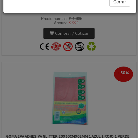
Cerrar
$463 x unidad
Precios al por mayor
Precio normal:
$ 1.985
Ahorro:
$ 595
Comprar / Cotizar
- 30%
GOMA EVA ADHESIVA GLITTER 20X30CMX02MM 1 AZUL 1 ROJO 1 VERDE