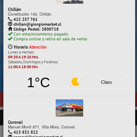
Despacho a todo Chile.
Chillán
Constitución 142, Chillán
422 257 761
chillan@giorgiomarket.cl
Código Postal: 3800718
Con estacionamiento pagado
Compra online y retira en sala de venta
Horario
Atención
Lunes a viernes:
09:30 A 19:20 Hrs.
Sábados, Domingos y Festivos:
11:00 A 18:00 Hrs
Cotiza, compara y compra.
1°C
Claro
n General Pedro Lagos 377, entre calles Diego Portales y Manuel Rodr
PRODUCTOS
Coronel
Manuel Montt 871, Villa Mora, Coronel.
413 832 822