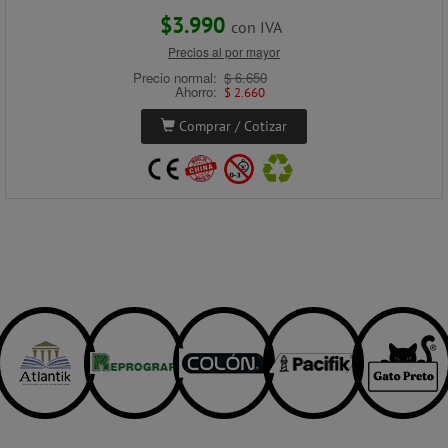
$3.990
con IVA
Precios al por mayor
Precio normal:
$ 6.650
Ahorro:
$ 2.660
Comprar / Cotizar