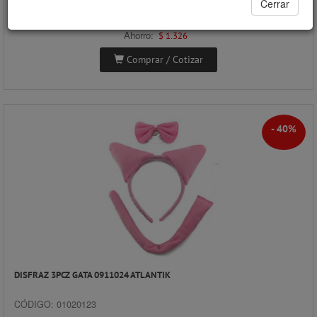
Cerrar
Precios al por mayor
Precio normal:
$ 3.316
Ahorro:
$ 1.326
Comprar / Cotizar
- 40%
DISFRAZ 3PCZ GATA 0911024 ATLANTIK
CÓDIGO: 01020123