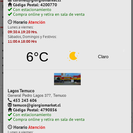
coronel@giorgiomarket.cl
Código Postal: 4200770
MARCA
Con estacionamiento
Compra online y retira en sala de venta
ATLANTIK
Horario
Atención
Lunes a viernes:
09:30 A 19:20 Hrs.
CATEGORÍAS
Sábados, Domingos y Festivos:
11:00 A 18:00 Hrs
ANTEOJOS Y ANTIFAZ
CUMPLEAÑOS
6°C
Claro
DISFRACES
PARTY
TODA OCASIÓN
Ver todo en Cotillón
Lagos Temuco
COTILLÓN
DISFRACES
General Pedro Lagos 377, Temuco
453 243 606
temuco@giorgiomarket.cl
Mostrando un máximo de 40 resultados por página
Código Postal: 4790856
Con estacionamiento
Compra online y retira en sala de venta
Horario
Atención
Lunes a viernes: