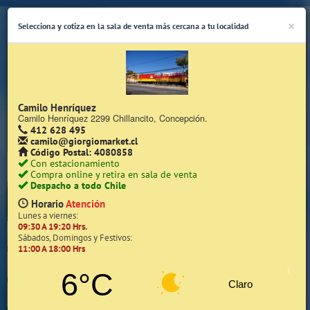
×
Selecciona y cotiza en la sala de venta más cercana a tu localidad
Camilo Henríquez
Camilo Henríquez 2299 Chillancito, Concepción.
412 628 495
(Whatsapp Sólo de Lunes a Viernes de 08:15 a 17:45)
camilo@giorgiomarket.cl
Código Postal: 4080858
Con estacionamiento
Compra online y retira en sala de venta
Despacho a todo Chile
Horario
Atención
Lunes a viernes:
09:30 A 19:20 Hrs.
Inicio
Sábados, Domingos y Festivos:
11:00 A 18:00 Hrs
Iniciar Sesión | Zona Cliente
6°C
Claro
Quiénes somos