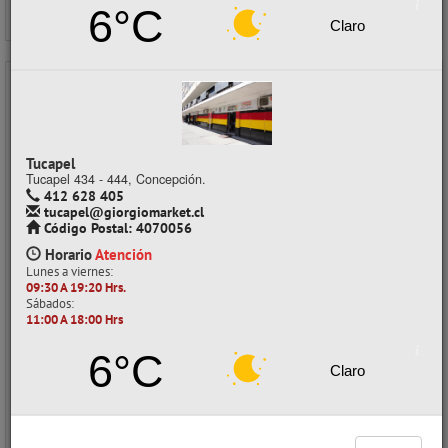
6°C
Claro
- 40%
Tucapel
Tucapel 434 - 444, Concepción.
412 628 405
tucapel@giorgiomarket.cl
Código Postal: 4070056
Horario
Atención
Lunes a viernes:
09:30 A 19:20 Hrs.
DISFRAZ 3PCZ LEOPARDO 0911080 ATLANTIK
Sábados:
11:00 A 18:00 Hrs
CÓDIGO: 01020134
6°C
Despacho a domicilio (Stock: 0)
Claro
Retiro en tienda (Stock: 7)
$1.990
con IVA