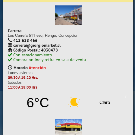
Trabaje con nosotros
Contacto | Reclamos
Carrera
Preguntas Frecuentes
Los Carrera 511 esq. Rengo, Concepción.
412 628 466
carrera@giorgiomarket.cl
Sugererir productos
Código Postal: 4030478
Con estacionamiento
Su compra se realizará en la sala de ventas
Compra online y retira en sala de venta
Camilo Henríquez
Horario
Atención
Lunes a viernes:
Información de la sala
09:30 A 19:20 Hrs.
Sábados:
412 628 495
11:00 A 18:00 Hrs
camilo@giorgiomarket.cl
Camilo Henríquez 2299 , Concepción.
6°C
Horario
Abierto
Claro
Lunes a viernes:
09:30 A 19:20 HRS.
Sábados, Domingos y Festivos:
11:00 A 18:00 HRS.
VER SALA EN MAPA
SALAS DE VENTA