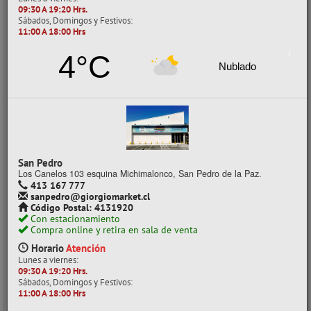
- 40%
09:30 A 19:20 Hrs.
Sábados, Domingos y Festivos:
11:00 A 18:00 Hrs
4°C
Nublado
DISFRAZ 3PCZ TIGRE 0911081 ATLANTIK
San Pedro
Los Canelos 103 esquina Michimalonco, San Pedro de la Paz.
CÓDIGO: 01020119
413 167 777
sanpedro@giorgiomarket.cl
Despacho a domicilio (Stock: 70)
Código Postal: 4131920
Retiro en tienda (Stock: 27)
Con estacionamiento
Compra online y retira en sala de venta
$1.990
con IVA
Horario
Atención
Precios al por mayor
Lunes a viernes:
09:30 A 19:20 Hrs.
Precio normal:
$ 3.316
Sábados, Domingos y Festivos:
Ahorro:
$ 1.326
11:00 A 18:00 Hrs
Comprar / Cotizar