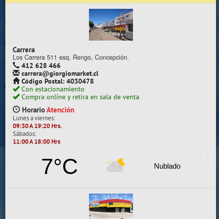
Trabaje con nosotros
Contacto | Reclamos
Carrera
Preguntas Frecuentes
Los Carrera 511 esq. Rengo, Concepción.
412 628 466
carrera@giorgiomarket.cl
Sugererir productos
Código Postal: 4030478
Con estacionamiento
Su compra se realizará en la sala de ventas
Compra online y retira en sala de venta
Camilo Henríquez
Horario
Atención
Lunes a viernes:
Información de la sala
09:30 A 19:20 Hrs.
Sábados:
412 628 495
11:00 A 18:00 Hrs
camilo@giorgiomarket.cl
Camilo Henríquez 2299 , Concepción.
7°C
Horario
Abierto
Nublado
Lunes a viernes:
09:30 A 19:20 HRS.
Sábados, Domingos y Festivos:
11:00 A 18:00 HRS.
VER SALA EN MAPA
SALAS DE VENTA