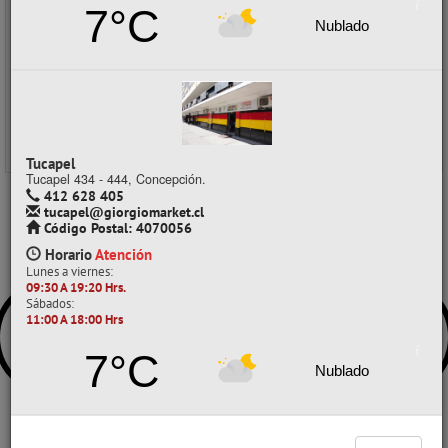
con IVA
7°C
Nublado
Precios al por mayor
Precio normal:
$ 41.466
Ahorro:
$ 10.366
Comprar / Cotizar
Tucapel
Tucapel 434 - 444, Concepción.
412 628 405
tucapel@giorgiomarket.cl
Código Postal: 4070056
Horario
Atención
Lunes a viernes:
09:30 A 19:20 Hrs.
Sábados:
11:00 A 18:00 Hrs
7°C
Nublado