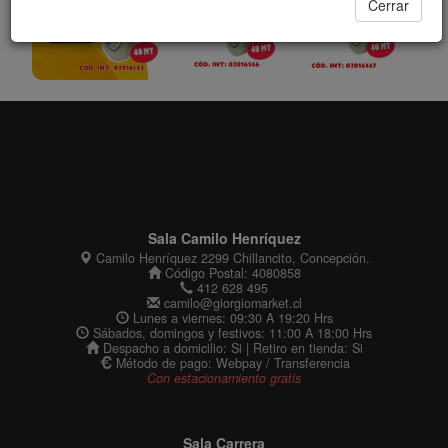
Cerrar
Sala Camilo Henríquez
Camilo Henríquez 2299 Chillancito, Concepción.
Código Postal: 4080858
412 628 495
camilo@giorgiomarket.cl
Lunes a viernes: 09:30 A 19:20 Hrs
Sábados, domingos y festivos: 11:00 A 18:00 Hrs
Despacho a domicilio: Si | Retiro en tienda: Si
Método de pago: Webpay / Transferencia
Con estacionamiento gratis
Sala Carrera