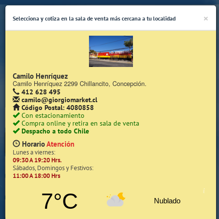
×
Selecciona y cotiza en la sala de venta más cercana a tu localidad
Camilo Henríquez
Camilo Henríquez 2299 Chillancito, Concepción.
412 628 495
(Whatsapp Sólo de Lunes a Viernes de 08:15 a 17:45)
camilo@giorgiomarket.cl
Código Postal: 4080858
Con estacionamiento
Compra online y retira en sala de venta
Despacho a todo Chile
Horario
Atención
Lunes a viernes:
09:30 A 19:20 Hrs.
Inicio
Sábados, Domingos y Festivos:
11:00 A 18:00 Hrs
Iniciar Sesión | Zona Cliente
7°C
Nublado
Quiénes somos