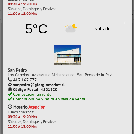
09:30 A 19:20 Hrs.
Mostrando un máximo de 40 resultados por página
Sábados, Domingos y Festivos:
11:00 A 18:00 Hrs
5°C
Nublado
- 25%
San Pedro
Los Canelos 103 esquina Michimalonco, San Pedro de la Paz.
413 167 777
sanpedro@giorgiomarket.cl
Código Postal: 4131920
Con estacionamiento
DISPENSADOR PAPEL HIGIENICO JUMBO ACRILICO 91507 ELITE
Compra online y retira en sala de venta
Horario
Atención
CÓDIGO: 05045488
Lunes a viernes:
Despacho a domicilio (Stock: 11)
09:30 A 19:20 Hrs.
Sábados, Domingos y Festivos:
Retiro en tienda (Stock: 2)
11:00 A 18:00 Hrs
$31.100