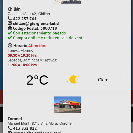
Despacho a todo Chile.
Chillán
Constitución 142, Chillán
422 257 761
chillan@giorgiomarket.cl
Código Postal: 3800718
Con estacionamiento pagado
Compra online y retira en sala de venta
Horario
Atención
Lunes a viernes:
09:30 A 19:20 Hrs.
Sábados, Domingos y Festivos:
11:00 A 18:00 Hrs
Cotiza, compara y compra.
2°C
Claro
ntas en
Temuco
, ubicada en General Pedro Lagos 377, entre calles D
PRODUCTOS
Coronel
Manuel Montt 871, Villa Mora, Coronel.
413 832 822