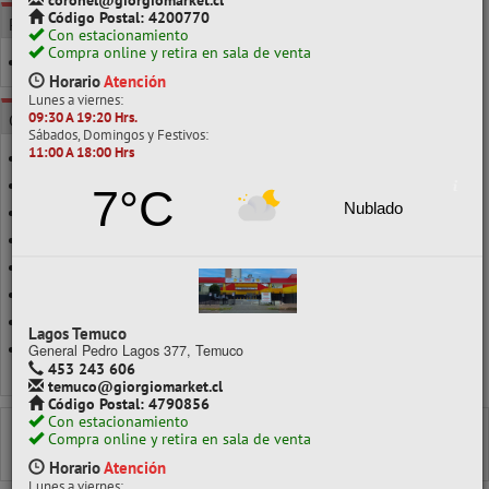
coronel@giorgiomarket.cl
Código Postal: 4200770
POR CLASE
Con estacionamiento
Compra online y retira en sala de venta
MANUAL
Horario
Atención
Lunes a viernes:
09:30 A 19:20 Hrs.
CATEGORÍAS
Sábados, Domingos y Festivos:
11:00 A 18:00 Hrs
DISPENSADOR DE ALCOHOL GEL
DISPENSADOR DE CINTA
7°C
Nublado
DISPENSADOR DE CLIP
DISPENSADOR DE JABÓN
DISPENSADOR DE PAPEL HIGIÉNICO
DISPENSADOR DE SERVILLETAS
DISPENSADOR DE TOALLA
Lagos Temuco
DISPENSADOR MAGIC CLIP
General Pedro Lagos 377, Temuco
453 243 606
Ver todo en Dispensador
temuco@giorgiomarket.cl
Código Postal: 4790856
Con estacionamiento
DISPENSADOR
Compra online y retira en sala de venta
DISPENSADOR DE PAPEL HIGIÉNICO
Horario
Atención
Lunes a viernes: