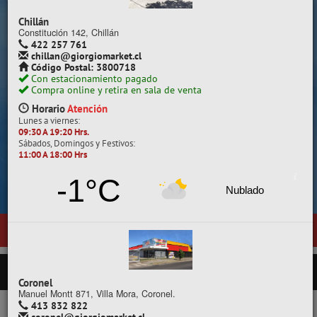
Despacho a todo Chile.
Chillán
Constitución 142, Chillán
422 257 761
chillan@giorgiomarket.cl
Código Postal: 3800718
Con estacionamiento pagado
Compra online y retira en sala de venta
Horario
Atención
Lunes a viernes:
09:30 A 19:20 Hrs.
Sábados, Domingos y Festivos:
11:00 A 18:00 Hrs
Cotiza, compara y compra.
-1°C
Nublado
Estaci
7, entre calles Diego Portales y Manuel Rodríguez - Temuco.
PRODUCTOS
Coronel
Manuel Montt 871, Villa Mora, Coronel.
413 832 822