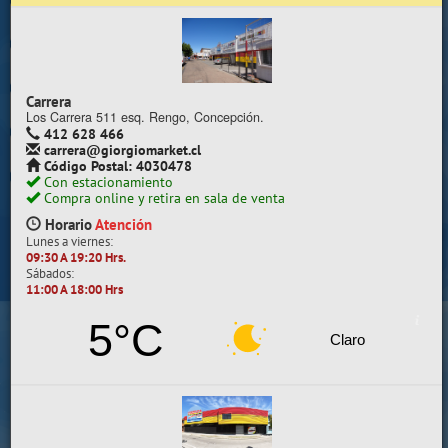
Trabaje con nosotros
Contacto | Reclamos
Carrera
Preguntas Frecuentes
Los Carrera 511 esq. Rengo, Concepción.
412 628 466
carrera@giorgiomarket.cl
Sugererir productos
Código Postal: 4030478
Con estacionamiento
Su compra se realizará en la sala de ventas
Compra online y retira en sala de venta
Camilo Henríquez
Horario
Atención
Lunes a viernes:
Información de la sala
09:30 A 19:20 Hrs.
Sábados:
412 628 495
11:00 A 18:00 Hrs
camilo@giorgiomarket.cl
Camilo Henríquez 2299 , Concepción.
5°C
Horario
Abierto
Claro
Lunes a viernes:
09:30 A 19:20 HRS.
Sábados, Domingos y Festivos:
11:00 A 18:00 HRS.
VER SALA EN MAPA
SALAS DE VENTA