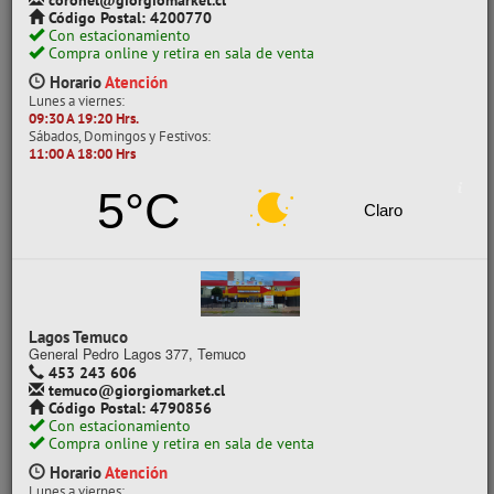
coronel@giorgiomarket.cl
Código Postal: 4200770
MARCA
Con estacionamiento
Compra online y retira en sala de venta
ARTEL
Horario
Atención
PROARTE
Lunes a viernes:
09:30 A 19:20 Hrs.
Sábados, Domingos y Festivos:
POR CLASE
11:00 A 18:00 Hrs
10 PLIEGOS
5°C
Claro
10X10CM
CATEGORÍAS
CARTÓN ESPUMA
Lagos Temuco
CARTÓN MICROCORRUGADO
General Pedro Lagos 377, Temuco
CARTULINA
453 243 606
temuco@giorgiomarket.cl
CARTULINA DOBLE FAZ
Código Postal: 4790856
CARTULINA ESPAÑOLA
Con estacionamiento
Compra online y retira en sala de venta
CARTULINA FLUORESCENTE
Horario
Atención
CARTULINA GOFRADA
Lunes a viernes: