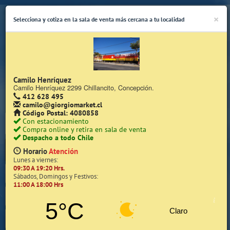
×
Selecciona y cotiza en la sala de venta más cercana a tu localidad
Camilo Henríquez
Camilo Henríquez 2299 Chillancito, Concepción.
412 628 495
(Whatsapp Sólo de Lunes a Viernes de 08:15 a 17:45)
camilo@giorgiomarket.cl
Código Postal: 4080858
Con estacionamiento
Compra online y retira en sala de venta
Despacho a todo Chile
Horario
Atención
Lunes a viernes:
09:30 A 19:20 Hrs.
Inicio
Sábados, Domingos y Festivos:
11:00 A 18:00 Hrs
Iniciar Sesión | Zona Cliente
5°C
Claro
Quiénes somos