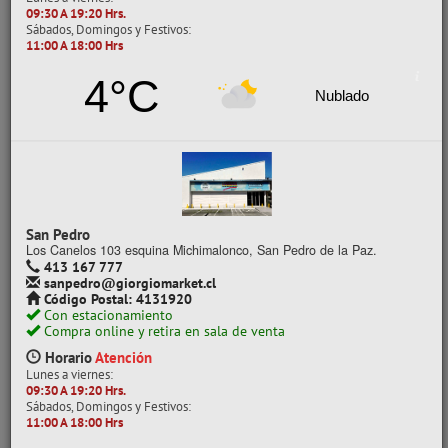
CARTULINA METALIZADA
09:30 A 19:20 Hrs.
Sábados, Domingos y Festivos:
CARTULINA OPALINA
11:00 A 18:00 Hrs
LISO
4°C
PAPEL ARROZ
Nublado
PAPEL BOND
PAPEL CELOFÁN
PAPEL CONTINUO
PAPEL COUCHE
PAPEL CREPE
San Pedro
PAPEL DIAMANTE
Los Canelos 103 esquina Michimalonco, San Pedro de la Paz.
PAPEL ENTRETENIDO
413 167 777
sanpedro@giorgiomarket.cl
PAPEL FOTOGRÁFICO
Código Postal: 4131920
PAPEL HILADO
Con estacionamiento
Compra online y retira en sala de venta
PAPEL KRAFT
Horario
Atención
PAPEL LUSTRE
Lunes a viernes:
PAPEL MANTEQUILLA
09:30 A 19:20 Hrs.
Sábados, Domingos y Festivos:
PAPEL METALICO
11:00 A 18:00 Hrs
PAPEL MILIMETRADO