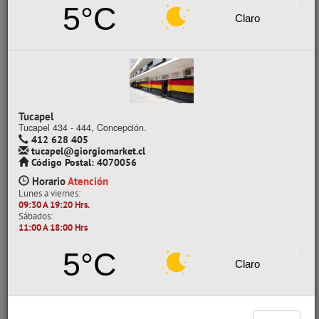
5°C
PAPEL PLOTT
Claro
PAPEL SUBLIMACIÓN
PAPEL VOLANTÍN
ROLLO PAPEL TERMICO
SUBLIMACIÓN
Ver todo en Papelería
Tucapel
Tucapel 434 - 444, Concepción.
PAPELERÍA
CARTULINA ESPAÑOLA
412 628 405
tucapel@giorgiomarket.cl
Código Postal: 4070056
Mostrando un máximo de 40 resultados por página
Horario
Atención
Lunes a viernes:
09:30 A 19:20 Hrs.
Sábados:
11:00 A 18:00 Hrs
- 30%
5°C
Claro