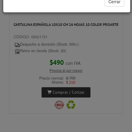
Cerrar
CARTULINA ESPAÑOLA 10X10 CM 26 HOJAS 10 COLOR PROARTE
CÓDIGO: 05021721
Despacho a domicilio (Stock: 500+)
Retiro en tienda (Stock: 20)
$490
con IVA
Precios al por mayor
Precio normal:
$ 700
Ahorro:
$ 210
Comprar / Cotizar