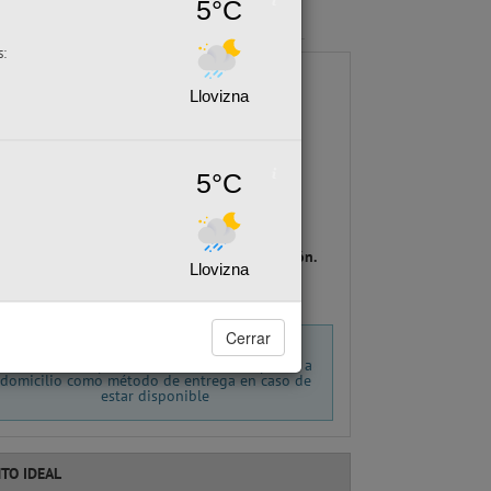
5°C
.45%
de Descuento y
unidad
s:
Llovizna
Retiro en tienda (18)
5°C
Sala de venta:
Camilo Henríquez
Dirección:
Camilo Henríquez 2299 Chillancito, Concepción.
Llovizna
Tiempo entrega:
De 2 a 4 días hábiles
Cerrar
* Si la cantidad a comprar supera las
18
unidades solo podrá seleccionar el despacho a
domicilio como método de entrega en caso de
estar disponible
TO IDEAL