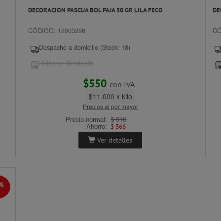
DECORACION PASCUA BOL PAJA 50 GR LILA FECO
DE
CÓDIGO: 12003296
CÓ
Despacho a domicilio (Stock: 18)
Retiro en tienda (0)
$550
con IVA
$11.000 x kilo
Precios al por mayor
Precio normal:
$ 916
Ahorro:
$ 366
Ver detalles
0%