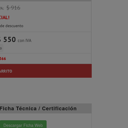
$ 916
VA:
IAL!
de descuento
$ 550
con IVA
lo
366
ARRITO
Ficha Técnica / Certificación
Descargar Ficha Web