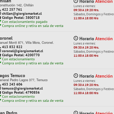
hillán
Horario
Atención
onstitución 142, Chillán
+
+
+
+
Lunes a viernes:
422 257 761
09:30 A 19:20 Hrs.
chillan@giorgiomarket.cl
Sábados, Domingos y Festivo
Código Postal: 3800718
11:00 A 18:00 Hrs
Con estacionamiento pagado
Compra online y retira en sala de venta
RACION PASCUA BOL PAJA 50 GR VERDE LIMA FECO
oronel
Horario
Atención
DECORACION PASCUA BOL PAJA 50 GR
anuel Montt 871, Villa Mora, Coronel.
Lunes a viernes:
413 832 822
09:30 A 19:20 Hrs.
★
★
★
★
★
coronel@giorgiomarket.cl
Sábados, Domingos y Festivo
Código Postal: 4200770
11:00 A 18:00 Hrs
Código: 12003295
Con estacionamiento
$ 916
Precio Normal Unitario con IVA:
Compra online y retira en sala de venta
FECO
agos Temuco
Horario
Atención
eneral Pedro Lagos 377, Temuco
Lunes a viernes:
453 243 606
09:30 A 19:20 Hrs.
Desde
Hasta
Descuento
Precio
Ofeta especial
temuco@giorgiomarket.cl
Sábados, Domingos y Festivo
Código Postal: 4790856
1
3
39.96%
$550
Aprovecha un
39
11:00 A 18:00 Hrs
Ahorra
$366
por 
Con estacionamiento
Compra online y retira en sala de venta
4
11
41.70%
$534
Aprovecha un
41
Ahorra
$382
por 
an Pedro
Horario
Atención