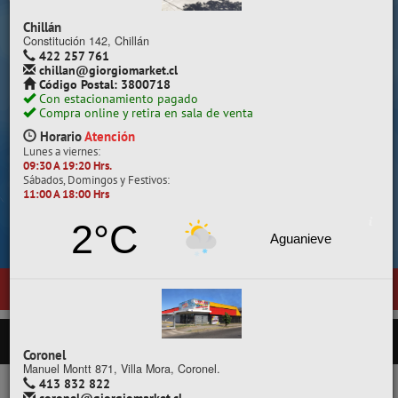
Despacho a todo Chile.
Chillán
Constitución 142, Chillán
422 257 761
chillan@giorgiomarket.cl
Código Postal: 3800718
Con estacionamiento pagado
Compra online y retira en sala de venta
Horario
Atención
Lunes a viernes:
09:30 A 19:20 Hrs.
Sábados, Domingos y Festivos:
11:00 A 18:00 Hrs
Cotiza, compara y compra.
2°C
Aguanieve
entas en
Temuco
, ubicada en General Pedro Lagos 377, entre calles D
PRODUCTOS
Coronel
Manuel Montt 871, Villa Mora, Coronel.
413 832 822