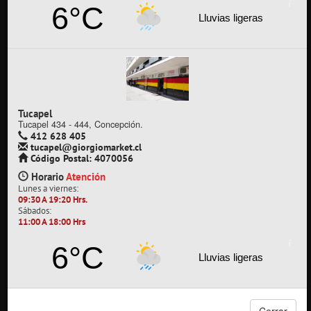
Los Carrera 511 esq. Rengo, Concepción.
6°C
Código Postal: 4030478
Lluvias ligeras
412 628 466
carrera@giorgiomarket.cl
Lunes a viernes: 09:30 A 19:20 Hrs
Sábados: 11:00 A 18:00 Hrs
Despacho a domicilio: No | Retiro en tienda: Si
Método de pago: Webpay / Transferencia
Con estacionamiento gratis
Tucapel
Tucapel 434 - 444, Concepción.
Sala Tucapel
412 628 405
tucapel@giorgiomarket.cl
Tucapel 434 - 444, Concepción.
Código Postal: 4070056
Código Postal: 4070056
412 628 405
Horario
Atención
tucapel@giorgiomarket.cl
Lunes a viernes:
Lunes a viernes: 09:30 A 19:20 Hrs
Sábados: 11:00 A 18:00 Hrs
09:30 A 19:20 Hrs.
Despacho a domicilio: No | Retiro en tienda: No
Sábados:
Método de pago: Webpay / Transferencia
11:00 A 18:00 Hrs
Sin estacionamiento
6°C
Lluvias ligeras
Sala San Pedro de la Paz
Canelos 103, Esq. Michimalonco, San Pedro de la Paz.
Código Postal: 4131920