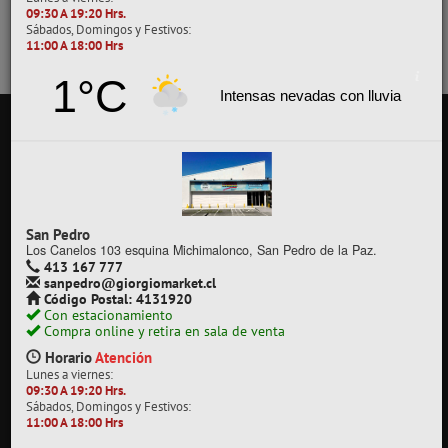
09:30 A 19:20 Hrs.
Sábados, Domingos y Festivos:
11:00 A 18:00 Hrs
1°C
Intensas nevadas con lluvia
Sala Camilo Henríquez
San Pedro
Los Canelos 103 esquina Michimalonco, San Pedro de la Paz.
Camilo Henríquez 2299 Chillancito, Concepción.
Código Postal: 4080858
413 167 777
412 628 495
sanpedro@giorgiomarket.cl
camilo@giorgiomarket.cl
Código Postal: 4131920
Lunes a viernes: 09:30 A 19:20 Hrs
Con estacionamiento
Sábados, domingos y festivos: 11:00 A 18:00 Hrs
Compra online y retira en sala de venta
Despacho a domicilio: Si | Retiro en tienda: Si
Método de pago: Webpay / Transferencia
Horario
Atención
Con estacionamiento gratis
Lunes a viernes:
09:30 A 19:20 Hrs.
Sábados, Domingos y Festivos:
11:00 A 18:00 Hrs
Sala Carrera