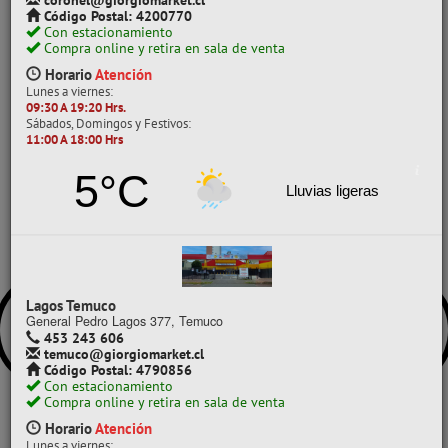
coronel@giorgiomarket.cl
CINTA ADHESIVA
CINTA MASKING
Código Postal: 4200770
Con estacionamiento
CINTA MASKING 18 MM X40 MT 140
MIC 01 U ATLANTIK
Compra online y retira en sala de venta
Horario
Atención
Lunes a viernes:
09:30 A 19:20 Hrs.
ATENCIÓN:
Lo sentimos, el
Sábados, Domingos y Festivos:
producto ya no se encuentra
11:00 A 18:00 Hrs
disponible.
5°C
Lluvias ligeras
Lagos Temuco
General Pedro Lagos 377, Temuco
453 243 606
temuco@giorgiomarket.cl
Código Postal: 4790856
Con estacionamiento
Compra online y retira en sala de venta
Horario
Atención
Lunes a viernes: