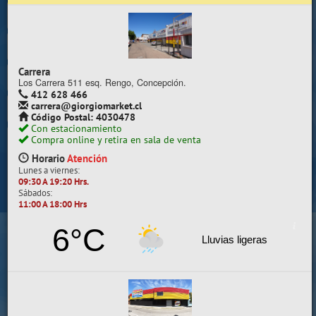
Trabaje con nosotros
Contacto | Reclamos
Carrera
Preguntas Frecuentes
Los Carrera 511 esq. Rengo, Concepción.
412 628 466
carrera@giorgiomarket.cl
Sugererir productos
Código Postal: 4030478
Con estacionamiento
Su compra se realizará en la sala de ventas
Compra online y retira en sala de venta
Camilo Henríquez
Horario
Atención
Lunes a viernes:
Información de la sala
09:30 A 19:20 Hrs.
Sábados:
412 628 495
11:00 A 18:00 Hrs
camilo@giorgiomarket.cl
Camilo Henríquez 2299 , Concepción.
6°C
Horario
Abierto
Lluvias ligeras
Lunes a viernes:
09:30 A 19:20 HRS.
Sábados, Domingos y Festivos:
11:00 A 18:00 HRS.
VER SALA EN MAPA
SALAS DE VENTA