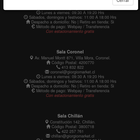
Cerrar
413 167 777
sanpedro@giorgiomarket.cl
Lunes a viernes: 09:30 A 19:20 Hrs
Sábados, domingos y festivos: 11:00 A 18:00 Hrs
Despacho a domicilio: No | Retiro en tienda: Si
Método de pago: Webpay / Transferencia
Con estacionamiento gratis
Sala Coronel
Av. Manuel Montt 871, Villa Mora, Coronel.
Código Postal: 4200770
413 832 822
coronel@giorgiomarket.cl
Lunes a viernes: 09:30 A 19:20 Hrs
Sábados, domingos y festivos: 11:00 A 18:00 Hrs
Despacho a domicilio: No | Retiro en tienda: Si
Método de pago: Webpay / Transferencia
Con estacionamiento gratis
Sala Chillán
Constitución 142, Chillán.
Código Postal: 3800718
422 257 761
chillan@giorgiomarket.cl