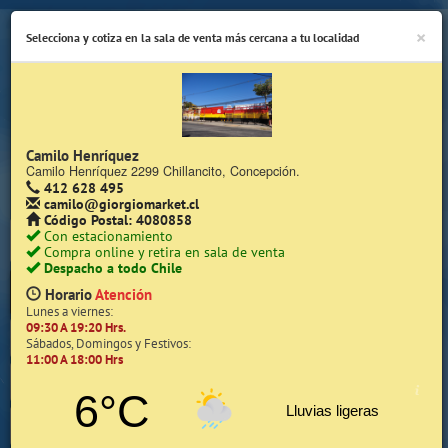
×
Selecciona y cotiza en la sala de venta más cercana a tu localidad
Camilo Henríquez
Camilo Henríquez 2299 Chillancito, Concepción.
412 628 495
(Whatsapp Sólo de Lunes a Viernes de 08:15 a 17:45)
camilo@giorgiomarket.cl
Código Postal: 4080858
Con estacionamiento
Compra online y retira en sala de venta
Despacho a todo Chile
Horario
Atención
Lunes a viernes:
09:30 A 19:20 Hrs.
Inicio
Sábados, Domingos y Festivos:
11:00 A 18:00 Hrs
Iniciar Sesión | Zona Cliente
6°C
Lluvias ligeras
Quiénes somos