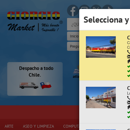
(Whats
Selecciona y
Inicio
Iniciar Sesión | Zona Cliente
C
C
Preguntas Frecuentes
Sugererir p
C
Despacho a todo
Chile.
C
L
ARTE
ASEO Y LIMPIEZA
COMPUTACIÓN Y ELECTRÓNICA