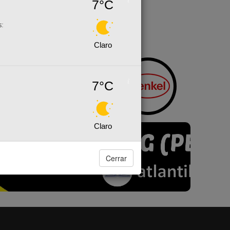
7°C
s:
Claro
7°C
Claro
Cerrar