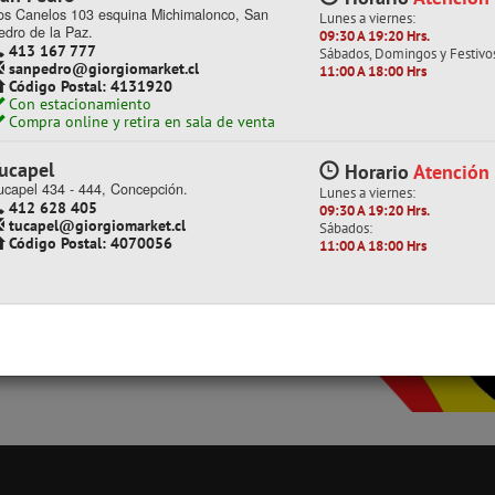
os Canelos 103 esquina Michimalonco, San
Lunes a viernes:
edro de la Paz.
09:30 A 19:20 Hrs.
413 167 777
Sábados, Domingos y Festivo
sanpedro@giorgiomarket.cl
11:00 A 18:00 Hrs
Código Postal: 4131920
Con estacionamiento
Compra online y retira en sala de venta
ucapel
Horario
Atención
ucapel 434 - 444, Concepción.
Lunes a viernes:
412 628 405
09:30 A 19:20 Hrs.
tucapel@giorgiomarket.cl
Sábados:
Código Postal: 4070056
11:00 A 18:00 Hrs