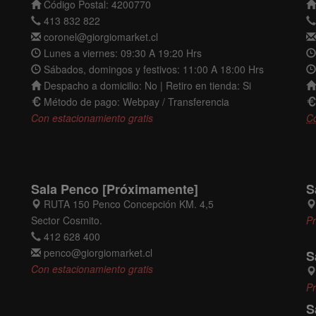
Código Postal: 4200770
413 832 822
coronel@giorgiomarket.cl
Lunes a viernes: 09:30 A 19:20 Hrs
Sábados, domingos y festivos: 11:00 A 18:00 Hrs
Despacho a domicilio: No | Retiro en tienda: Si
Método de pago: Webpay / Transferencia
Con estacionamiento gratis
C
Sala Penco [Próximamente]
S
RUTA 150 Penco Concepción KM. 4,5
Sector Cosmito.
P
412 628 400
penco@giorgiomarket.cl
S
Con estacionamiento gratis
P
S