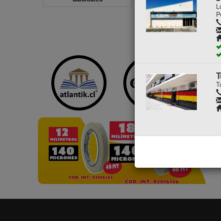
L
P
T
T