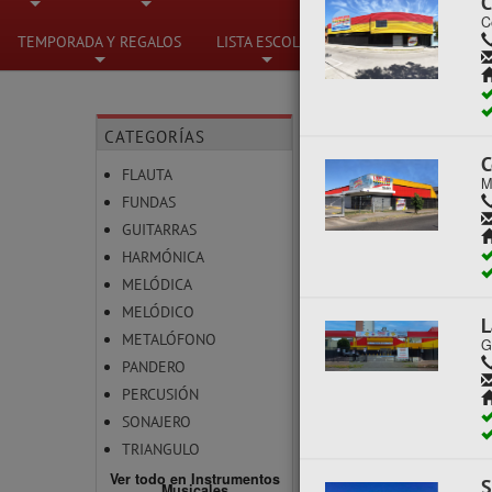
C
C
+
+
+
TEMPORADA Y REGALOS
LISTA ESCOLAR
+
+
CATEGORÍAS
INSTRUMENTOS 
C
FLAUTA
M
FUNDAS
No se han encontra
GUITARRAS
HARMÓNICA
MELÓDICA
MELÓDICO
L
METALÓFONO
G
PANDERO
PERCUSIÓN
SONAJERO
TRIANGULO
Ver todo en Instrumentos
S
Musicales