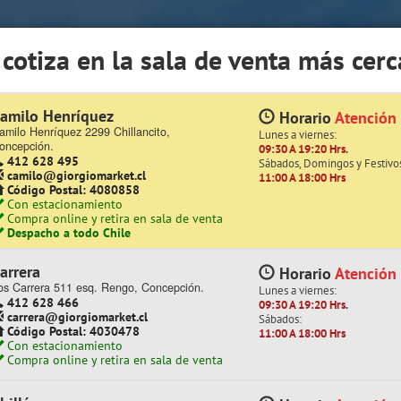
app Sólo de Lunes a Viernes de 08:15 a 17:45)
 cotiza en la sala de venta más cerc
Quiénes somos
Trabaje con nosotros
Contacto | Reclamos
amilo Henríquez
Horario
Atención
amilo Henríquez 2299 Chillancito,
Lunes a viernes:
roductos
oncepción.
09:30 A 19:20 Hrs.
412 628 495
Sábados, Domingos y Festivo
camilo@giorgiomarket.cl
11:00 A 18:00 Hrs
Código Postal: 4080858
Con estacionamiento
Compra online y retira en sala de venta
Despacho a todo Chile
arrera
Horario
Atención
os Carrera 511 esq. Rengo, Concepción.
Lunes a viernes:
412 628 466
09:30 A 19:20 Hrs.
carrera@giorgiomarket.cl
Sábados:
Código Postal: 4030478
11:00 A 18:00 Hrs
¡ YA ABRIMOS TEMUCO !
Te invitamos a visitar n
Con estacionamiento
Compra online y retira en sala de venta
EQUIPAMIENTO COMERCIAL
ESCOLAR
FERRETERÍA
HOGAR