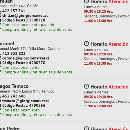
hillán
Horario
Atención
onstitución 142, Chillán
+
+
+
+
Lunes a viernes:
422 257 761
09:30 A 19:20 Hrs.
chillan@giorgiomarket.cl
Sábados, Domingos y Festivo
Código Postal: 3800718
11:00 A 18:00 Hrs
Con estacionamiento pagado
Compra online y retira en sala de venta
MUSICALES
MATRACA
oronel
Horario
Atención
anuel Montt 871, Villa Mora, Coronel.
Lunes a viernes:
413 832 822
09:30 A 19:20 Hrs.
do productos en esta categoría
coronel@giorgiomarket.cl
Sábados, Domingos y Festivo
Código Postal: 4200770
11:00 A 18:00 Hrs
Con estacionamiento
Compra online y retira en sala de venta
agos Temuco
Horario
Atención
eneral Pedro Lagos 377, Temuco
Lunes a viernes:
453 243 606
09:30 A 19:20 Hrs.
temuco@giorgiomarket.cl
Sábados, Domingos y Festivo
Código Postal: 4790856
11:00 A 18:00 Hrs
Con estacionamiento
Compra online y retira en sala de venta
an Pedro
Horario
Atención